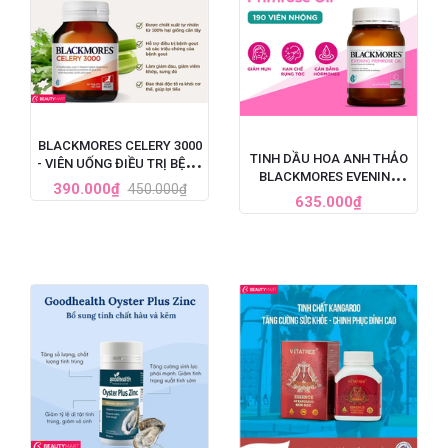
BLACKMORES CELERY 3000
TINH DẦU HOA ANH THẢO
- VIÊN UỐNG ĐIỀU TRỊ BỆNH
BLACKMORES EVENING
GOUT CỦA ÚC, HỘP 50 VIÊN
390.000₫
450.000₫
PRIMROSE OIL ÚC, HỘP 190
635.000₫
VIÊN