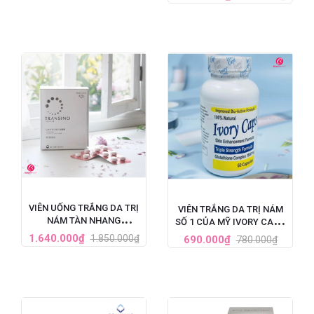
HỘP 60 VIÊN
VIÊN UỐNG TRẮNG DA TRỊ
VIÊN TRẮNG DA TRỊ NÁM
NÁM TÀN NHANG
SỐ 1 CỦA MỸ IVORY CAPS
TRANSINO WHITENING HỘP
GLUTATHIONE (1500MG X
1.640.000₫
1.850.000₫
690.000₫
780.000₫
240 VIÊN
60 VIÊN)