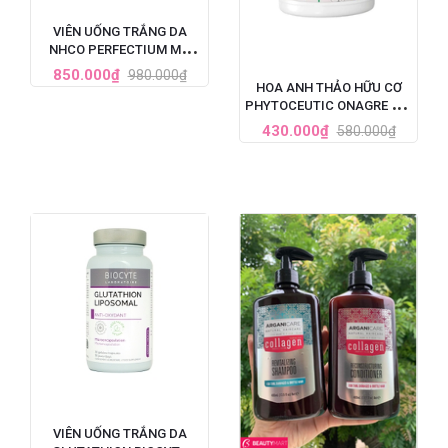
VIÊN UỐNG TRẮNG DA
NHCO PERFECTIUM MỜ
THÂM, GIẢM TÀN NHANG
850.000₫
980.000₫
PHÁP HỘP 56 VIÊN
HOA ANH THẢO HỮU CƠ
PHYTOCEUTIC ONAGRE BIO
90 VIÊN CỦA PHÁP
430.000₫
580.000₫
VIÊN UỐNG TRẮNG DA