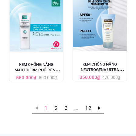
KEM CHỐNG NẮNG
KEM CHỐNG NẮNG
NEUTROGENA ULTRA
MARTIDERM PHỔ RỘNG
SHEER SPF 50 88ML
BẢO VỆ TOÀN DIỆN SPF50+
350.000₫
550.000₫
420.000₫
800.000₫
1
2
3
...
12