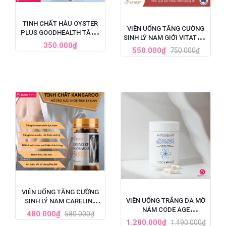
TINH CHẤT HÀU OYSTER
VIÊN UỐNG TĂNG CƯỜNG
PLUS GOODHEALTH TĂNG
SINH LÝ NAM GIỚI VITATREE
CƯỜNG SINH LÝ CHO NAM
350.000₫
ESSENCE OF KANGAROO
550.000₫
750.000₫
GIỚI, HỘP 60 VIÊN
40000 MAX - 100 VIÊN
VIÊN UỐNG TĂNG CƯỜNG
VIÊN UỐNG TRẮNG DA MỜ
SINH LÝ NAM CARELINE
NÁM CODE AGE
ESSENCE OF KANGAROO
480.000₫
580.000₫
LIPOSOMAL GLUTATHIONE
50000
1.280.000₫
1.490.000₫