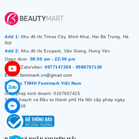
Add 1:
Khu đô thị Times City, Minh Khai, Hai Bà Trưng, Hà
Nội
Add 2:
Khu đô thị Ecopark, Văn Giang, Hưng Yên
Open door:
08:00 am - 22:00 pm
Hotline/Zalo/viber:
0977147268 - 0988797138
Email:
famimark.vn@gmail.com
Công ty TNHH Famimark Việt Nam
Giấy phép kinh doanh: 0107657415
Sở Kế hoạch và Đầu tư thành phố Hà Nội cấp phép ngày
7/12/2016