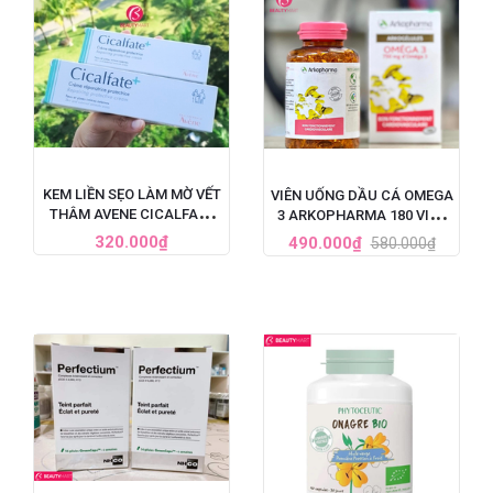
KEM LIỀN SẸO LÀM MỜ VẾT
VIÊN UỐNG DẦU CÁ OMEGA
THÂM AVENE CICALFATE
3 ARKOPHARMA 180 VIÊN
CỦA PHÁP
PHÁP
320.000₫
490.000₫
580.000₫