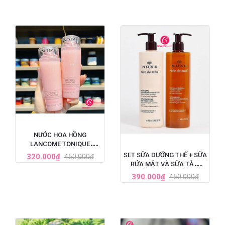
NƯỚC HOA HỒNG
LANCOME TONIQUE
CONFORT CẤP ẨM DỊU DA
SET SỮA DƯỠNG THỂ + SỮA
320.000₫
450.000₫
125ML
RỬA MẶT VÀ SỮA TẮM
NUXE REVE DE MIEL TINH
390.000₫
450.000₫
CHẤT MẬT ONG 400ML