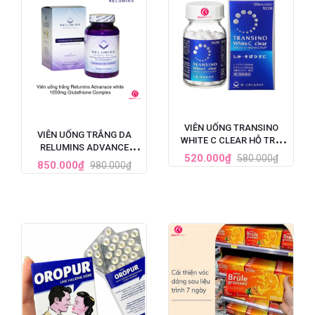
VIÊN UỐNG TRANSINO
VIÊN UỐNG TRẮNG DA
WHITE C CLEAR HỖ TRỢ
RELUMINS ADVANCE
TRẮNG DA CẢI THIỆN NÁM
520.000₫
580.000₫
WHITE GLUTATHIONE
850.000₫
980.000₫
120 VIÊN (MẪU MỚI NHẤT)
COMPLEX (1650MG X 90
VIÊN)