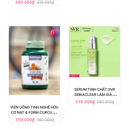
VITAMIN D3 + ZINC HỘP 60
280.000₫
320.000₫
VIÊN
SERUM TINH CHẤT SVR
SEBIACLEAR LÀM GIẢM
MỤN, MỜ NÁM, LÀM MỀM
590.000₫
680.000₫
MỊN DA 30ML
VIÊN UỐNG TINH NGHỆ HỮU
CƠ NAT & FORM CURCUMA
BIO 200 VIÊN PHÁP
350.000₫
480.000₫