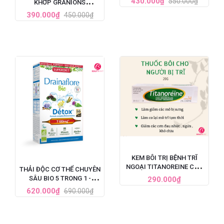
430.000₫
550.000₫
KHỚP GRANIONS
60 VIÊN
CHONDROSTEO
390.000₫
450.000₫
ARTICULATIONS CỦA
PHÁP
KEM BÔI TRỊ BỆNH TRĨ
NGOẠI TITANOREINE CỦA
THẢI ĐỘC CƠ THỂ CHUYÊN
PHÁP 20G - GIẢM ĐAU
SÂU BIO 5 TRONG 1 -
290.000₫
HIỆU QUẢ NHANH CHÓNG
SUPERDIET DRAINAFLORE
620.000₫
690.000₫
BIO DÉTOX