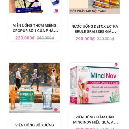
VIÊN UỐNG THƠM MIỆNG
NƯỚC UỐNG DETOX EXTRA
OROPUR SỐ 1 CỦA PHÁP,
BRULE GRAISSES GIẢM
ĐẶC TRỊ HÔI MIỆNG
CÂN VÀ GIẢM MỠ NỘI
220.000₫
260.000₫
290.000₫
320.000₫
TẠNG CỦA PHÁP - 7 ỐNG X
10ML
VIÊN UỐNG GIẢM CÂN
MINCINOV HIỆU QUẢ, AN
VIÊN UỐNG BỔ XƯƠNG
TOÀN SỐ 1 TẠI PHÁP - HỘP