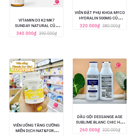
VIÊN ĐẶT PHỤ KHOA MYCO
HYDRALIN 500MG CỦA
VITAMIN D3 K2 MK7
PHÁP 1 LIỆU TRÌNH
320.000₫
380.000₫
SUNDAY NATURAL CỦA
ĐỨC TĂNG CHIỀU CAO CHO
340.000₫
390.000₫
BÉ 20ML
DẦU GỘI DESSANGE AGE
SUBLIME BLANC CHIC HỒI
VIÊN UỐNG TĂNG CƯỜNG
SINH TÓC BẠC 250ML
260.000₫
320.000₫
MIỄN DỊCH NAT&FORM