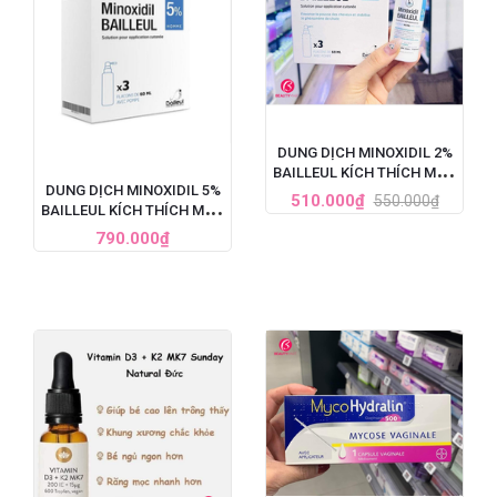
DUNG DỊCH MINOXIDIL 2%
BAILLEUL KÍCH THÍCH MỌC
DUNG DỊCH MINOXIDIL 5%
TÓC, TRỊ HÓI ĐẦU (60ML)
510.000₫
550.000₫
BAILLEUL KÍCH THÍCH MỌC
TÓC, TRỊ HÓI ĐẦU NẶNG
790.000₫
CHO NAM - SET 3 LỌ X
60ML