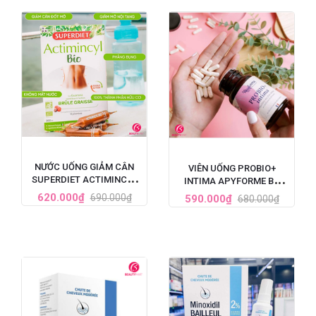
NƯỚC UỐNG GIẢM CÂN
VIÊN UỐNG PROBIO+
SUPERDIET ACTIMINCYL
INTIMA APYFORME BỔ
BIO ĐỐT MỠ ĐA TẦNG CỦA
SUNG LỢI KHUẨN VÙNG KÍN
620.000₫
690.000₫
590.000₫
680.000₫
PHÁP
60 VIÊN CỦA PHÁP