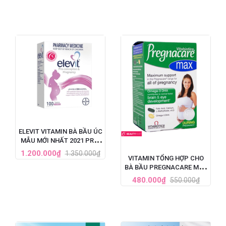
ELEVIT VITAMIN BÀ BẦU ÚC
MẪU MỚI NHẤT 2021 PRE-
CONCEPTION &
1.200.000₫
1.350.000₫
VITAMIN TỔNG HỢP CHO
PREGNANCY (100V)
BÀ BẦU PREGNACARE MAX
84 VIÊN CỦA ANH
480.000₫
550.000₫