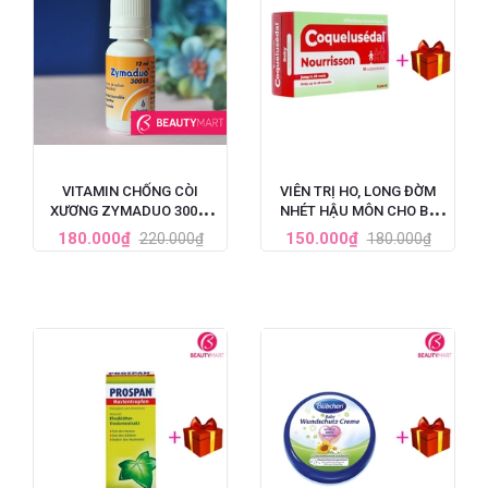
VITAMIN CHỐNG CÒI
VIÊN TRỊ HO, LONG ĐỜM
XƯƠNG ZYMADUO 300UI
NHÉT HẬU MÔN CHO BÉ
12ML
COQUELUSEDAL
180.000₫
150.000₫
220.000₫
180.000₫
NOURRISSON - PHÁP