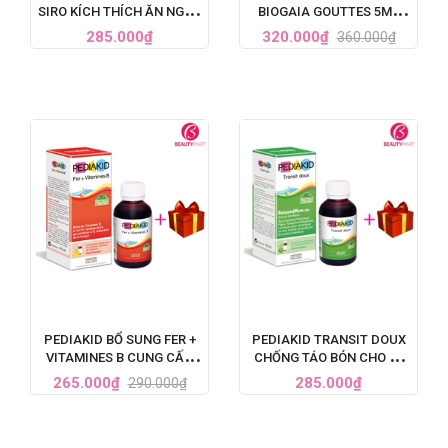
SIRO KÍCH THÍCH ĂN NGON
BIOGAIA GOUTTES 5ML
CHO TRẺ 125ML
DẠNG NHỎ GIỌT CỦA
285.000₫
320.000₫
360.000₫
PHÁP
PEDIAKID BỔ SUNG FER +
PEDIAKID TRANSIT DOUX
VITAMINES B CUNG CẤP
CHỐNG TÁO BÓN CHO BÉ
SẮT VÀ VITAMIN B CHO
TỪ 6 THÁNG TUỔI, 125ML
265.000₫
285.000₫
290.000₫
TRẺ, 125ML