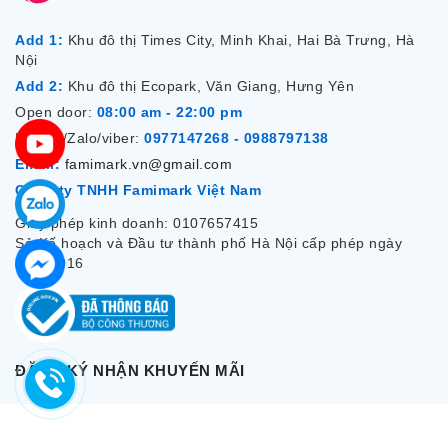
Add 1:
Khu đô thị Times City, Minh Khai, Hai Bà Trưng, Hà
Nội
Add 2:
Khu đô thị Ecopark, Văn Giang, Hưng Yên
Open door:
08:00 am - 22:00 pm
Hotline/Zalo/viber:
0977147268 - 0988797138
Email:
famimark.vn@gmail.com
Công ty TNHH Famimark Việt Nam
Giấy phép kinh doanh: 0107657415
Sở Kế hoạch và Đầu tư thành phố Hà Nội cấp phép ngày
7/12/2016
ĐĂNG KÝ NHẬN KHUYẾN MÃI