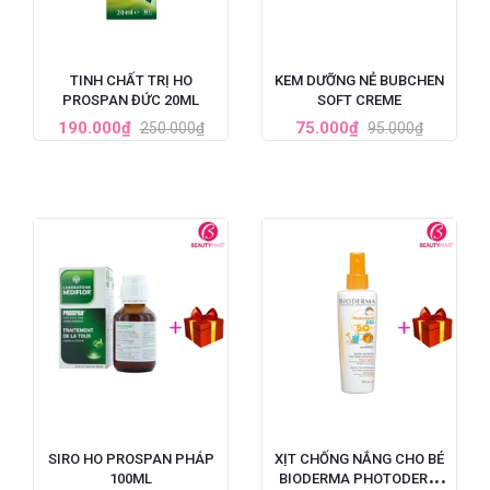
TINH CHẤT TRỊ HO
KEM DƯỠNG NẺ BUBCHEN
PROSPAN ĐỨC 20ML
SOFT CREME
190.000₫
75.000₫
250.000₫
95.000₫
SIRO HO PROSPAN PHÁP
XỊT CHỐNG NẮNG CHO BÉ
100ML
BIODERMA PHOTODERM