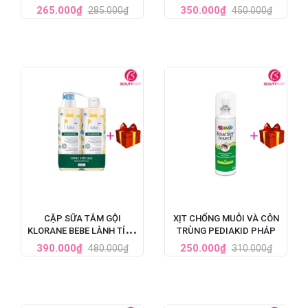
KID LAIT ENFANT SPF50+
265.000₫
350.000₫
285.000₫
450.000₫
CẶP SỮA TẮM GỘI
XỊT CHỐNG MUỖI VÀ CÔN
KLORANE BEBE LÀNH TÍNH
TRÙNG PEDIAKID PHÁP
CHO BÉ 500ML CỦA PHÁP
390.000₫
250.000₫
480.000₫
310.000₫