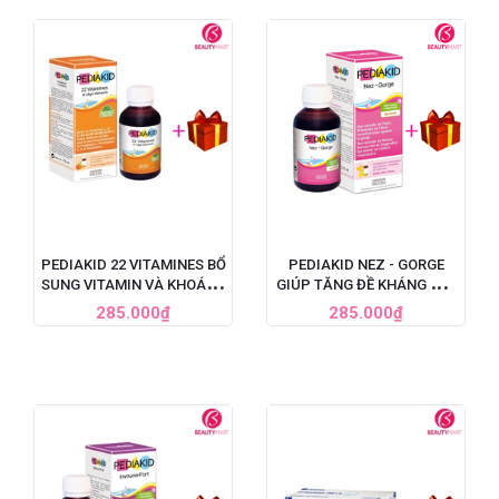
PEDIAKID 22 VITAMINES BỔ
PEDIAKID NEZ - GORGE
SUNG VITAMIN VÀ KHOÁNG
GIÚP TĂNG ĐỀ KHÁNG MŨI
CHẤT CHO BÉ, 125ML
HỌNG CHO TRẺ, 125ML
285.000₫
285.000₫