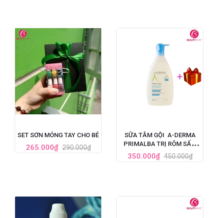
SET SƠN MÓNG TAY CHO BÉ
SỮA TẮM GỘI A-DERMA
PRIMALBA TRỊ RÔM SẨY,
265.000₫
290.000₫
MẨN NGỨA VÀ VIÊM DA CƠ
350.000₫
450.000₫
ĐỊA Ở TRẺ NHỎ