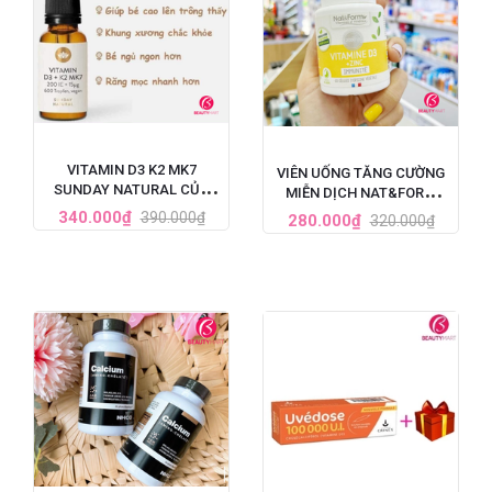
VITAMIN D3 K2 MK7
VIÊN UỐNG TĂNG CƯỜNG
SUNDAY NATURAL CỦA
MIỄN DỊCH NAT&FORM
ĐỨC TĂNG CHIỀU CAO CHO
VITAMIN D3 + ZINC HỘP 60
340.000₫
390.000₫
280.000₫
320.000₫
BÉ 20ML
VIÊN