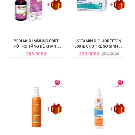
PEDIAKID IMMUNO FORT
VITAMIN D FLUORETTEN
HỖ TRỢ TĂNG ĐỀ KHÁNG
500 IE CHO TRẺ SƠ SINH VÀ
CHO TRẺ 125ML
TRẺ NHỎ
285.000₫
220.000₫
290.000₫