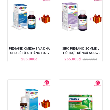
PEDIAKID OMEGA 3 VÀ DHA
SIRO PEDIAKID SOMMEIL
CHO BÉ TỪ 6 THÁNG TUỔI,
HỖ TRỢ TRẺ NGỦ NGON,
125 ML
GIẤC NGỦ SÂU 125ML
285.000₫
265.000₫
295.000₫