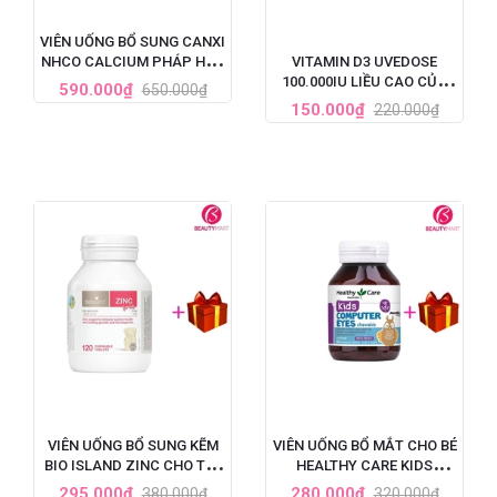
VIÊN UỐNG BỔ SUNG CANXI
NHCO CALCIUM PHÁP HỘP
VITAMIN D3 UVEDOSE
84 VIÊN
100.000IU LIỀU CAO CỦA
590.000₫
650.000₫
PHÁP
150.000₫
220.000₫
VIÊN UỐNG BỔ SUNG KẼM
VIÊN UỐNG BỔ MẮT CHO BÉ
BIO ISLAND ZINC CHO TRẺ
HEALTHY CARE KIDS
EM 120 VIÊN
COMPUTER EYES 60 VIÊN
295.000₫
280.000₫
380.000₫
320.000₫