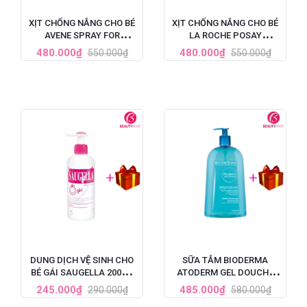
XỊT CHỐNG NẮNG CHO BÉ
XỊT CHỐNG NẮNG CHO BÉ
AVENE SPRAY FOR
LA ROCHE POSAY
CHILDREN SPF 50+
ANTHELIOS DERMO
480.000₫
480.000₫
550.000₫
550.000₫
PEDIATRICS SPF 50+ 200ML
DUNG DỊCH VỆ SINH CHO
SỮA TẮM BIODERMA
BÉ GÁI SAUGELLA 200ML
ATODERM GEL DOUCHE
HÀNG PHÁP
PHÁP 1 LÍT
245.000₫
485.000₫
290.000₫
580.000₫