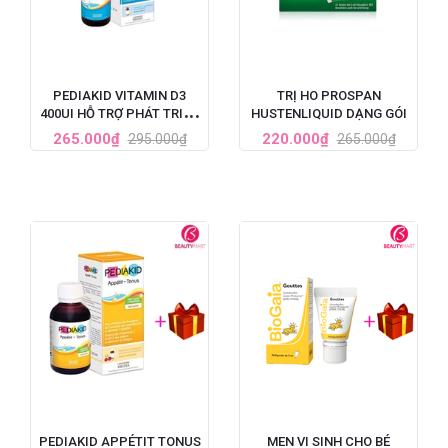
PEDIAKID VITAMIN D3
TRỊ HO PROSPAN
400UI HỖ TRỢ PHÁT TRIỂN
HUSTENLIQUID DẠNG GÓI
XƯƠNG VÀ RĂNG CHAI
265.000₫
220.000₫
295.000₫
265.000₫
20ML
PEDIAKID APPÉTIT TONUS
MEN VI SINH CHO BÉ