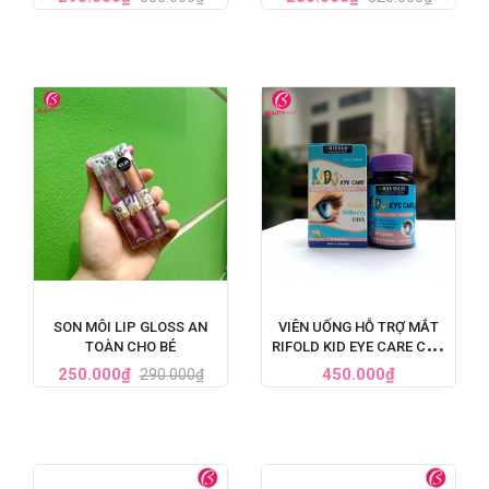
SON MÔI LIP GLOSS AN
VIÊN UỐNG HỖ TRỢ MẮT
TOÀN CHO BÉ
RIFOLD KID EYE CARE CHO
TRẺ TỪ 4 - 15 TUỔI, 90 VIÊN
250.000₫
450.000₫
290.000₫