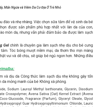
y, Mẩn Ngứa và Viêm Da Cơ Địa Ở Trẻ Nhỏ
 đáo và nhẹ nhàng. Việc chọn sữa tắm để vệ sinh da bé
họn được sản phẩm phù hợp nhất với làn da của con,
 bào mòn da, nhưng vẫn phải đảm bảo da được làm sạch
g Gel
chính là chuyên gia làm sạch nhẹ dịu cho bé cưng
ng tắm. Tóc bóng mượt mềm mại, da thơm tho mịn màng
hật vui và dễ chịu, sẽ giúp bé ngủ ngon hơn. Những điều
!
rimalba:
m và dịu da Công thức làm sạch dịu nhẹ không gây tổn
àn da mỏng manh của bé Không xà phòng.
ide, Sodium Lauroyl Methyl Isethionate, Glycerin, Disodium
ate Crosspolymer, Avena Sativa (Oat) Kernel Extract (Avena
d, Coco-Glucoside, Fragrance (Parfum), Glyceryl Oleate, Glycol
 Hydroxypropyl Guar Hydroxypropyltrimonium Chloride, Lauric