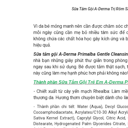
Sữa Tắm Gội A-Derma Trị Rôm Sẩ
Vì da bé mỏng manh nên cần được chăm sóc chu
mỗi ngày cũng cần mẹ bỏ nhiều tâm sức để c
không chứa các chất hóa học gây kích ứng và
hiệu quả.
Sữa tắm gội A-Derma Primalba Gentle Cleansin
nhà bạn những giây phút thư giãn trong phò
ngay sau khi sử dụng. Bé được tắm thật sạch, t
này cũng làm mẹ hạnh phúc hơn phải không nào
Thành phần
Sữa Tắm Gội Trẻ Em A-Derma P
- Chiết xuất từ cây yến mạch Rhealba: Làm mề
thương da. Hương thơm chuyên biệt dành cho l
- Thành phần chi tiết: Water (Aqua), Decyl Glucos
Cocoamphodiacetate, Acrylates/C10-30 Alkyl Acryl
Sativa Kernel Extract), Caprylyl Glycol, Citric Aci
Distearate, Hydrogenated Palm Glycerides Citrate,