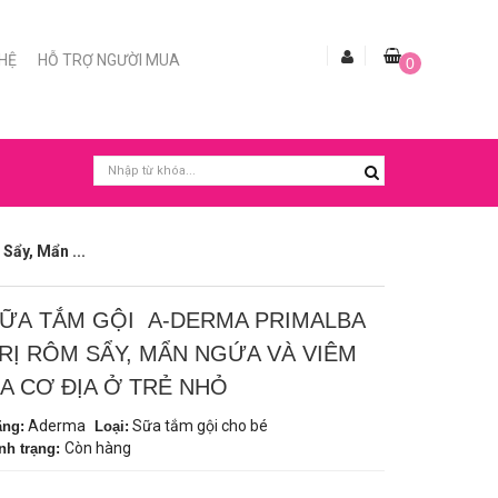
 HỆ
HỖ TRỢ NGƯỜI MUA
0
ẩy, Mẩn ...
ỮA TẮM GỘI A-DERMA PRIMALBA
RỊ RÔM SẨY, MẨN NGỨA VÀ VIÊM
A CƠ ĐỊA Ở TRẺ NHỎ
Aderma
Sữa tắm gội cho bé
ãng:
Loại:
Còn hàng
nh trạng: