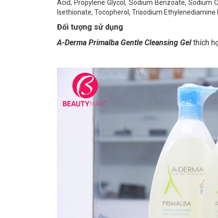
Acid, Propylene Glycol, Sodium Benzoate, Sodium C
Isethionate, Tocopherol, Trisodium Ethylenediamine 
Đối tượng sử dụng
A-Derma Primalba Gentle Cleansing Gel
thích hợ