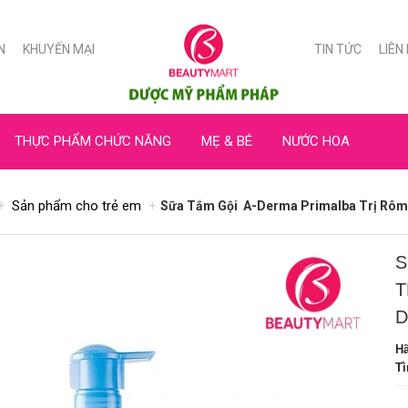
N
KHUYẾN MẠI
TIN TỨC
LIÊN
THỰC PHẨM CHỨC NĂNG
MẸ & BÉ
NƯỚC HOA
Sản phẩm cho trẻ em
Sữa Tắm Gội A-Derma Primalba Trị Rôm S
S
T
D
H
Tì