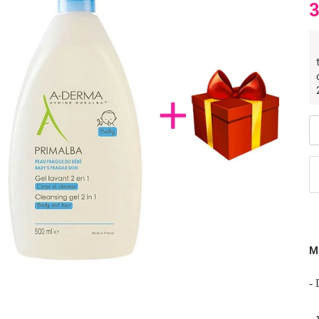
3
M
- 