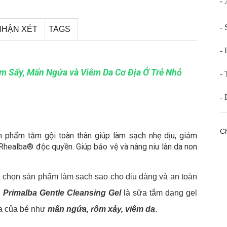
- 
- 
NHẬN XÉT
TAGS
- 
m Sẩy, Mẩn Ngứa và Viêm Da Cơ Địa Ở Trẻ Nhỏ
- 
- 
Ch
n phẩm tắm gội toàn thân giúp làm sạch nhẹ dịu, giảm
Rhealba® độc quyền. Giúp bảo vệ và nâng niu làn da non
a chọn sản phẩm làm sạch sao cho dịu dàng và an toàn
Primalba Gentle Cleansing Gel
là sữa tắm dạng gel
 da của bé như
mẩn ngứa, rôm xảy, viêm da
.