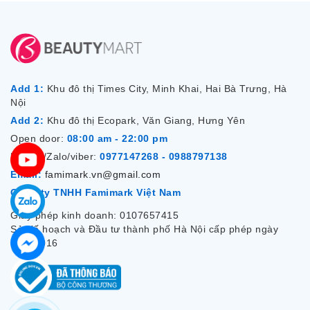
Add 1:
Khu đô thị Times City, Minh Khai, Hai Bà Trưng, Hà
Nội
Add 2:
Khu đô thị Ecopark, Văn Giang, Hưng Yên
Open door:
08:00 am - 22:00 pm
Hotline/Zalo/viber:
0977147268 - 0988797138
Email:
famimark.vn@gmail.com
Công ty TNHH Famimark Việt Nam
Giấy phép kinh doanh: 0107657415
Sở Kế hoạch và Đầu tư thành phố Hà Nội cấp phép ngày
7/12/2016