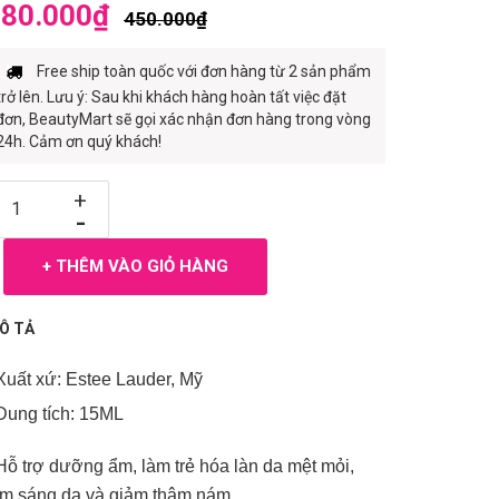
80.000₫
450.000₫
Free ship toàn quốc với đơn hàng từ 2 sản phẩm
trở lên. Lưu ý: Sau khi khách hàng hoàn tất việc đặt
đơn, BeautyMart sẽ gọi xác nhận đơn hàng trong vòng
24h. Cảm ơn quý khách!
+
-
+ THÊM VÀO GIỎ HÀNG
Ô TẢ
 Xuất xứ: Estee Lauder, Mỹ
 Dung tích: 15ML
 Hỗ trợ dưỡng ẩm, làm trẻ hóa làn da mệt mỏi,
àm sáng da và giảm thâm nám.