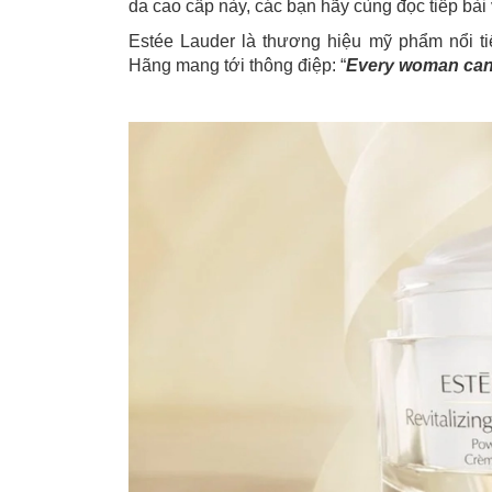
da cao cấp này, các bạn hãy cùng đọc tiếp bài
Estée Lauder là thương hiệu mỹ phẩm nổi t
Hãng mang tới thông điệp: “
Every woman can 