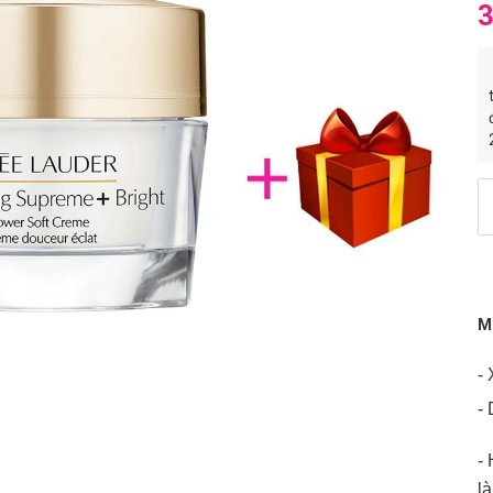
3
M
-
-
-
l