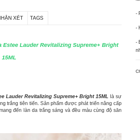
-
NHẬN XÉT
TAGS
- 
-
Estee Lauder Revitalizing Supreme+ Bright
nh
15ML
Ch
 Lauder Revitalizing Supreme+ Bright 15ML
là sự
g trắng tiên tiến. Sản phẩm được phát triển nâng cấp
 mang đến làn da trắng sáng và đều màu cùng độ săn