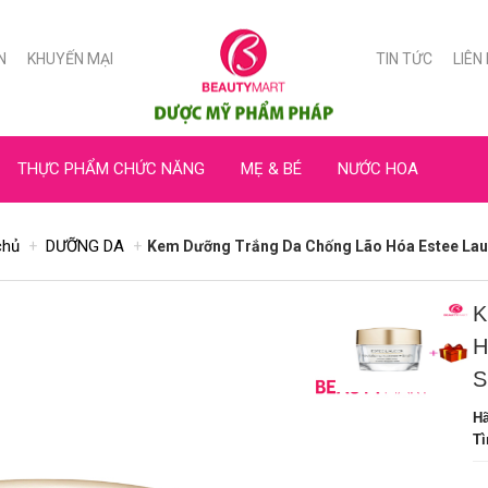
N
KHUYẾN MẠI
TIN TỨC
LIÊN
THỰC PHẨM CHỨC NĂNG
MẸ & BÉ
NƯỚC HOA
chủ
DƯỠNG DA
Kem Dưỡng Trắng Da Chống Lão Hóa Estee Laud
K
H
S
H
Tì