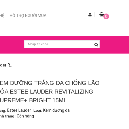
 HỆ
HỖ TRỢ NGƯỜI MUA
0
er R...
EM DƯỠNG TRẮNG DA CHỐNG LÃO
ÓA ESTEE LAUDER REVITALIZING
UPREME+ BRIGHT 15ML
Estee Lauder
Kem dưỡng da
ãng:
Loại:
Còn hàng
nh trạng: