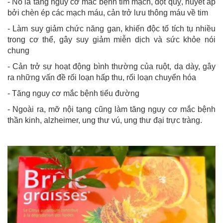
- Nó là tăng nguy cơ mắc bệnh tim mạch, đột quỵ, huyết áp
bởi chèn ép các mạch máu, cản trở lưu thông máu về tim
- Làm suy giảm chức năng gan, khiến độc tố tích tụ nhiều
trong cơ thể, gây suy giảm miễn dịch và sức khỏe nói
chung
- Cản trở sự hoạt động bình thường của ruột, dạ dày, gây
ra những vấn đề rối loạn hấp thu, rối loạn chuyển hóa
- Tăng nguy cơ mắc bệnh tiểu đường
- Ngoài ra, mỡ nội tạng cũng làm tăng nguy cơ mắc bệnh
thần kinh, alzheimer, ung thư vú, ung thư đại trực tràng.