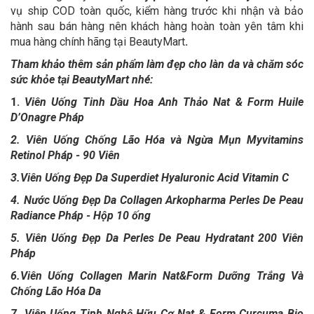
vụ ship COD toàn quốc, kiểm hàng trước khi nhận và bảo
hành sau bán hàng nên khách hàng hoàn toàn yên tâm khi
mua hàng chính hãng tại BeautyMart
.
Tham khảo thêm sản phẩm làm đẹp cho làn da và chăm sóc
sức khỏe tại BeautyMart nhé:
1.
Viên Uống Tinh Dầu Hoa Anh Thảo Nat & Form Huile
D’Onagre Pháp
2.
Viên Uống Chống Lão Hóa và Ngừa Mụn Myvitamins
Retinol Pháp - 90 Viên
3.
Viên Uống Đẹp Da Superdiet Hyaluronic Acid Vitamin C
4.
Nước Uống Đẹp Da Collagen Arkopharma Perles De Peau
Radiance Pháp - Hộp 10 ống
5.
Viên Uống Đẹp Da Perles De Peau Hydratant 200 Viên
Pháp
6.
Viên Uống Collagen Marin Nat&Form Dưỡng Trắng Và
Chống Lão Hóa Da
7.
Viên Uống Tinh Nghệ Hữu Cơ Nat & Form Curcuma Bio