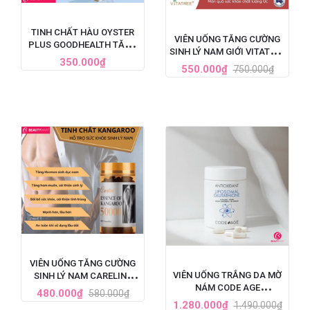
TINH CHẤT HÀU OYSTER
VIÊN UỐNG TĂNG CƯỜNG
PLUS GOODHEALTH TĂNG
SINH LÝ NAM GIỚI VITATREE
CƯỜNG SINH LÝ CHO NAM
350.000₫
ESSENCE OF KANGAROO
550.000₫
750.000₫
GIỚI, HỘP 60 VIÊN
40000 MAX - 100 VIÊN
VIÊN UỐNG TĂNG CƯỜNG
VIÊN UỐNG TRẮNG DA MỜ
SINH LÝ NAM CARELINE
NÁM CODE AGE
ESSENCE OF KANGAROO
480.000₫
580.000₫
LIPOSOMAL GLUTATHIONE
50000
1.280.000₫
1.490.000₫