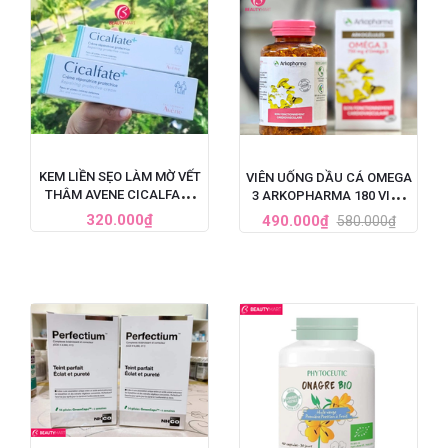
KEM LIỀN SẸO LÀM MỜ VẾT
VIÊN UỐNG DẦU CÁ OMEGA
THÂM AVENE CICALFATE
3 ARKOPHARMA 180 VIÊN
CỦA PHÁP
PHÁP
320.000₫
490.000₫
580.000₫