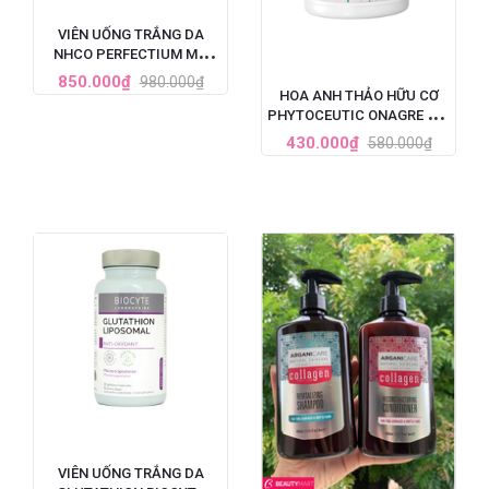
VIÊN UỐNG TRẮNG DA
NHCO PERFECTIUM MỜ
THÂM, GIẢM TÀN NHANG
850.000₫
980.000₫
PHÁP HỘP 56 VIÊN
HOA ANH THẢO HỮU CƠ
PHYTOCEUTIC ONAGRE BIO
90 VIÊN CỦA PHÁP
430.000₫
580.000₫
VIÊN UỐNG TRẮNG DA