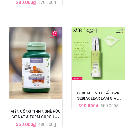
VITAMIN D3 + ZINC HỘP 60
280.000₫
320.000₫
VIÊN
SERUM TINH CHẤT SVR
SEBIACLEAR LÀM GIẢM
MỤN, MỜ NÁM, LÀM MỀM
590.000₫
680.000₫
MỊN DA 30ML
VIÊN UỐNG TINH NGHỆ HỮU
CƠ NAT & FORM CURCUMA
BIO 200 VIÊN PHÁP
350.000₫
480.000₫