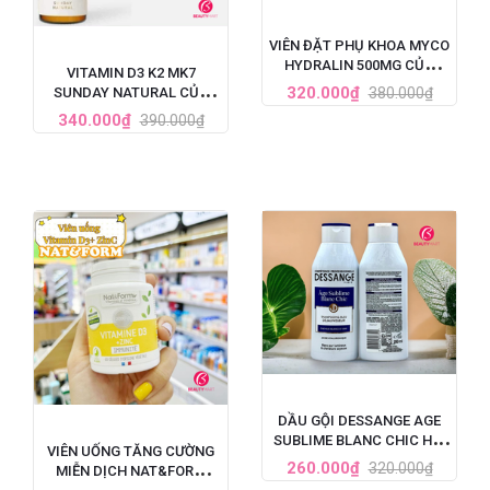
VIÊN ĐẶT PHỤ KHOA MYCO
HYDRALIN 500MG CỦA
VITAMIN D3 K2 MK7
PHÁP 1 LIỆU TRÌNH
320.000₫
380.000₫
SUNDAY NATURAL CỦA
ĐỨC TĂNG CHIỀU CAO CHO
340.000₫
390.000₫
BÉ 20ML
DẦU GỘI DESSANGE AGE
SUBLIME BLANC CHIC HỒI
VIÊN UỐNG TĂNG CƯỜNG
SINH TÓC BẠC 250ML
260.000₫
320.000₫
MIỄN DỊCH NAT&FORM