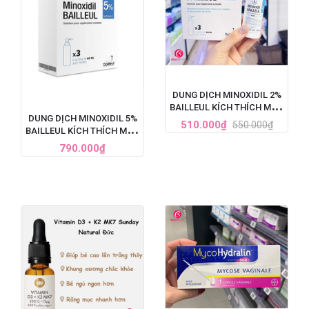
DUNG DỊCH MINOXIDIL 2%
BAILLEUL KÍCH THÍCH MỌC
DUNG DỊCH MINOXIDIL 5%
TÓC, TRỊ HÓI ĐẦU (60ML)
510.000₫
550.000₫
BAILLEUL KÍCH THÍCH MỌC
TÓC, TRỊ HÓI ĐẦU NẶNG
790.000₫
CHO NAM - SET 3 LỌ X
60ML