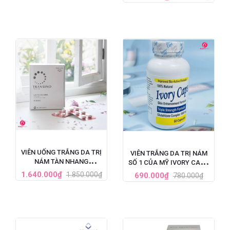
HỘP 60 VIÊN
VIÊN UỐNG TRẮNG DA TRỊ
VIÊN TRẮNG DA TRỊ NÁM
NÁM TÀN NHANG
SỐ 1 CỦA MỸ IVORY CAPS
TRANSINO WHITENING HỘP
GLUTATHIONE (1500MG X
1.640.000₫
1.850.000₫
690.000₫
780.000₫
240 VIÊN
60 VIÊN)