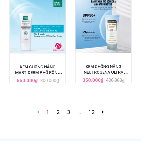
KEM CHỐNG NẮNG
KEM CHỐNG NẮNG
NEUTROGENA ULTRA
MARTIDERM PHỔ RỘNG
SHEER SPF 50 88ML
BẢO VỆ TOÀN DIỆN SPF50+
350.000₫
550.000₫
420.000₫
800.000₫
1
2
3
...
12