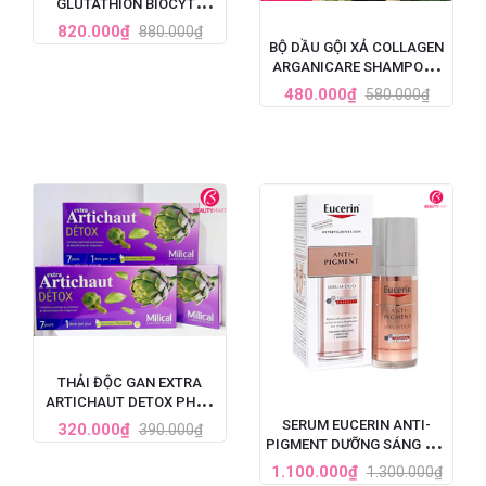
GLUTATHION BIOCYTE
PHÁP 30 VIÊN
820.000₫
880.000₫
BỘ DẦU GỘI XẢ COLLAGEN
ARGANICARE SHAMPOO -
PHÁP
480.000₫
580.000₫
THẢI ĐỘC GAN EXTRA
ARTICHAUT DETOX PHÁP
LIỆU TRÌNH 7 NGÀY
SERUM EUCERIN ANTI-
320.000₫
390.000₫
PIGMENT DƯỠNG SÁNG DA,
TRỊ NÁM TÀN NHANG 30ML
1.100.000₫
1.300.000₫