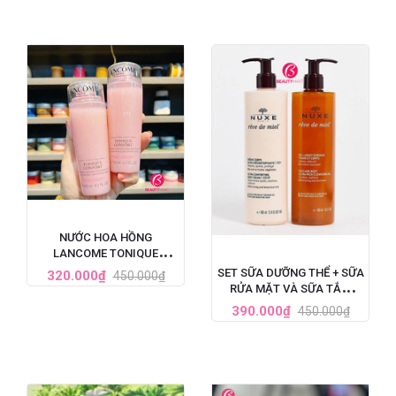
NƯỚC HOA HỒNG
LANCOME TONIQUE
CONFORT CẤP ẨM DỊU DA
SET SỮA DƯỠNG THỂ + SỮA
320.000₫
450.000₫
125ML
RỬA MẶT VÀ SỮA TẮM
NUXE REVE DE MIEL TINH
390.000₫
450.000₫
CHẤT MẬT ONG 400ML