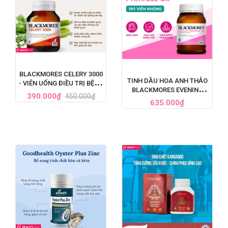
BLACKMORES CELERY 3000
TINH DẦU HOA ANH THẢO
- VIÊN UỐNG ĐIỀU TRỊ BỆNH
BLACKMORES EVENING
GOUT CỦA ÚC, HỘP 50 VIÊN
390.000₫
450.000₫
PRIMROSE OIL ÚC, HỘP 190
635.000₫
VIÊN