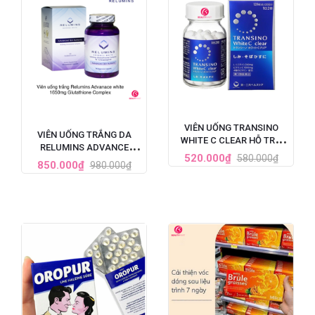
VIÊN UỐNG TRANSINO
VIÊN UỐNG TRẮNG DA
WHITE C CLEAR HỖ TRỢ
RELUMINS ADVANCE
TRẮNG DA CẢI THIỆN NÁM
520.000₫
580.000₫
WHITE GLUTATHIONE
850.000₫
980.000₫
120 VIÊN (MẪU MỚI NHẤT)
COMPLEX (1650MG X 90
VIÊN)