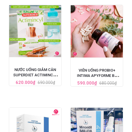
NƯỚC UỐNG GIẢM CÂN
VIÊN UỐNG PROBIO+
SUPERDIET ACTIMINCYL
INTIMA APYFORME BỔ
BIO ĐỐT MỠ ĐA TẦNG CỦA
SUNG LỢI KHUẨN VÙNG KÍN
620.000₫
690.000₫
590.000₫
680.000₫
PHÁP
60 VIÊN CỦA PHÁP