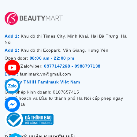
Add 1:
Khu đô thị Times City, Minh Khai, Hai Bà Trưng, Hà
Nội
Add 2:
Khu đô thị Ecopark, Văn Giang, Hưng Yên
Open door:
08:00 am - 22:00 pm
Hotline/Zalo/viber:
0977147268 - 0988797138
Email:
famimark.vn@gmail.com
Công ty TNHH Famimark Việt Nam
Giấy phép kinh doanh: 0107657415
Sở Kế hoạch và Đầu tư thành phố Hà Nội cấp phép ngày
7/12/2016