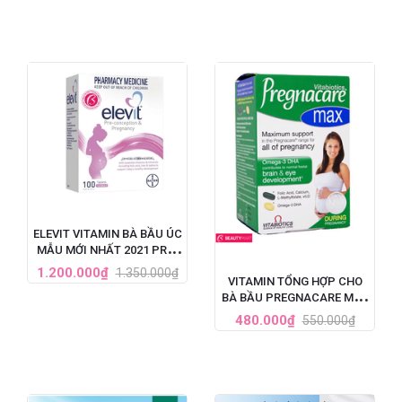
ELEVIT VITAMIN BÀ BẦU ÚC
MẪU MỚI NHẤT 2021 PRE-
CONCEPTION &
1.200.000₫
1.350.000₫
VITAMIN TỔNG HỢP CHO
PREGNANCY (100V)
BÀ BẦU PREGNACARE MAX
84 VIÊN CỦA ANH
480.000₫
550.000₫