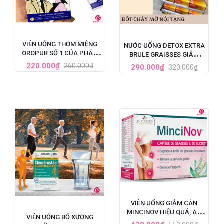
VIÊN UỐNG THƠM MIỆNG
NƯỚC UỐNG DETOX EXTRA
OROPUR SỐ 1 CỦA PHÁP,
BRULE GRAISSES GIẢM
ĐẶC TRỊ HÔI MIỆNG
CÂN VÀ GIẢM MỠ NỘI
220.000₫
260.000₫
290.000₫
320.000₫
TẠNG CỦA PHÁP - 7 ỐNG X
10ML
VIÊN UỐNG GIẢM CÂN
MINCINOV HIỆU QUẢ, AN
VIÊN UỐNG BỔ XƯƠNG
TOÀN SỐ 1 TẠI PHÁP - HỘP