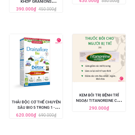
430.000₫
550.000₫
KHỚP GRANIONS
60 VIÊN
CHONDROSTEO
390.000₫
450.000₫
ARTICULATIONS CỦA
PHÁP
KEM BÔI TRỊ BỆNH TRĨ
NGOẠI TITANOREINE CỦA
THẢI ĐỘC CƠ THỂ CHUYÊN
PHÁP 20G - GIẢM ĐAU
SÂU BIO 5 TRONG 1 -
290.000₫
HIỆU QUẢ NHANH CHÓNG
SUPERDIET DRAINAFLORE
620.000₫
690.000₫
BIO DÉTOX