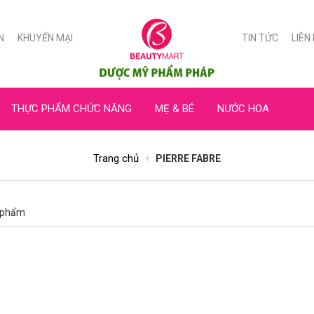
N
KHUYẾN MẠI
TIN TỨC
LIÊN
THỰC PHẨM CHỨC NĂNG
MẸ & BÉ
NƯỚC HOA
Trang chủ
PIERRE FABRE
 phẩm