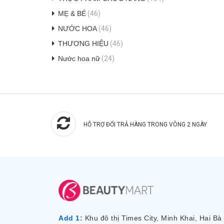
MẸ & BÉ
(46)
NƯỚC HOA
(46)
THƯƠNG HIỆU
(46)
Nước hoa nữ
(24)
HỖ TRỢ ĐỔI TRẢ HÀNG TRONG VÒNG 2 NGÀY
Add 1:
Khu đô thị Times City, Minh Khai, Hai Bà