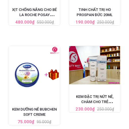
XỊT CHỐNG NẮNG CHO BÉ
TINH CHẤT TRỊ HO
LA ROCHE POSAY
PROSPAN ĐỨC 20ML
ANTHELIOS DERMO
480.000₫
190.000₫
550.000₫
250.000₫
PEDIATRICS SPF 50+ 200ML
KEM ĐẶC TRỊ NỨT NẺ,
CHÀM CHO TRẺ
EM DEXERYL CRÈME PHÁP
230.000₫
250.000₫
KEM DƯỠNG NẺ BUBCHEN
SOFT CREME
75.000₫
95.000₫