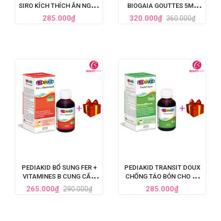
SIRO KÍCH THÍCH ĂN NGON
BIOGAIA GOUTTES 5ML
CHO TRẺ 125ML
DẠNG NHỎ GIỌT CỦA
285.000₫
320.000₫
360.000₫
PHÁP
PEDIAKID BỔ SUNG FER +
PEDIAKID TRANSIT DOUX
VITAMINES B CUNG CẤP
CHỐNG TÁO BÓN CHO BÉ
SẮT VÀ VITAMIN B CHO
TỪ 6 THÁNG TUỔI, 125ML
265.000₫
285.000₫
290.000₫
TRẺ, 125ML