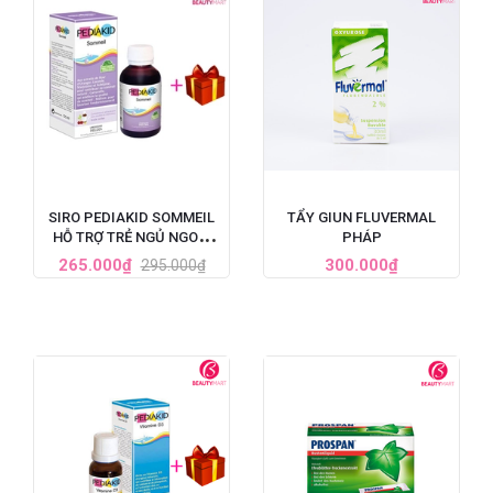
SIRO PEDIAKID SOMMEIL
TẨY GIUN FLUVERMAL
HỖ TRỢ TRẺ NGỦ NGON,
PHÁP
GIẤC NGỦ SÂU 125ML
265.000₫
300.000₫
295.000₫