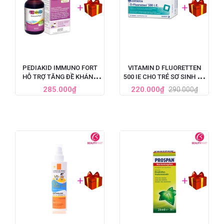
PEDIAKID IMMUNO FORT
VITAMIN D FLUORETTEN
HỖ TRỢ TĂNG ĐỀ KHÁNG
500 IE CHO TRẺ SƠ SINH VÀ
CHO TRẺ 125ML
TRẺ NHỎ
285.000₫
220.000₫
290.000₫