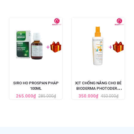
SIRO HO PROSPAN PHÁP
XỊT CHỐNG NẮNG CHO BÉ
100ML
BIODERMA PHOTODERM
KID LAIT ENFANT SPF50+
265.000₫
350.000₫
285.000₫
450.000₫