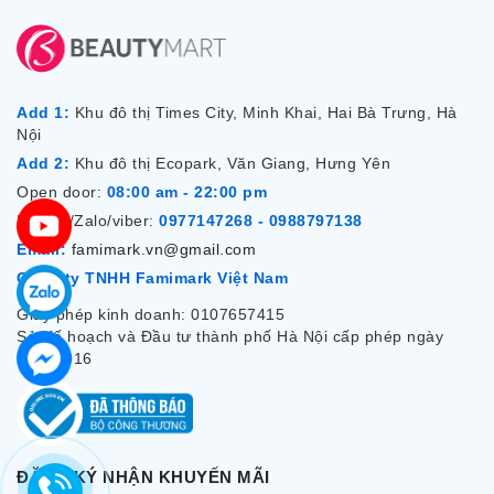
Add 1:
Khu đô thị Times City, Minh Khai, Hai Bà Trưng, Hà
Nội
Add 2:
Khu đô thị Ecopark, Văn Giang, Hưng Yên
Open door:
08:00 am - 22:00 pm
Hotline/Zalo/viber:
0977147268 - 0988797138
Email:
famimark.vn@gmail.com
Công ty TNHH Famimark Việt Nam
Giấy phép kinh doanh: 0107657415
Sở Kế hoạch và Đầu tư thành phố Hà Nội cấp phép ngày
7/12/2016
ĐĂNG KÝ NHẬN KHUYẾN MÃI