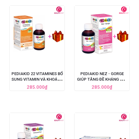
PEDIAKID 22 VITAMINES BỔ
PEDIAKID NEZ - GORGE
SUNG VITAMIN VÀ KHOÁNG
GIÚP TĂNG ĐỀ KHÁNG MŨI
CHẤT CHO BÉ, 125ML
HỌNG CHO TRẺ, 125ML
285.000₫
285.000₫