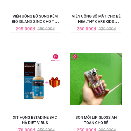
VIÊN UỐNG BỔ SUNG KẼM
VIÊN UỐNG BỔ MẮT CHO BÉ
BIO ISLAND ZINC CHO TRẺ
HEALTHY CARE KIDS
EM 120 VIÊN
COMPUTER EYES 60 VIÊN
295.000₫
280.000₫
380.000₫
320.000₫
XIT HỌNG BETADINE BẠC
SON MÔI LIP GLOSS AN
HÀ DIỆT VIRUS
TOÀN CHO BÉ
170.000₫
250.000₫
250.000₫
290.000₫