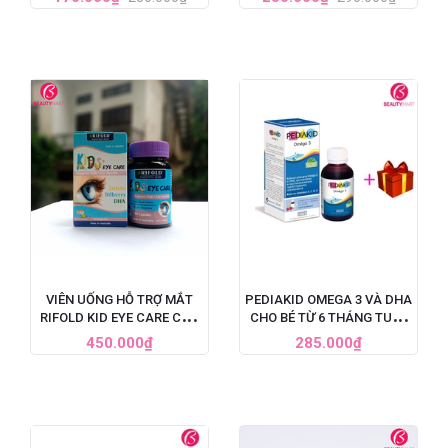
VIÊN UỐNG HỖ TRỢ MẮT
PEDIAKID OMEGA 3 VÀ DHA
RIFOLD KID EYE CARE CHO
CHO BÉ TỪ 6 THÁNG TUỔI,
TRẺ TỪ 4 - 15 TUỔI, 90 VIÊN
125 ML
450.000₫
285.000₫