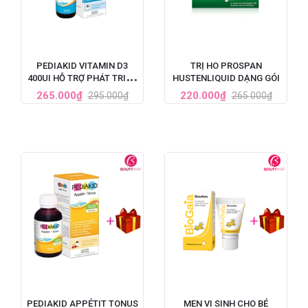
PEDIAKID VITAMIN D3
TRỊ HO PROSPAN
400UI HỖ TRỢ PHÁT TRIỂN
HUSTENLIQUID DẠNG GÓI
XƯƠNG VÀ RĂNG CHAI
265.000₫
220.000₫
295.000₫
265.000₫
20ML
PEDIAKID APPÉTIT TONUS
MEN VI SINH CHO BÉ