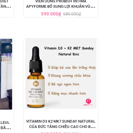
DIET
VIÊN UỐNG PROBIO+ INTIMA
TẦNG
APYFORME BỔ SUNG LỢI KHUẨN VÙNG
KÍN 60 VIÊN CỦA PHÁP
590.000₫
680.000₫
VITAMIN D3 K2 MK7 SUNDAY NATURAL
LLEUL
CỦA ĐỨC TĂNG CHIỀU CAO CHO BÉ
I ĐẦU
20ML