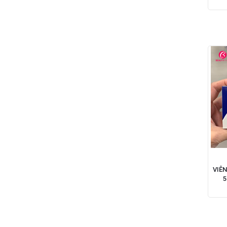
NẶ
VIÊ
5