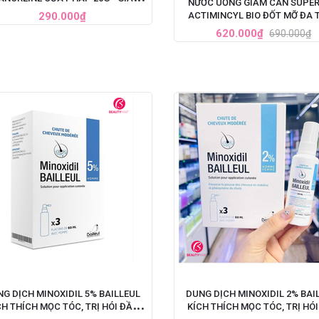
NƯỚC UỐNG GIẢM CÂN SUPER
ĐAU HIỆU QUẢ NHANH CHÓNG
290.000₫
ACTIMINCYL BIO ĐỐT MỠ ĐA 
CỦA PHÁP
620.000₫
690.000₫
G DỊCH MINOXIDIL 5% BAILLEUL
DUNG DỊCH MINOXIDIL 2% BAI
CH THÍCH MỌC TÓC, TRỊ HÓI ĐẦU
KÍCH THÍCH MỌC TÓC, TRỊ HÓ