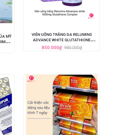
VIÊN UỐNG TRẮNG DA RELUMINS
CỦA MỸ
ADVANCE WHITE GLUTATHIONE
00MG X
COMPLEX (1650MG X 90 VIÊN)
850.000₫
980.000₫