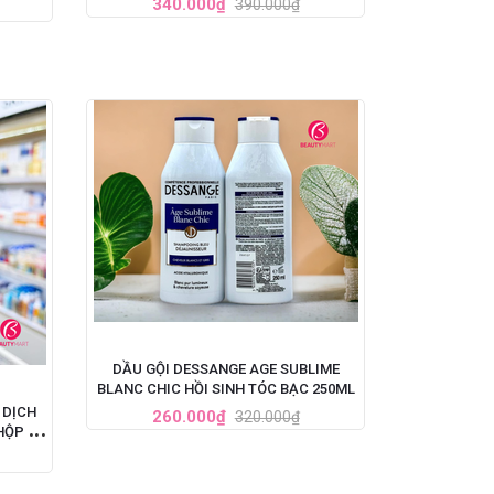
340.000₫
390.000₫
DẦU GỘI DESSANGE AGE SUBLIME
BLANC CHIC HỒI SINH TÓC BẠC 250ML
 DỊCH
260.000₫
320.000₫
HỘP 60