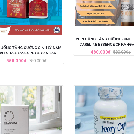
VIÊN UỐNG TĂNG CƯỜNG SINH 
CARELINE ESSENCE OF KANG
 UỐNG TĂNG CƯỜNG SINH LÝ NAM
50000
480.000₫
580.000₫
 VITATREE ESSENCE OF KANGAROO
40000 MAX - 100 VIÊN
550.000₫
750.000₫