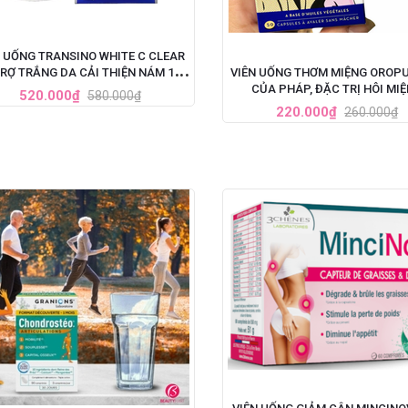
N UỐNG TRANSINO WHITE C CLEAR
RỢ TRẮNG DA CẢI THIỆN NÁM 120
VIÊN UỐNG THƠM MIỆNG OROPU
VIÊN (MẪU MỚI NHẤT)
CỦA PHÁP, ĐẶC TRỊ HÔI MI
520.000₫
580.000₫
220.000₫
260.000₫