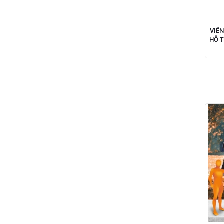
VIÊ
HỖ T