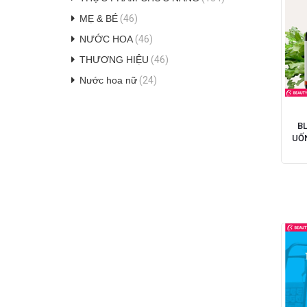
MẸ & BÉ
(46)
NƯỚC HOA
(46)
THƯƠNG HIỆU
(46)
Nước hoa nữ
(24)
B
UỐN