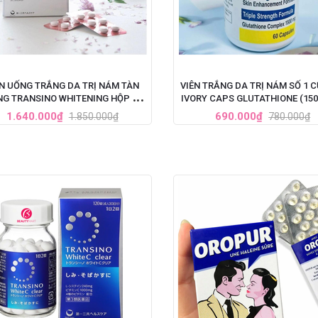
ÊN UỐNG TRẮNG DA TRỊ NÁM TÀN
VIÊN TRẮNG DA TRỊ NÁM SỐ 1 
G TRANSINO WHITENING HỘP 240
IVORY CAPS GLUTATHIONE (15
VIÊN
60 VIÊN)
1.640.000₫
690.000₫
1.850.000₫
780.000₫