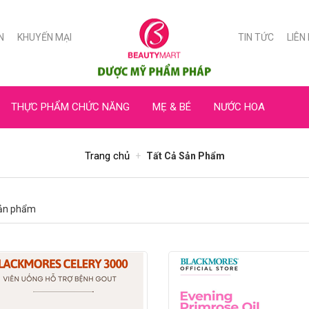
N
KHUYẾN MẠI
TIN TỨC
LIÊN
THỰC PHẨM CHỨC NĂNG
MẸ & BÉ
NƯỚC HOA
Trang chủ
Tất Cả Sản Phẩm
ản phẩm