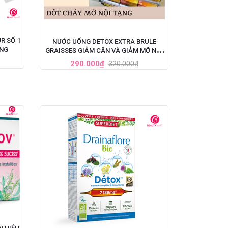
R SỐ 1
NƯỚC UỐNG DETOX EXTRA BRULE
ỆNG
GRAISSES GIẢM CÂN VÀ GIẢM MỠ NỘI
TẠNG CỦA PHÁP - 7 ỐNG X 10ML
290.000₫
320.000₫