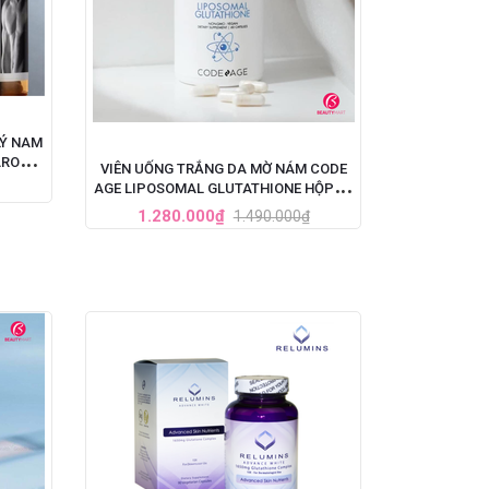
LÝ NAM
AROO
VIÊN UỐNG TRẮNG DA MỜ NÁM CODE
AGE LIPOSOMAL GLUTATHIONE HỘP 60
VIÊN
1.280.000₫
1.490.000₫