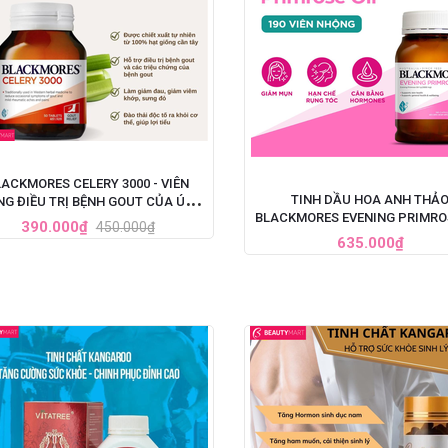
LACKMORES CELERY 3000 - VIÊN
TINH DẦU HOA ANH THẢ
G ĐIỀU TRỊ BỆNH GOUT CỦA ÚC,
BLACKMORES EVENING PRIMRO
HỘP 50 VIÊN
390.000₫
450.000₫
ÚC, HỘP 190 VIÊN
635.000₫