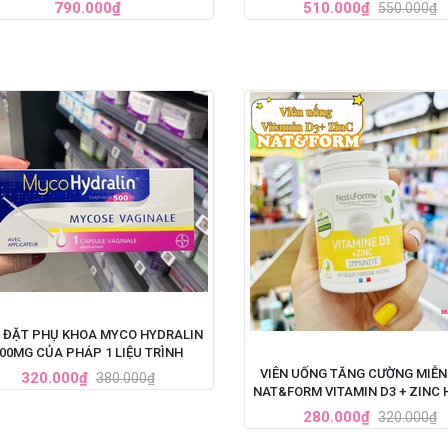
NG CHO NAM - SET 3 LỌ X 60ML
(60ML)
790.000₫
510.000₫
550.000₫
N ĐẶT PHỤ KHOA MYCO HYDRALIN
00MG CỦA PHÁP 1 LIỆU TRÌNH
VIÊN UỐNG TĂNG CƯỜNG MIỄN
320.000₫
380.000₫
NAT&FORM VITAMIN D3 + ZINC 
VIÊN
280.000₫
320.000₫