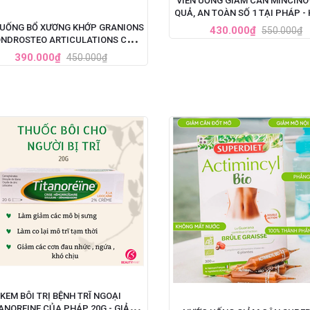
VIÊN UỐNG GIẢM CÂN MINCINO
QUẢ, AN TOÀN SỐ 1 TẠI PHÁP -
VIÊN
 UỐNG BỔ XƯƠNG KHỚP GRANIONS
430.000₫
550.000₫
NDROSTEO ARTICULATIONS CỦA
PHÁP
390.000₫
450.000₫
KEM BÔI TRỊ BỆNH TRĨ NGOẠI
ANOREINE CỦA PHÁP 20G - GIẢM