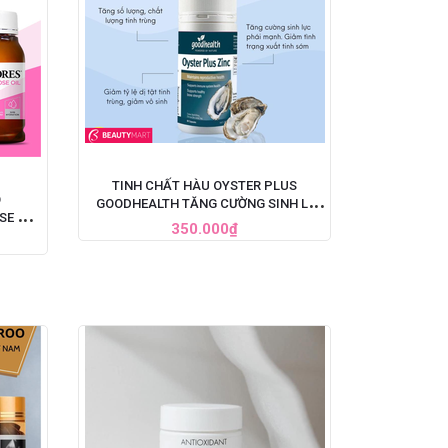
TINH CHẤT HÀU OYSTER PLUS
O
GOODHEALTH TĂNG CƯỜNG SINH LÝ
SE OIL
CHO NAM GIỚI, HỘP 60 VIÊN
350.000₫