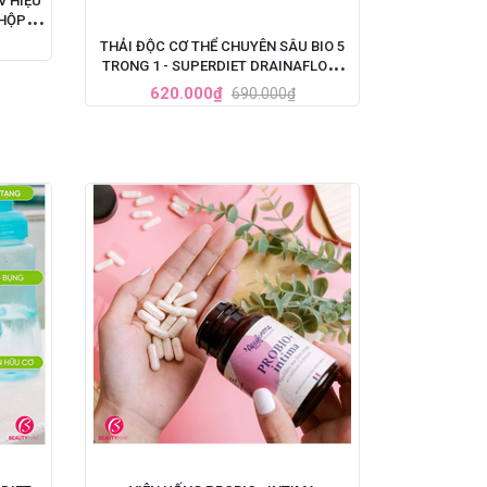
V HIỆU
 HỘP 60
THẢI ĐỘC CƠ THỂ CHUYÊN SÂU BIO 5
TRONG 1 - SUPERDIET DRAINAFLORE
BIO DÉTOX
620.000₫
690.000₫