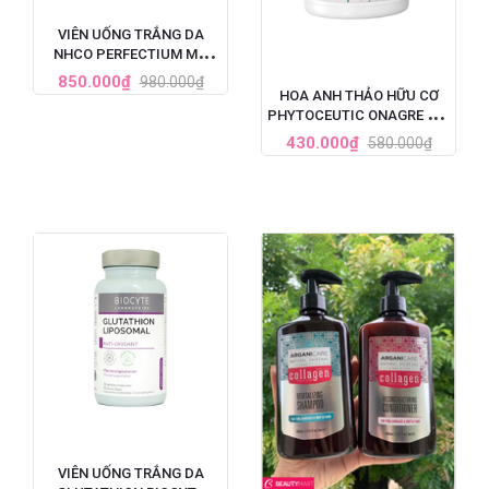
VIÊN UỐNG TRẮNG DA
NHCO PERFECTIUM MỜ
THÂM, GIẢM TÀN NHANG
850.000₫
980.000₫
PHÁP HỘP 56 VIÊN
HOA ANH THẢO HỮU CƠ
PHYTOCEUTIC ONAGRE BIO
90 VIÊN CỦA PHÁP
430.000₫
580.000₫
VIÊN UỐNG TRẮNG DA