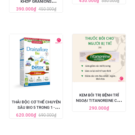
430.000₫
550.000₫
KHỚP GRANIONS
60 VIÊN
CHONDROSTEO
390.000₫
450.000₫
ARTICULATIONS CỦA
PHÁP
KEM BÔI TRỊ BỆNH TRĨ
NGOẠI TITANOREINE CỦA
THẢI ĐỘC CƠ THỂ CHUYÊN
PHÁP 20G - GIẢM ĐAU
SÂU BIO 5 TRONG 1 -
290.000₫
HIỆU QUẢ NHANH CHÓNG
SUPERDIET DRAINAFLORE
620.000₫
690.000₫
BIO DÉTOX