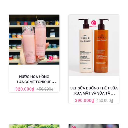
NƯỚC HOA HỒNG
LANCOME TONIQUE
CONFORT CẤP ẨM DỊU DA
SET SỮA DƯỠNG THỂ + SỮA
320.000₫
450.000₫
125ML
RỬA MẶT VÀ SỮA TẮM
NUXE REVE DE MIEL TINH
390.000₫
450.000₫
CHẤT MẬT ONG 400ML