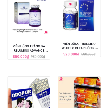
VIÊN UỐNG TRANSINO
VIÊN UỐNG TRẮNG DA
WHITE C CLEAR HỖ TRỢ
RELUMINS ADVANCE
TRẮNG DA CẢI THIỆN NÁM
520.000₫
580.000₫
WHITE GLUTATHIONE
850.000₫
980.000₫
120 VIÊN (MẪU MỚI NHẤT)
COMPLEX (1650MG X 90
VIÊN)