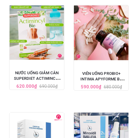
NƯỚC UỐNG GIẢM CÂN
VIÊN UỐNG PROBIO+
SUPERDIET ACTIMINCYL
INTIMA APYFORME BỔ
BIO ĐỐT MỠ ĐA TẦNG CỦA
SUNG LỢI KHUẨN VÙNG KÍN
620.000₫
690.000₫
590.000₫
680.000₫
PHÁP
60 VIÊN CỦA PHÁP