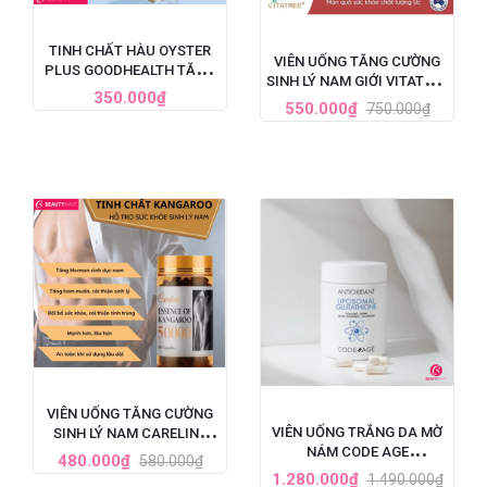
TINH CHẤT HÀU OYSTER
VIÊN UỐNG TĂNG CƯỜNG
PLUS GOODHEALTH TĂNG
SINH LÝ NAM GIỚI VITATREE
CƯỜNG SINH LÝ CHO NAM
350.000₫
ESSENCE OF KANGAROO
550.000₫
750.000₫
GIỚI, HỘP 60 VIÊN
40000 MAX - 100 VIÊN
VIÊN UỐNG TĂNG CƯỜNG
VIÊN UỐNG TRẮNG DA MỜ
SINH LÝ NAM CARELINE
NÁM CODE AGE
ESSENCE OF KANGAROO
480.000₫
580.000₫
LIPOSOMAL GLUTATHIONE
50000
1.280.000₫
1.490.000₫