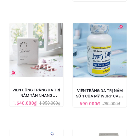
HỘP 60 VIÊN
VIÊN UỐNG TRẮNG DA TRỊ
VIÊN TRẮNG DA TRỊ NÁM
NÁM TÀN NHANG
SỐ 1 CỦA MỸ IVORY CAPS
TRANSINO WHITENING HỘP
GLUTATHIONE (1500MG X
1.640.000₫
1.850.000₫
690.000₫
780.000₫
240 VIÊN
60 VIÊN)