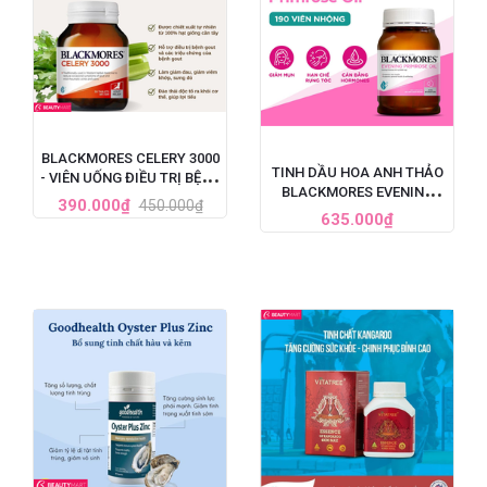
BLACKMORES CELERY 3000
TINH DẦU HOA ANH THẢO
- VIÊN UỐNG ĐIỀU TRỊ BỆNH
BLACKMORES EVENING
GOUT CỦA ÚC, HỘP 50 VIÊN
390.000₫
450.000₫
PRIMROSE OIL ÚC, HỘP 190
635.000₫
VIÊN