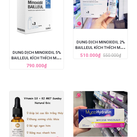
DUNG DỊCH MINOXIDIL 2%
BAILLEUL KÍCH THÍCH MỌC
DUNG DỊCH MINOXIDIL 5%
TÓC, TRỊ HÓI ĐẦU (60ML)
510.000₫
550.000₫
BAILLEUL KÍCH THÍCH MỌC
TÓC, TRỊ HÓI ĐẦU NẶNG
790.000₫
CHO NAM - SET 3 LỌ X
60ML