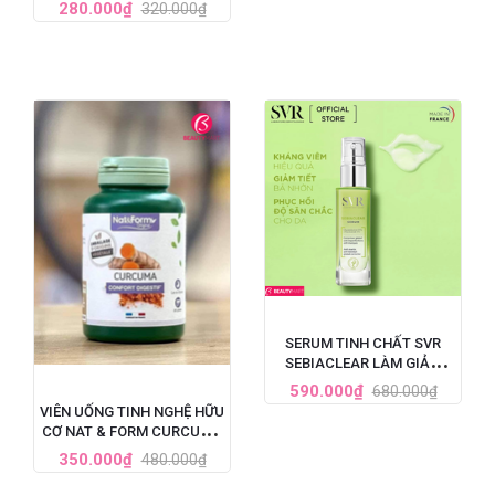
VITAMIN D3 + ZINC HỘP 60
280.000₫
320.000₫
VIÊN
SERUM TINH CHẤT SVR
SEBIACLEAR LÀM GIẢM
MỤN, MỜ NÁM, LÀM MỀM
590.000₫
680.000₫
MỊN DA 30ML
VIÊN UỐNG TINH NGHỆ HỮU
CƠ NAT & FORM CURCUMA
BIO 200 VIÊN PHÁP
350.000₫
480.000₫