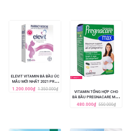
ELEVIT VITAMIN BÀ BẦU ÚC
MẪU MỚI NHẤT 2021 PRE-
CONCEPTION &
1.200.000₫
1.350.000₫
VITAMIN TỔNG HỢP CHO
PREGNANCY (100V)
BÀ BẦU PREGNACARE MAX
84 VIÊN CỦA ANH
480.000₫
550.000₫