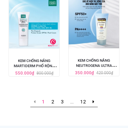
KEM CHỐNG NẮNG
KEM CHỐNG NẮNG
NEUTROGENA ULTRA
MARTIDERM PHỔ RỘNG
SHEER SPF 50 88ML
BẢO VỆ TOÀN DIỆN SPF50+
350.000₫
550.000₫
420.000₫
800.000₫
1
2
3
...
12