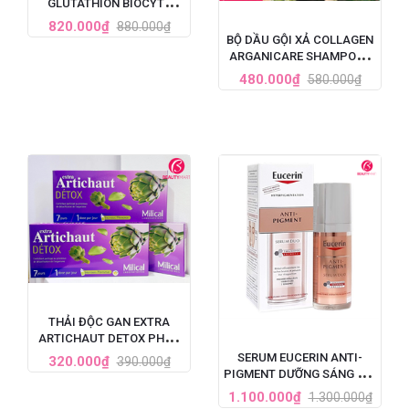
GLUTATHION BIOCYTE
PHÁP 30 VIÊN
820.000₫
880.000₫
BỘ DẦU GỘI XẢ COLLAGEN
ARGANICARE SHAMPOO -
PHÁP
480.000₫
580.000₫
THẢI ĐỘC GAN EXTRA
ARTICHAUT DETOX PHÁP
LIỆU TRÌNH 7 NGÀY
SERUM EUCERIN ANTI-
320.000₫
390.000₫
PIGMENT DƯỠNG SÁNG DA,
TRỊ NÁM TÀN NHANG 30ML
1.100.000₫
1.300.000₫