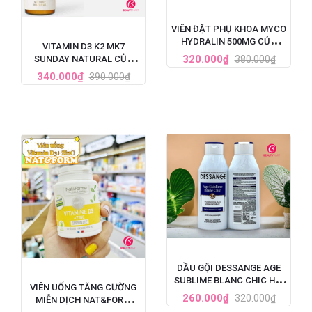
VIÊN ĐẶT PHỤ KHOA MYCO
HYDRALIN 500MG CỦA
VITAMIN D3 K2 MK7
PHÁP 1 LIỆU TRÌNH
320.000₫
380.000₫
SUNDAY NATURAL CỦA
ĐỨC TĂNG CHIỀU CAO CHO
340.000₫
390.000₫
BÉ 20ML
DẦU GỘI DESSANGE AGE
SUBLIME BLANC CHIC HỒI
VIÊN UỐNG TĂNG CƯỜNG
SINH TÓC BẠC 250ML
260.000₫
320.000₫
MIỄN DỊCH NAT&FORM