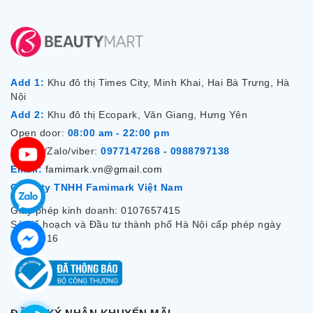
Add 1:
Khu đô thị Times City, Minh Khai, Hai Bà Trưng, Hà
Nội
Add 2:
Khu đô thị Ecopark, Văn Giang, Hưng Yên
Open door:
08:00 am - 22:00 pm
Hotline/Zalo/viber:
0977147268 - 0988797138
Email:
famimark.vn@gmail.com
Công ty TNHH Famimark Việt Nam
Giấy phép kinh doanh: 0107657415
Sở Kế hoạch và Đầu tư thành phố Hà Nội cấp phép ngày
7/12/2016