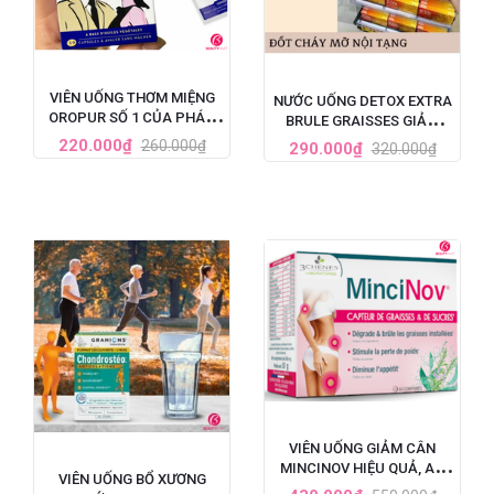
VIÊN UỐNG THƠM MIỆNG
NƯỚC UỐNG DETOX EXTRA
OROPUR SỐ 1 CỦA PHÁP,
BRULE GRAISSES GIẢM
ĐẶC TRỊ HÔI MIỆNG
CÂN VÀ GIẢM MỠ NỘI
220.000₫
260.000₫
290.000₫
320.000₫
TẠNG CỦA PHÁP - 7 ỐNG X
10ML
VIÊN UỐNG GIẢM CÂN
MINCINOV HIỆU QUẢ, AN
VIÊN UỐNG BỔ XƯƠNG
TOÀN SỐ 1 TẠI PHÁP - HỘP