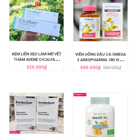
KEM LIỀN SẸO LÀM MỜ VẾT
VIÊN UỐNG DẦU CÁ OMEGA
THÂM AVENE CICALFATE
3 ARKOPHARMA 180 VIÊN
CỦA PHÁP
PHÁP
320.000₫
490.000₫
580.000₫