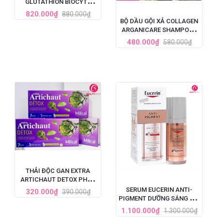
GLUTATHION BIOCYTE
PHÁP 30 VIÊN
820.000₫
880.000₫
BỘ DẦU GỘI XẢ COLLAGEN
ARGANICARE SHAMPOO -
PHÁP
480.000₫
580.000₫
THẢI ĐỘC GAN EXTRA
ARTICHAUT DETOX PHÁP
LIỆU TRÌNH 7 NGÀY
SERUM EUCERIN ANTI-
320.000₫
390.000₫
PIGMENT DƯỠNG SÁNG DA,
TRỊ NÁM TÀN NHANG 30ML
1.100.000₫
1.300.000₫