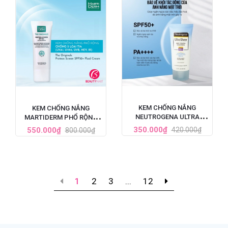
KEM CHỐNG NẮNG
KEM CHỐNG NẮNG
NEUTROGENA ULTRA
MARTIDERM PHỔ RỘNG
SHEER SPF 50 88ML
BẢO VỆ TOÀN DIỆN SPF50+
350.000₫
550.000₫
420.000₫
800.000₫
1
2
3
...
12