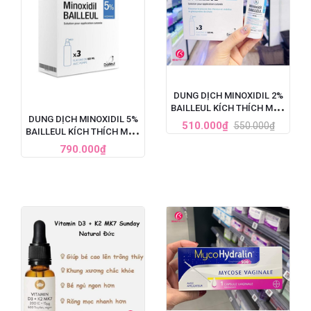
DUNG DỊCH MINOXIDIL 2%
BAILLEUL KÍCH THÍCH MỌC
DUNG DỊCH MINOXIDIL 5%
TÓC, TRỊ HÓI ĐẦU (60ML)
510.000₫
550.000₫
BAILLEUL KÍCH THÍCH MỌC
TÓC, TRỊ HÓI ĐẦU NẶNG
790.000₫
CHO NAM - SET 3 LỌ X
60ML