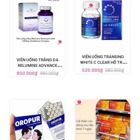
VIÊN UỐNG TRANSINO
VIÊN UỐNG TRẮNG DA
WHITE C CLEAR HỖ TRỢ
RELUMINS ADVANCE
TRẮNG DA CẢI THIỆN NÁM
520.000₫
580.000₫
WHITE GLUTATHIONE
850.000₫
980.000₫
120 VIÊN (MẪU MỚI NHẤT)
COMPLEX (1650MG X 90
VIÊN)