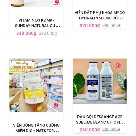
VIÊN ĐẶT PHỤ KHOA MYCO
HYDRALIN 500MG CỦA
VITAMIN D3 K2 MK7
PHÁP 1 LIỆU TRÌNH
320.000₫
380.000₫
SUNDAY NATURAL CỦA
ĐỨC TĂNG CHIỀU CAO CHO
340.000₫
390.000₫
BÉ 20ML
DẦU GỘI DESSANGE AGE
SUBLIME BLANC CHIC HỒI
VIÊN UỐNG TĂNG CƯỜNG
SINH TÓC BẠC 250ML
260.000₫
320.000₫
MIỄN DỊCH NAT&FORM