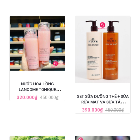
NƯỚC HOA HỒNG
LANCOME TONIQUE
CONFORT CẤP ẨM DỊU DA
SET SỮA DƯỠNG THỂ + SỮA
320.000₫
450.000₫
125ML
RỬA MẶT VÀ SỮA TẮM
NUXE REVE DE MIEL TINH
390.000₫
450.000₫
CHẤT MẬT ONG 400ML