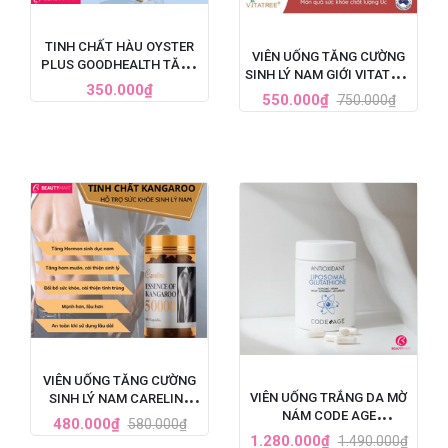
TINH CHẤT HÀU OYSTER
VIÊN UỐNG TĂNG CƯỜNG
PLUS GOODHEALTH TĂNG
SINH LÝ NAM GIỚI VITATREE
CƯỜNG SINH LÝ CHO NAM
350.000₫
ESSENCE OF KANGAROO
550.000₫
750.000₫
GIỚI, HỘP 60 VIÊN
40000 MAX - 100 VIÊN
VIÊN UỐNG TĂNG CƯỜNG
VIÊN UỐNG TRẮNG DA MỜ
SINH LÝ NAM CARELINE
NÁM CODE AGE
ESSENCE OF KANGAROO
480.000₫
580.000₫
LIPOSOMAL GLUTATHIONE
50000
1.280.000₫
1.490.000₫