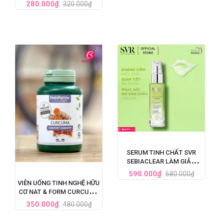
VITAMIN D3 + ZINC HỘP 60
280.000₫
320.000₫
VIÊN
SERUM TINH CHẤT SVR
SEBIACLEAR LÀM GIẢM
MỤN, MỜ NÁM, LÀM MỀM
590.000₫
680.000₫
MỊN DA 30ML
VIÊN UỐNG TINH NGHỆ HỮU
CƠ NAT & FORM CURCUMA
BIO 200 VIÊN PHÁP
350.000₫
480.000₫