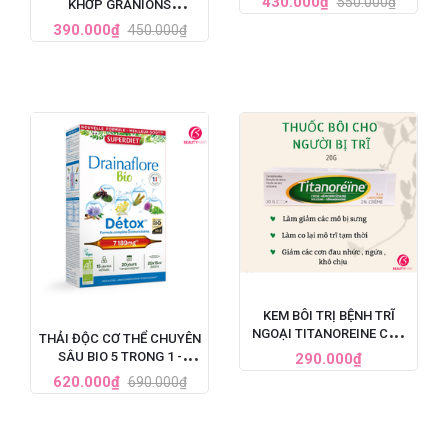
430.000₫
550.000₫
KHỚP GRANIONS
60 VIÊN
CHONDROSTEO
390.000₫
450.000₫
ARTICULATIONS CỦA
PHÁP
KEM BÔI TRỊ BỆNH TRĨ
NGOẠI TITANOREINE CỦA
THẢI ĐỘC CƠ THỂ CHUYÊN
PHÁP 20G - GIẢM ĐAU
SÂU BIO 5 TRONG 1 -
290.000₫
HIỆU QUẢ NHANH CHÓNG
SUPERDIET DRAINAFLORE
620.000₫
690.000₫
BIO DÉTOX