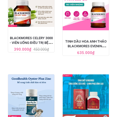
BLACKMORES CELERY 3000
TINH DẦU HOA ANH THẢO
- VIÊN UỐNG ĐIỀU TRỊ BỆNH
BLACKMORES EVENING
GOUT CỦA ÚC, HỘP 50 VIÊN
390.000₫
450.000₫
PRIMROSE OIL ÚC, HỘP 190
635.000₫
VIÊN