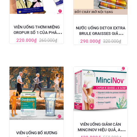
VIÊN UỐNG THƠM MIỆNG
NƯỚC UỐNG DETOX EXTRA
OROPUR SỐ 1 CỦA PHÁP,
BRULE GRAISSES GIẢM
ĐẶC TRỊ HÔI MIỆNG
CÂN VÀ GIẢM MỠ NỘI
220.000₫
260.000₫
290.000₫
320.000₫
TẠNG CỦA PHÁP - 7 ỐNG X
10ML
VIÊN UỐNG GIẢM CÂN
MINCINOV HIỆU QUẢ, AN
VIÊN UỐNG BỔ XƯƠNG
TOÀN SỐ 1 TẠI PHÁP - HỘP