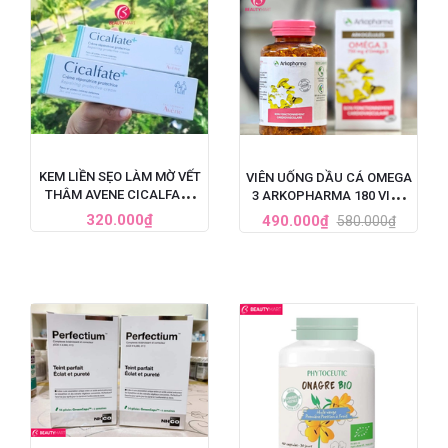
KEM LIỀN SẸO LÀM MỜ VẾT
VIÊN UỐNG DẦU CÁ OMEGA
THÂM AVENE CICALFATE
3 ARKOPHARMA 180 VIÊN
CỦA PHÁP
PHÁP
320.000₫
490.000₫
580.000₫