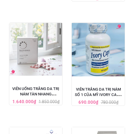
HỘP 60 VIÊN
VIÊN UỐNG TRẮNG DA TRỊ
VIÊN TRẮNG DA TRỊ NÁM
NÁM TÀN NHANG
SỐ 1 CỦA MỸ IVORY CAPS
TRANSINO WHITENING HỘP
GLUTATHIONE (1500MG X
1.640.000₫
1.850.000₫
690.000₫
780.000₫
240 VIÊN
60 VIÊN)