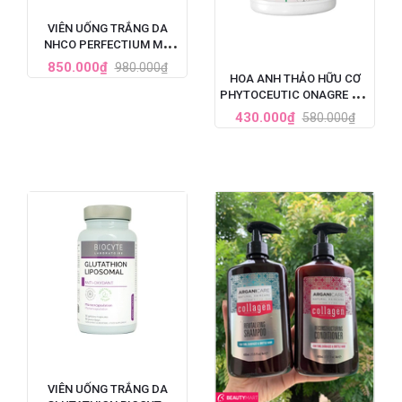
VIÊN UỐNG TRẮNG DA
NHCO PERFECTIUM MỜ
THÂM, GIẢM TÀN NHANG
850.000₫
980.000₫
PHÁP HỘP 56 VIÊN
HOA ANH THẢO HỮU CƠ
PHYTOCEUTIC ONAGRE BIO
90 VIÊN CỦA PHÁP
430.000₫
580.000₫
VIÊN UỐNG TRẮNG DA