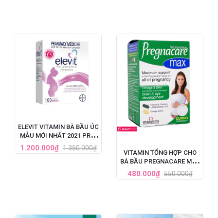
ELEVIT VITAMIN BÀ BẦU ÚC
MẪU MỚI NHẤT 2021 PRE-
CONCEPTION &
1.200.000₫
1.350.000₫
VITAMIN TỔNG HỢP CHO
PREGNANCY (100V)
BÀ BẦU PREGNACARE MAX
84 VIÊN CỦA ANH
480.000₫
550.000₫