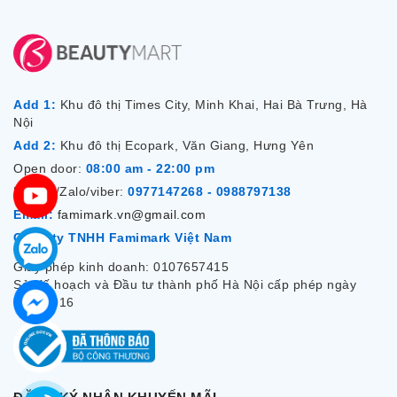
Add 1:
Khu đô thị Times City, Minh Khai, Hai Bà Trưng, Hà
Nội
Add 2:
Khu đô thị Ecopark, Văn Giang, Hưng Yên
Open door:
08:00 am - 22:00 pm
Hotline/Zalo/viber:
0977147268 - 0988797138
Email:
famimark.vn@gmail.com
Công ty TNHH Famimark Việt Nam
Giấy phép kinh doanh: 0107657415
Sở Kế hoạch và Đầu tư thành phố Hà Nội cấp phép ngày
7/12/2016