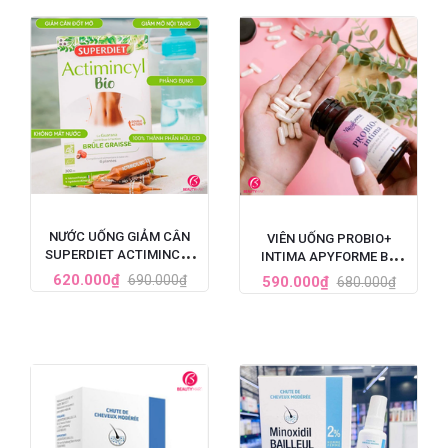
NƯỚC UỐNG GIẢM CÂN
VIÊN UỐNG PROBIO+
SUPERDIET ACTIMINCYL
INTIMA APYFORME BỔ
BIO ĐỐT MỠ ĐA TẦNG CỦA
SUNG LỢI KHUẨN VÙNG KÍN
620.000₫
690.000₫
590.000₫
680.000₫
PHÁP
60 VIÊN CỦA PHÁP