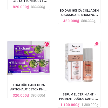
GLUTATHION BIOCYTE
PHÁP 30 VIÊN
820.000₫
880.000₫
BỘ DẦU GỘI XẢ COLLAGEN
ARGANICARE SHAMPOO -
PHÁP
480.000₫
580.000₫
THẢI ĐỘC GAN EXTRA
ARTICHAUT DETOX PHÁP
LIỆU TRÌNH 7 NGÀY
SERUM EUCERIN ANTI-
320.000₫
390.000₫
PIGMENT DƯỠNG SÁNG DA,
TRỊ NÁM TÀN NHANG 30ML
1.100.000₫
1.300.000₫