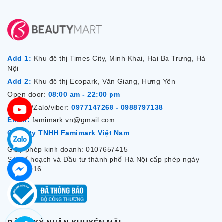
Add 1:
Khu đô thị Times City, Minh Khai, Hai Bà Trưng, Hà
Nội
Add 2:
Khu đô thị Ecopark, Văn Giang, Hưng Yên
Open door:
08:00 am - 22:00 pm
Hotline/Zalo/viber:
0977147268 - 0988797138
Email:
famimark.vn@gmail.com
Công ty TNHH Famimark Việt Nam
Giấy phép kinh doanh: 0107657415
Sở Kế hoạch và Đầu tư thành phố Hà Nội cấp phép ngày
7/12/2016