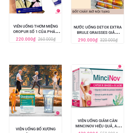
VIÊN UỐNG THƠM MIỆNG
NƯỚC UỐNG DETOX EXTRA
OROPUR SỐ 1 CỦA PHÁP,
BRULE GRAISSES GIẢM
ĐẶC TRỊ HÔI MIỆNG
CÂN VÀ GIẢM MỠ NỘI
220.000₫
260.000₫
290.000₫
320.000₫
TẠNG CỦA PHÁP - 7 ỐNG X
10ML
VIÊN UỐNG GIẢM CÂN
MINCINOV HIỆU QUẢ, AN
VIÊN UỐNG BỔ XƯƠNG
TOÀN SỐ 1 TẠI PHÁP - HỘP