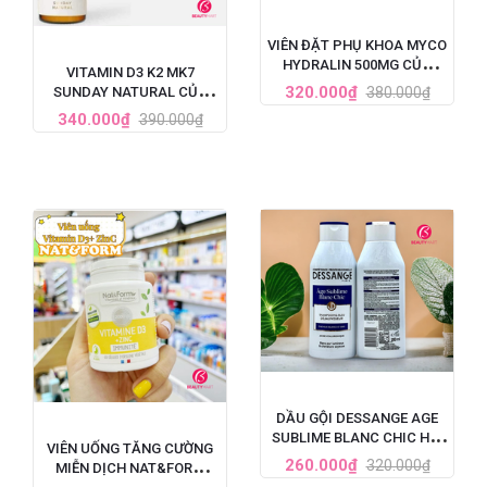
VIÊN ĐẶT PHỤ KHOA MYCO
HYDRALIN 500MG CỦA
VITAMIN D3 K2 MK7
PHÁP 1 LIỆU TRÌNH
320.000₫
380.000₫
SUNDAY NATURAL CỦA
ĐỨC TĂNG CHIỀU CAO CHO
340.000₫
390.000₫
BÉ 20ML
DẦU GỘI DESSANGE AGE
SUBLIME BLANC CHIC HỒI
VIÊN UỐNG TĂNG CƯỜNG
SINH TÓC BẠC 250ML
260.000₫
320.000₫
MIỄN DỊCH NAT&FORM