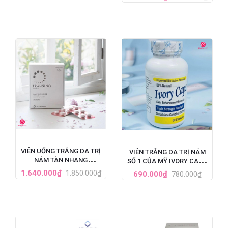
HỘP 60 VIÊN
VIÊN UỐNG TRẮNG DA TRỊ
VIÊN TRẮNG DA TRỊ NÁM
NÁM TÀN NHANG
SỐ 1 CỦA MỸ IVORY CAPS
TRANSINO WHITENING HỘP
GLUTATHIONE (1500MG X
1.640.000₫
1.850.000₫
690.000₫
780.000₫
240 VIÊN
60 VIÊN)