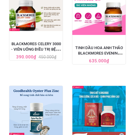
BLACKMORES CELERY 3000
TINH DẦU HOA ANH THẢO
- VIÊN UỐNG ĐIỀU TRỊ BỆNH
BLACKMORES EVENING
GOUT CỦA ÚC, HỘP 50 VIÊN
390.000₫
450.000₫
PRIMROSE OIL ÚC, HỘP 190
635.000₫
VIÊN