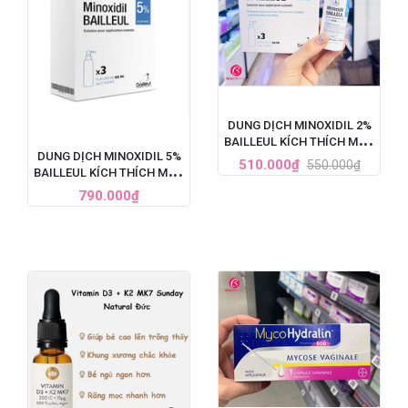
DUNG DỊCH MINOXIDIL 2%
BAILLEUL KÍCH THÍCH MỌC
DUNG DỊCH MINOXIDIL 5%
TÓC, TRỊ HÓI ĐẦU (60ML)
510.000₫
550.000₫
BAILLEUL KÍCH THÍCH MỌC
TÓC, TRỊ HÓI ĐẦU NẶNG
790.000₫
CHO NAM - SET 3 LỌ X
60ML