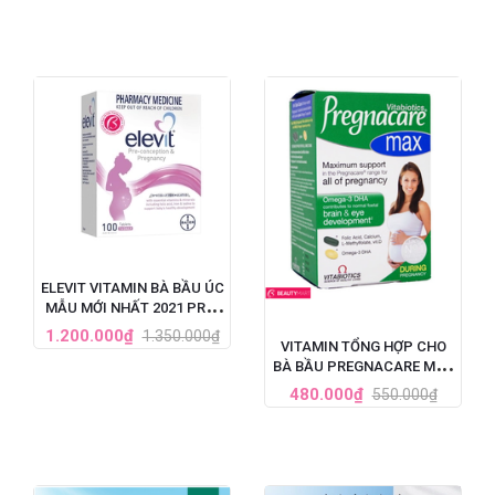
ELEVIT VITAMIN BÀ BẦU ÚC
MẪU MỚI NHẤT 2021 PRE-
CONCEPTION &
1.200.000₫
1.350.000₫
VITAMIN TỔNG HỢP CHO
PREGNANCY (100V)
BÀ BẦU PREGNACARE MAX
84 VIÊN CỦA ANH
480.000₫
550.000₫