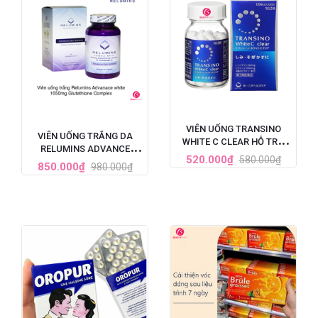
VIÊN UỐNG TRANSINO
VIÊN UỐNG TRẮNG DA
WHITE C CLEAR HỖ TRỢ
RELUMINS ADVANCE
TRẮNG DA CẢI THIỆN NÁM
520.000₫
580.000₫
WHITE GLUTATHIONE
850.000₫
980.000₫
120 VIÊN (MẪU MỚI NHẤT)
COMPLEX (1650MG X 90
VIÊN)