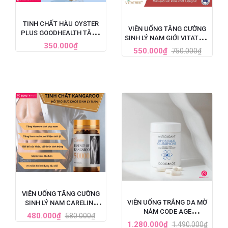
TINH CHẤT HÀU OYSTER
VIÊN UỐNG TĂNG CƯỜNG
PLUS GOODHEALTH TĂNG
SINH LÝ NAM GIỚI VITATREE
CƯỜNG SINH LÝ CHO NAM
350.000₫
ESSENCE OF KANGAROO
550.000₫
750.000₫
GIỚI, HỘP 60 VIÊN
40000 MAX - 100 VIÊN
VIÊN UỐNG TĂNG CƯỜNG
VIÊN UỐNG TRẮNG DA MỜ
SINH LÝ NAM CARELINE
NÁM CODE AGE
ESSENCE OF KANGAROO
480.000₫
580.000₫
LIPOSOMAL GLUTATHIONE
50000
1.280.000₫
1.490.000₫