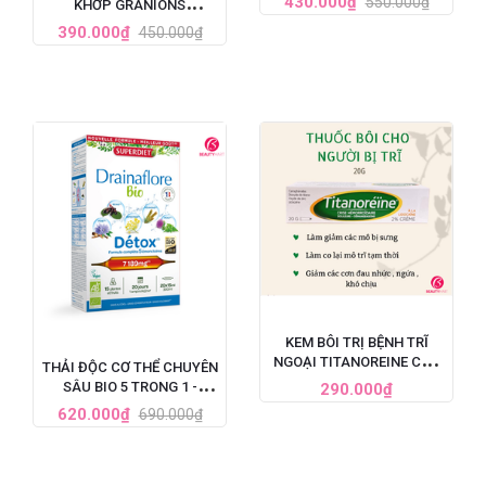
430.000₫
550.000₫
KHỚP GRANIONS
60 VIÊN
CHONDROSTEO
390.000₫
450.000₫
ARTICULATIONS CỦA
PHÁP
KEM BÔI TRỊ BỆNH TRĨ
NGOẠI TITANOREINE CỦA
THẢI ĐỘC CƠ THỂ CHUYÊN
PHÁP 20G - GIẢM ĐAU
SÂU BIO 5 TRONG 1 -
290.000₫
HIỆU QUẢ NHANH CHÓNG
SUPERDIET DRAINAFLORE
620.000₫
690.000₫
BIO DÉTOX