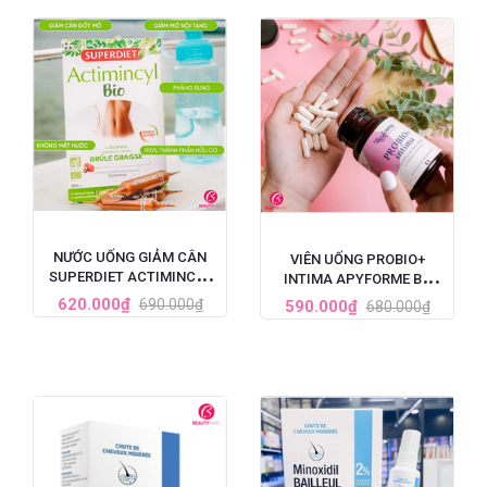
NƯỚC UỐNG GIẢM CÂN
VIÊN UỐNG PROBIO+
SUPERDIET ACTIMINCYL
INTIMA APYFORME BỔ
BIO ĐỐT MỠ ĐA TẦNG CỦA
SUNG LỢI KHUẨN VÙNG KÍN
620.000₫
690.000₫
590.000₫
680.000₫
PHÁP
60 VIÊN CỦA PHÁP