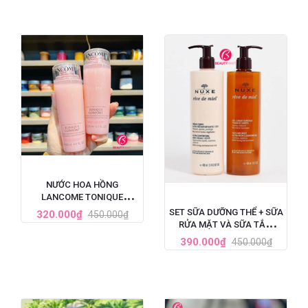
NƯỚC HOA HỒNG
LANCOME TONIQUE
CONFORT CẤP ẨM DỊU DA
SET SỮA DƯỠNG THỂ + SỮA
320.000₫
450.000₫
125ML
RỬA MẶT VÀ SỮA TẮM
NUXE REVE DE MIEL TINH
390.000₫
450.000₫
CHẤT MẬT ONG 400ML