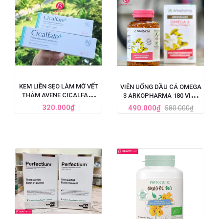
KEM LIỀN SẸO LÀM MỜ VẾT
VIÊN UỐNG DẦU CÁ OMEGA
THÂM AVENE CICALFATE
3 ARKOPHARMA 180 VIÊN
CỦA PHÁP
PHÁP
320.000₫
490.000₫
580.000₫