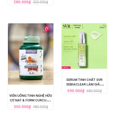
VITAMIN D3 + ZINC HỘP 60
280.000₫
320.000₫
VIÊN
SERUM TINH CHẤT SVR
SEBIACLEAR LÀM GIẢM
MỤN, MỜ NÁM, LÀM MỀM
590.000₫
680.000₫
MỊN DA 30ML
VIÊN UỐNG TINH NGHỆ HỮU
CƠ NAT & FORM CURCUMA
BIO 200 VIÊN PHÁP
350.000₫
480.000₫