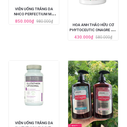
VIÊN UỐNG TRẮNG DA
NHCO PERFECTIUM MỜ
THÂM, GIẢM TÀN NHANG
850.000₫
980.000₫
PHÁP HỘP 56 VIÊN
HOA ANH THẢO HỮU CƠ
PHYTOCEUTIC ONAGRE BIO
90 VIÊN CỦA PHÁP
430.000₫
580.000₫
VIÊN UỐNG TRẮNG DA