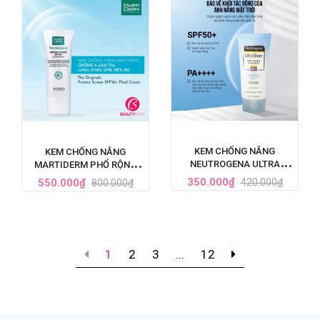
KEM CHỐNG NẮNG
KEM CHỐNG NẮNG
NEUTROGENA ULTRA
MARTIDERM PHỔ RỘNG
SHEER SPF 50 88ML
BẢO VỆ TOÀN DIỆN SPF50+
350.000₫
550.000₫
420.000₫
800.000₫
1
2
3
...
12