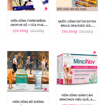
VIÊN UỐNG THƠM MIỆNG
NƯỚC UỐNG DETOX EXTRA
OROPUR SỐ 1 CỦA PHÁP,
BRULE GRAISSES GIẢM
ĐẶC TRỊ HÔI MIỆNG
CÂN VÀ GIẢM MỠ NỘI
220.000₫
260.000₫
290.000₫
320.000₫
TẠNG CỦA PHÁP - 7 ỐNG X
10ML
VIÊN UỐNG GIẢM CÂN
MINCINOV HIỆU QUẢ, AN
VIÊN UỐNG BỔ XƯƠNG
TOÀN SỐ 1 TẠI PHÁP - HỘP