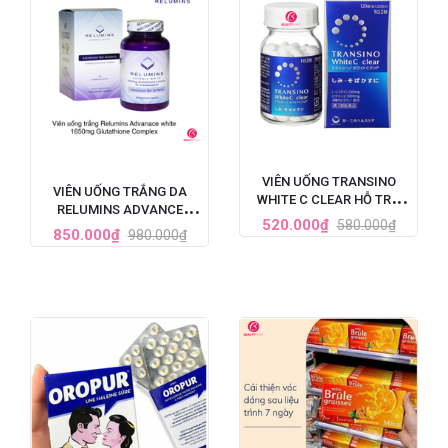
VIÊN UỐNG TRANSINO
VIÊN UỐNG TRẮNG DA
WHITE C CLEAR HỖ TRỢ
RELUMINS ADVANCE
TRẮNG DA CẢI THIỆN NÁM
520.000₫
580.000₫
WHITE GLUTATHIONE
850.000₫
980.000₫
120 VIÊN (MẪU MỚI NHẤT)
COMPLEX (1650MG X 90
VIÊN)