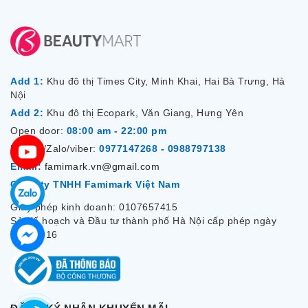
Add 1:
Khu đô thị Times City, Minh Khai, Hai Bà Trưng, Hà
Nội
Add 2:
Khu đô thị Ecopark, Văn Giang, Hưng Yên
Open door:
08:00 am - 22:00 pm
Hotline/Zalo/viber:
0977147268 - 0988797138
Email:
famimark.vn@gmail.com
Công ty TNHH Famimark Việt Nam
Giấy phép kinh doanh: 0107657415
Sở Kế hoạch và Đầu tư thành phố Hà Nội cấp phép ngày
7/12/2016