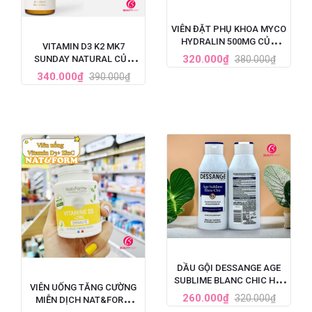
VIÊN ĐẶT PHỤ KHOA MYCO
HYDRALIN 500MG CỦA
VITAMIN D3 K2 MK7
PHÁP 1 LIỆU TRÌNH
320.000₫
380.000₫
SUNDAY NATURAL CỦA
ĐỨC TĂNG CHIỀU CAO CHO
340.000₫
390.000₫
BÉ 20ML
DẦU GỘI DESSANGE AGE
SUBLIME BLANC CHIC HỒI
VIÊN UỐNG TĂNG CƯỜNG
SINH TÓC BẠC 250ML
260.000₫
320.000₫
MIỄN DỊCH NAT&FORM