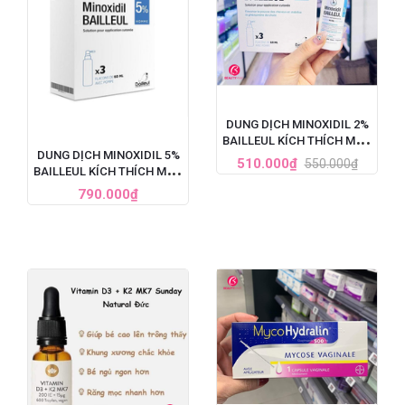
DUNG DỊCH MINOXIDIL 2%
BAILLEUL KÍCH THÍCH MỌC
DUNG DỊCH MINOXIDIL 5%
TÓC, TRỊ HÓI ĐẦU (60ML)
510.000₫
550.000₫
BAILLEUL KÍCH THÍCH MỌC
TÓC, TRỊ HÓI ĐẦU NẶNG
790.000₫
CHO NAM - SET 3 LỌ X
60ML