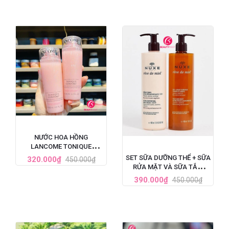
NƯỚC HOA HỒNG
LANCOME TONIQUE
CONFORT CẤP ẨM DỊU DA
SET SỮA DƯỠNG THỂ + SỮA
320.000₫
450.000₫
125ML
RỬA MẶT VÀ SỮA TẮM
NUXE REVE DE MIEL TINH
390.000₫
450.000₫
CHẤT MẬT ONG 400ML