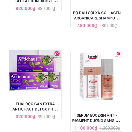
GLUTATHION BIOCYTE
PHÁP 30 VIÊN
820.000₫
880.000₫
BỘ DẦU GỘI XẢ COLLAGEN
ARGANICARE SHAMPOO -
PHÁP
480.000₫
580.000₫
THẢI ĐỘC GAN EXTRA
ARTICHAUT DETOX PHÁP
LIỆU TRÌNH 7 NGÀY
SERUM EUCERIN ANTI-
320.000₫
390.000₫
PIGMENT DƯỠNG SÁNG DA,
TRỊ NÁM TÀN NHANG 30ML
1.100.000₫
1.300.000₫