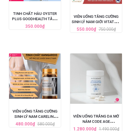
TINH CHẤT HÀU OYSTER
VIÊN UỐNG TĂNG CƯỜNG
PLUS GOODHEALTH TĂNG
SINH LÝ NAM GIỚI VITATREE
CƯỜNG SINH LÝ CHO NAM
350.000₫
ESSENCE OF KANGAROO
550.000₫
750.000₫
GIỚI, HỘP 60 VIÊN
40000 MAX - 100 VIÊN
VIÊN UỐNG TĂNG CƯỜNG
VIÊN UỐNG TRẮNG DA MỜ
SINH LÝ NAM CARELINE
NÁM CODE AGE
ESSENCE OF KANGAROO
480.000₫
580.000₫
LIPOSOMAL GLUTATHIONE
50000
1.280.000₫
1.490.000₫