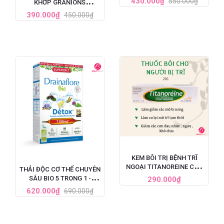
430.000₫
550.000₫
KHỚP GRANIONS
60 VIÊN
CHONDROSTEO
390.000₫
450.000₫
ARTICULATIONS CỦA
PHÁP
KEM BÔI TRỊ BỆNH TRĨ
NGOẠI TITANOREINE CỦA
THẢI ĐỘC CƠ THỂ CHUYÊN
PHÁP 20G - GIẢM ĐAU
SÂU BIO 5 TRONG 1 -
290.000₫
HIỆU QUẢ NHANH CHÓNG
SUPERDIET DRAINAFLORE
620.000₫
690.000₫
BIO DÉTOX