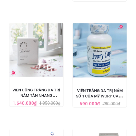
HỘP 60 VIÊN
VIÊN UỐNG TRẮNG DA TRỊ
VIÊN TRẮNG DA TRỊ NÁM
NÁM TÀN NHANG
SỐ 1 CỦA MỸ IVORY CAPS
TRANSINO WHITENING HỘP
GLUTATHIONE (1500MG X
1.640.000₫
1.850.000₫
690.000₫
780.000₫
240 VIÊN
60 VIÊN)