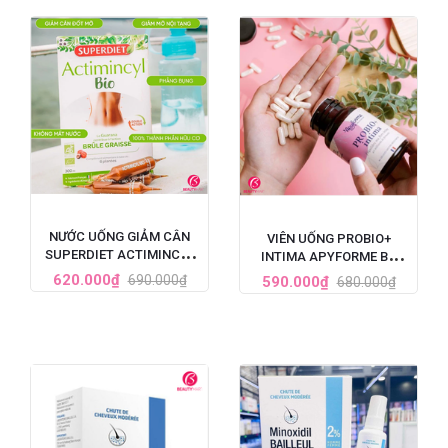
NƯỚC UỐNG GIẢM CÂN
VIÊN UỐNG PROBIO+
SUPERDIET ACTIMINCYL
INTIMA APYFORME BỔ
BIO ĐỐT MỠ ĐA TẦNG CỦA
SUNG LỢI KHUẨN VÙNG KÍN
620.000₫
690.000₫
590.000₫
680.000₫
PHÁP
60 VIÊN CỦA PHÁP