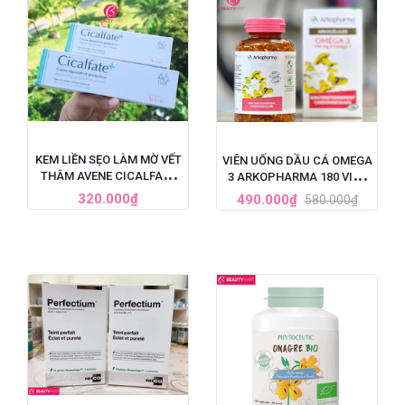
KEM LIỀN SẸO LÀM MỜ VẾT
VIÊN UỐNG DẦU CÁ OMEGA
THÂM AVENE CICALFATE
3 ARKOPHARMA 180 VIÊN
CỦA PHÁP
PHÁP
320.000₫
490.000₫
580.000₫