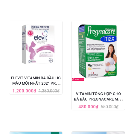
ELEVIT VITAMIN BÀ BẦU ÚC
MẪU MỚI NHẤT 2021 PRE-
CONCEPTION &
1.200.000₫
1.350.000₫
VITAMIN TỔNG HỢP CHO
PREGNANCY (100V)
BÀ BẦU PREGNACARE MAX
84 VIÊN CỦA ANH
480.000₫
550.000₫