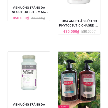
VIÊN UỐNG TRẮNG DA
NHCO PERFECTIUM MỜ
THÂM, GIẢM TÀN NHANG
850.000₫
980.000₫
PHÁP HỘP 56 VIÊN
HOA ANH THẢO HỮU CƠ
PHYTOCEUTIC ONAGRE BIO
90 VIÊN CỦA PHÁP
430.000₫
580.000₫
VIÊN UỐNG TRẮNG DA