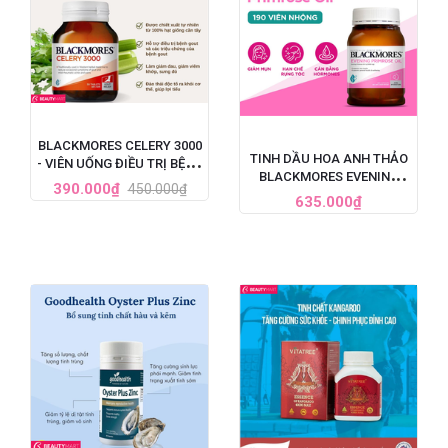
BLACKMORES CELERY 3000
TINH DẦU HOA ANH THẢO
- VIÊN UỐNG ĐIỀU TRỊ BỆNH
BLACKMORES EVENING
GOUT CỦA ÚC, HỘP 50 VIÊN
390.000₫
450.000₫
PRIMROSE OIL ÚC, HỘP 190
635.000₫
VIÊN