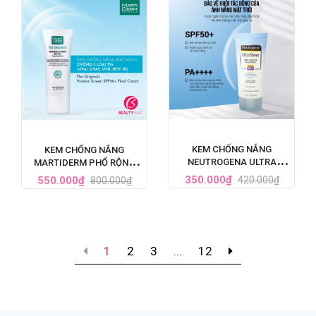
KEM CHỐNG NẮNG
KEM CHỐNG NẮNG
NEUTROGENA ULTRA
MARTIDERM PHỔ RỘNG
SHEER SPF 50 88ML
BẢO VỆ TOÀN DIỆN SPF50+
350.000₫
550.000₫
420.000₫
800.000₫
1
2
3
...
12