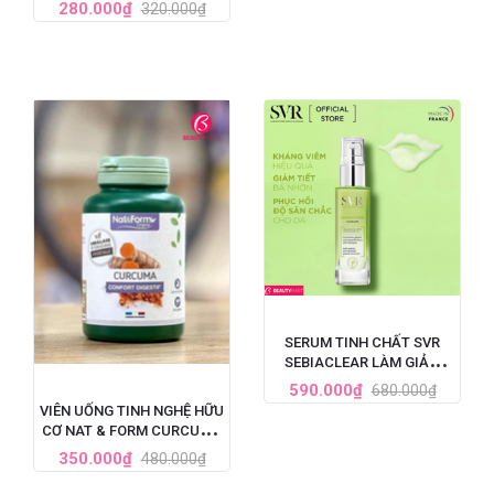
VITAMIN D3 + ZINC HỘP 60
280.000₫
320.000₫
VIÊN
SERUM TINH CHẤT SVR
SEBIACLEAR LÀM GIẢM
MỤN, MỜ NÁM, LÀM MỀM
590.000₫
680.000₫
MỊN DA 30ML
VIÊN UỐNG TINH NGHỆ HỮU
CƠ NAT & FORM CURCUMA
BIO 200 VIÊN PHÁP
350.000₫
480.000₫