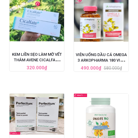
KEM LIỀN SẸO LÀM MỜ VẾT
VIÊN UỐNG DẦU CÁ OMEGA
THÂM AVENE CICALFATE
3 ARKOPHARMA 180 VIÊN
CỦA PHÁP
PHÁP
320.000₫
490.000₫
580.000₫