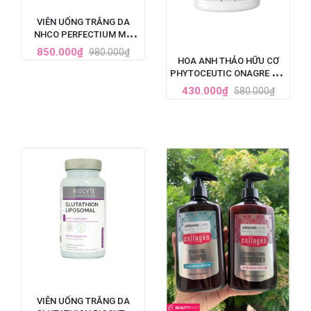
VIÊN UỐNG TRẮNG DA
NHCO PERFECTIUM MỜ
THÂM, GIẢM TÀN NHANG
850.000₫
980.000₫
PHÁP HỘP 56 VIÊN
HOA ANH THẢO HỮU CƠ
PHYTOCEUTIC ONAGRE BIO
90 VIÊN CỦA PHÁP
430.000₫
580.000₫
VIÊN UỐNG TRẮNG DA