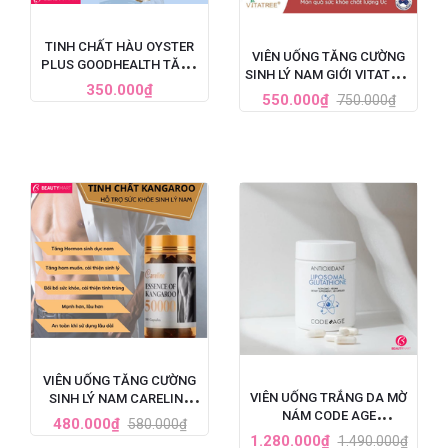
TINH CHẤT HÀU OYSTER
VIÊN UỐNG TĂNG CƯỜNG
PLUS GOODHEALTH TĂNG
SINH LÝ NAM GIỚI VITATREE
CƯỜNG SINH LÝ CHO NAM
350.000₫
ESSENCE OF KANGAROO
550.000₫
750.000₫
GIỚI, HỘP 60 VIÊN
40000 MAX - 100 VIÊN
VIÊN UỐNG TĂNG CƯỜNG
VIÊN UỐNG TRẮNG DA MỜ
SINH LÝ NAM CARELINE
NÁM CODE AGE
ESSENCE OF KANGAROO
480.000₫
580.000₫
LIPOSOMAL GLUTATHIONE
50000
1.280.000₫
1.490.000₫