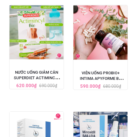
NƯỚC UỐNG GIẢM CÂN
VIÊN UỐNG PROBIO+
SUPERDIET ACTIMINCYL
INTIMA APYFORME BỔ
BIO ĐỐT MỠ ĐA TẦNG CỦA
SUNG LỢI KHUẨN VÙNG KÍN
620.000₫
690.000₫
590.000₫
680.000₫
PHÁP
60 VIÊN CỦA PHÁP