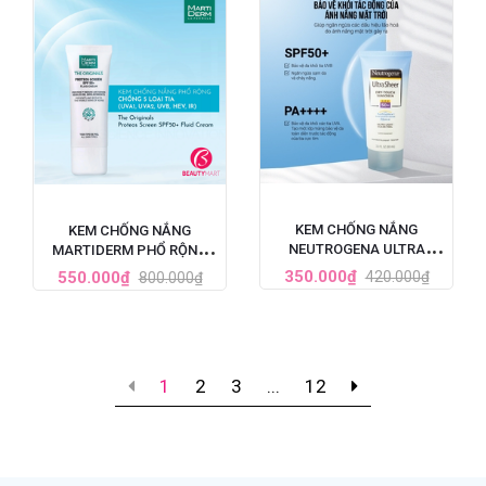
KEM CHỐNG NẮNG
KEM CHỐNG NẮNG
NEUTROGENA ULTRA
MARTIDERM PHỔ RỘNG
SHEER SPF 50 88ML
BẢO VỆ TOÀN DIỆN SPF50+
350.000₫
550.000₫
420.000₫
800.000₫
1
2
3
...
12