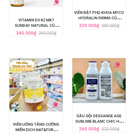
VIÊN ĐẶT PHỤ KHOA MYCO
HYDRALIN 500MG CỦA
VITAMIN D3 K2 MK7
PHÁP 1 LIỆU TRÌNH
320.000₫
380.000₫
SUNDAY NATURAL CỦA
ĐỨC TĂNG CHIỀU CAO CHO
340.000₫
390.000₫
BÉ 20ML
DẦU GỘI DESSANGE AGE
SUBLIME BLANC CHIC HỒI
VIÊN UỐNG TĂNG CƯỜNG
SINH TÓC BẠC 250ML
260.000₫
320.000₫
MIỄN DỊCH NAT&FORM