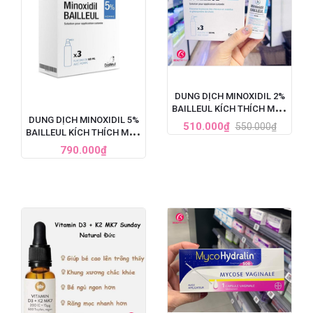
DUNG DỊCH MINOXIDIL 2%
BAILLEUL KÍCH THÍCH MỌC
DUNG DỊCH MINOXIDIL 5%
TÓC, TRỊ HÓI ĐẦU (60ML)
510.000₫
550.000₫
BAILLEUL KÍCH THÍCH MỌC
TÓC, TRỊ HÓI ĐẦU NẶNG
790.000₫
CHO NAM - SET 3 LỌ X
60ML