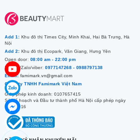
Add 1:
Khu đô thị Times City, Minh Khai, Hai Bà Trưng, Hà
Nội
Add 2:
Khu đô thị Ecopark, Văn Giang, Hưng Yên
Open door:
08:00 am - 22:00 pm
Hotline/Zalo/viber:
0977147268 - 0988797138
Email:
famimark.vn@gmail.com
Công ty TNHH Famimark Việt Nam
Giấy phép kinh doanh: 0107657415
Sở Kế hoạch và Đầu tư thành phố Hà Nội cấp phép ngày
7/12/2016