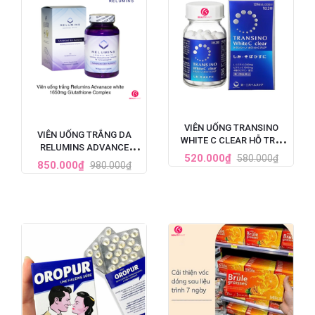
VIÊN UỐNG TRANSINO
VIÊN UỐNG TRẮNG DA
WHITE C CLEAR HỖ TRỢ
RELUMINS ADVANCE
TRẮNG DA CẢI THIỆN NÁM
520.000₫
580.000₫
WHITE GLUTATHIONE
850.000₫
980.000₫
120 VIÊN (MẪU MỚI NHẤT)
COMPLEX (1650MG X 90
VIÊN)