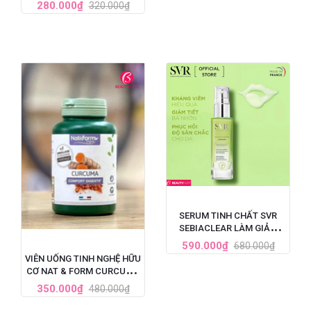
VITAMIN D3 + ZINC HỘP 60
280.000₫
320.000₫
VIÊN
SERUM TINH CHẤT SVR
SEBIACLEAR LÀM GIẢM
MỤN, MỜ NÁM, LÀM MỀM
590.000₫
680.000₫
MỊN DA 30ML
VIÊN UỐNG TINH NGHỆ HỮU
CƠ NAT & FORM CURCUMA
BIO 200 VIÊN PHÁP
350.000₫
480.000₫