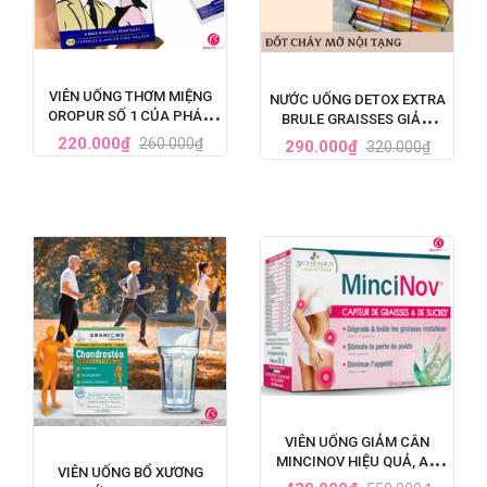
VIÊN UỐNG THƠM MIỆNG
NƯỚC UỐNG DETOX EXTRA
OROPUR SỐ 1 CỦA PHÁP,
BRULE GRAISSES GIẢM
ĐẶC TRỊ HÔI MIỆNG
CÂN VÀ GIẢM MỠ NỘI
220.000₫
260.000₫
290.000₫
320.000₫
TẠNG CỦA PHÁP - 7 ỐNG X
10ML
VIÊN UỐNG GIẢM CÂN
MINCINOV HIỆU QUẢ, AN
VIÊN UỐNG BỔ XƯƠNG
TOÀN SỐ 1 TẠI PHÁP - HỘP