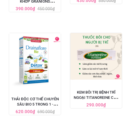
430.000₫
550.000₫
KHỚP GRANIONS
60 VIÊN
CHONDROSTEO
390.000₫
450.000₫
ARTICULATIONS CỦA
PHÁP
KEM BÔI TRỊ BỆNH TRĨ
NGOẠI TITANOREINE CỦA
THẢI ĐỘC CƠ THỂ CHUYÊN
PHÁP 20G - GIẢM ĐAU
SÂU BIO 5 TRONG 1 -
290.000₫
HIỆU QUẢ NHANH CHÓNG
SUPERDIET DRAINAFLORE
620.000₫
690.000₫
BIO DÉTOX