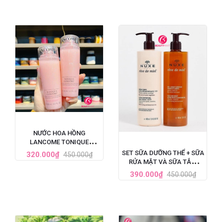
NƯỚC HOA HỒNG
LANCOME TONIQUE
CONFORT CẤP ẨM DỊU DA
SET SỮA DƯỠNG THỂ + SỮA
320.000₫
450.000₫
125ML
RỬA MẶT VÀ SỮA TẮM
NUXE REVE DE MIEL TINH
390.000₫
450.000₫
CHẤT MẬT ONG 400ML