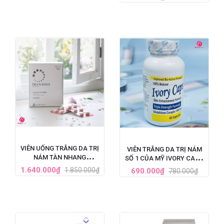
HỘP 60 VIÊN
VIÊN UỐNG TRẮNG DA TRỊ
VIÊN TRẮNG DA TRỊ NÁM
NÁM TÀN NHANG
SỐ 1 CỦA MỸ IVORY CAPS
TRANSINO WHITENING HỘP
GLUTATHIONE (1500MG X
1.640.000₫
1.850.000₫
690.000₫
780.000₫
240 VIÊN
60 VIÊN)