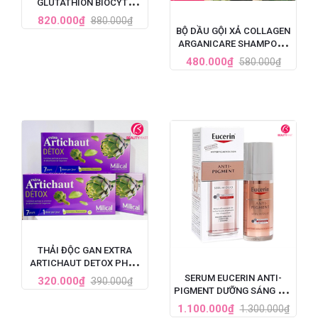
GLUTATHION BIOCYTE
PHÁP 30 VIÊN
820.000₫
880.000₫
BỘ DẦU GỘI XẢ COLLAGEN
ARGANICARE SHAMPOO -
PHÁP
480.000₫
580.000₫
THẢI ĐỘC GAN EXTRA
ARTICHAUT DETOX PHÁP
LIỆU TRÌNH 7 NGÀY
SERUM EUCERIN ANTI-
320.000₫
390.000₫
PIGMENT DƯỠNG SÁNG DA,
TRỊ NÁM TÀN NHANG 30ML
1.100.000₫
1.300.000₫