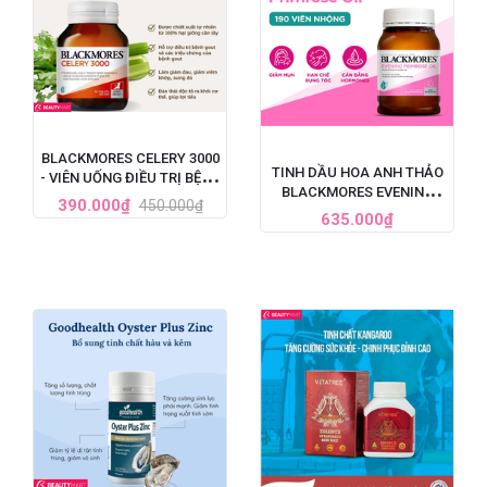
BLACKMORES CELERY 3000
TINH DẦU HOA ANH THẢO
- VIÊN UỐNG ĐIỀU TRỊ BỆNH
BLACKMORES EVENING
GOUT CỦA ÚC, HỘP 50 VIÊN
390.000₫
450.000₫
PRIMROSE OIL ÚC, HỘP 190
635.000₫
VIÊN