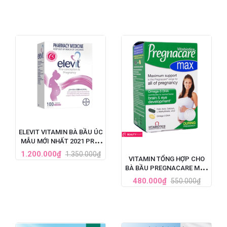
ELEVIT VITAMIN BÀ BẦU ÚC
MẪU MỚI NHẤT 2021 PRE-
CONCEPTION &
1.200.000₫
1.350.000₫
VITAMIN TỔNG HỢP CHO
PREGNANCY (100V)
BÀ BẦU PREGNACARE MAX
84 VIÊN CỦA ANH
480.000₫
550.000₫