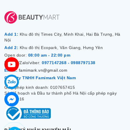
Add 1:
Khu đô thị Times City, Minh Khai, Hai Bà Trưng, Hà
Nội
Add 2:
Khu đô thị Ecopark, Văn Giang, Hưng Yên
Open door:
08:00 am - 22:00 pm
Hotline/Zalo/viber:
0977147268 - 0988797138
Email:
famimark.vn@gmail.com
Công ty TNHH Famimark Việt Nam
Giấy phép kinh doanh: 0107657415
Sở Kế hoạch và Đầu tư thành phố Hà Nội cấp phép ngày
7/12/2016