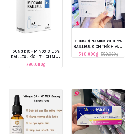
DUNG DỊCH MINOXIDIL 2%
BAILLEUL KÍCH THÍCH MỌC
DUNG DỊCH MINOXIDIL 5%
TÓC, TRỊ HÓI ĐẦU (60ML)
510.000₫
550.000₫
BAILLEUL KÍCH THÍCH MỌC
TÓC, TRỊ HÓI ĐẦU NẶNG
790.000₫
CHO NAM - SET 3 LỌ X
60ML