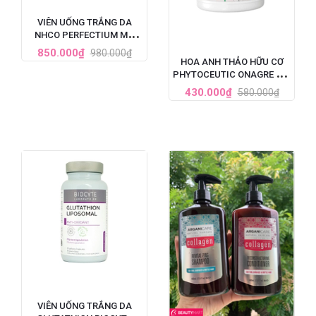
VIÊN UỐNG TRẮNG DA
NHCO PERFECTIUM MỜ
THÂM, GIẢM TÀN NHANG
850.000₫
980.000₫
PHÁP HỘP 56 VIÊN
HOA ANH THẢO HỮU CƠ
PHYTOCEUTIC ONAGRE BIO
90 VIÊN CỦA PHÁP
430.000₫
580.000₫
VIÊN UỐNG TRẮNG DA