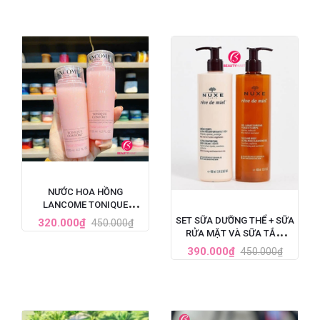
NƯỚC HOA HỒNG
LANCOME TONIQUE
CONFORT CẤP ẨM DỊU DA
SET SỮA DƯỠNG THỂ + SỮA
320.000₫
450.000₫
125ML
RỬA MẶT VÀ SỮA TẮM
NUXE REVE DE MIEL TINH
390.000₫
450.000₫
CHẤT MẬT ONG 400ML