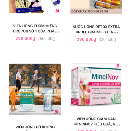
VIÊN UỐNG THƠM MIỆNG
NƯỚC UỐNG DETOX EXTRA
OROPUR SỐ 1 CỦA PHÁP,
BRULE GRAISSES GIẢM
ĐẶC TRỊ HÔI MIỆNG
CÂN VÀ GIẢM MỠ NỘI
220.000₫
260.000₫
290.000₫
320.000₫
TẠNG CỦA PHÁP - 7 ỐNG X
10ML
VIÊN UỐNG GIẢM CÂN
MINCINOV HIỆU QUẢ, AN
VIÊN UỐNG BỔ XƯƠNG
TOÀN SỐ 1 TẠI PHÁP - HỘP