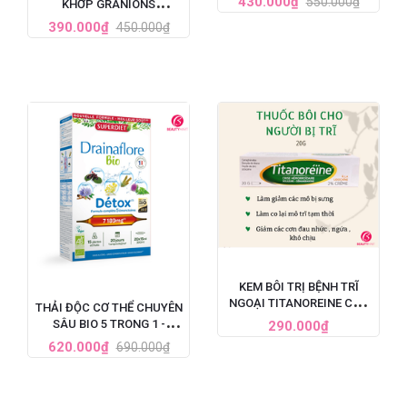
430.000₫
550.000₫
KHỚP GRANIONS
60 VIÊN
CHONDROSTEO
390.000₫
450.000₫
ARTICULATIONS CỦA
PHÁP
KEM BÔI TRỊ BỆNH TRĨ
NGOẠI TITANOREINE CỦA
THẢI ĐỘC CƠ THỂ CHUYÊN
PHÁP 20G - GIẢM ĐAU
SÂU BIO 5 TRONG 1 -
290.000₫
HIỆU QUẢ NHANH CHÓNG
SUPERDIET DRAINAFLORE
620.000₫
690.000₫
BIO DÉTOX