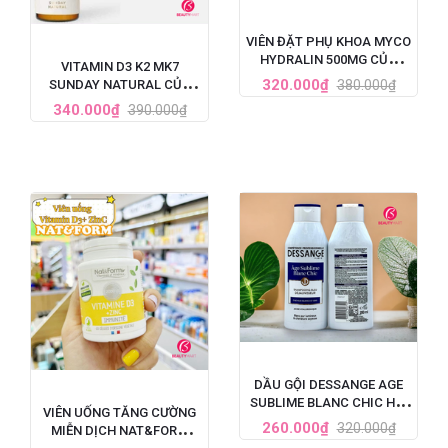
VIÊN ĐẶT PHỤ KHOA MYCO
HYDRALIN 500MG CỦA
VITAMIN D3 K2 MK7
PHÁP 1 LIỆU TRÌNH
320.000₫
380.000₫
SUNDAY NATURAL CỦA
ĐỨC TĂNG CHIỀU CAO CHO
340.000₫
390.000₫
BÉ 20ML
DẦU GỘI DESSANGE AGE
SUBLIME BLANC CHIC HỒI
VIÊN UỐNG TĂNG CƯỜNG
SINH TÓC BẠC 250ML
260.000₫
320.000₫
MIỄN DỊCH NAT&FORM