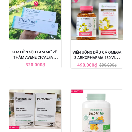
KEM LIỀN SẸO LÀM MỜ VẾT
VIÊN UỐNG DẦU CÁ OMEGA
THÂM AVENE CICALFATE
3 ARKOPHARMA 180 VIÊN
CỦA PHÁP
PHÁP
320.000₫
490.000₫
580.000₫