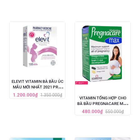
ELEVIT VITAMIN BÀ BẦU ÚC
MẪU MỚI NHẤT 2021 PRE-
CONCEPTION &
1.200.000₫
1.350.000₫
VITAMIN TỔNG HỢP CHO
PREGNANCY (100V)
BÀ BẦU PREGNACARE MAX
84 VIÊN CỦA ANH
480.000₫
550.000₫