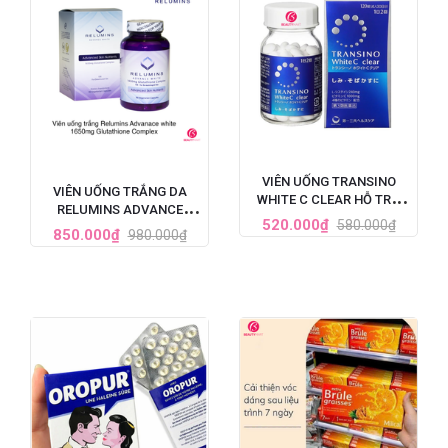
VIÊN UỐNG TRANSINO
VIÊN UỐNG TRẮNG DA
WHITE C CLEAR HỖ TRỢ
RELUMINS ADVANCE
TRẮNG DA CẢI THIỆN NÁM
520.000₫
580.000₫
WHITE GLUTATHIONE
850.000₫
980.000₫
120 VIÊN (MẪU MỚI NHẤT)
COMPLEX (1650MG X 90
VIÊN)