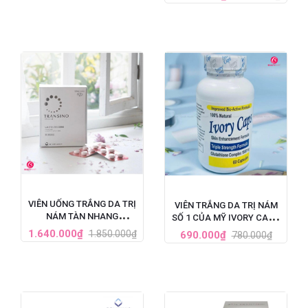
HỘP 60 VIÊN
VIÊN UỐNG TRẮNG DA TRỊ
VIÊN TRẮNG DA TRỊ NÁM
NÁM TÀN NHANG
SỐ 1 CỦA MỸ IVORY CAPS
TRANSINO WHITENING HỘP
GLUTATHIONE (1500MG X
1.640.000₫
1.850.000₫
690.000₫
780.000₫
240 VIÊN
60 VIÊN)