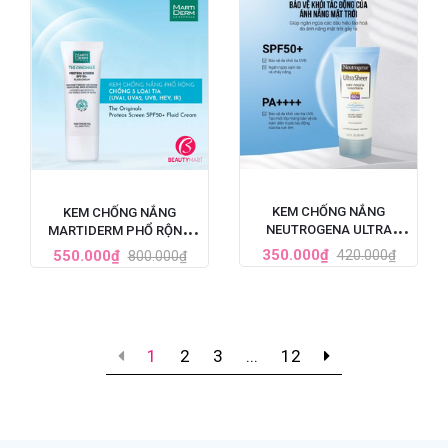
KEM CHỐNG NẮNG
KEM CHỐNG NẮNG
NEUTROGENA ULTRA
MARTIDERM PHỔ RỘNG
SHEER SPF 50 88ML
BẢO VỆ TOÀN DIỆN SPF50+
350.000₫
550.000₫
420.000₫
800.000₫
1
2
3
...
12