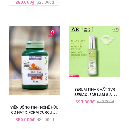
VITAMIN D3 + ZINC HỘP 60
280.000₫
320.000₫
VIÊN
SERUM TINH CHẤT SVR
SEBIACLEAR LÀM GIẢM
MỤN, MỜ NÁM, LÀM MỀM
590.000₫
680.000₫
MỊN DA 30ML
VIÊN UỐNG TINH NGHỆ HỮU
CƠ NAT & FORM CURCUMA
BIO 200 VIÊN PHÁP
350.000₫
480.000₫