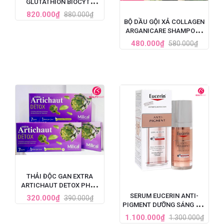
GLUTATHION BIOCYTE
PHÁP 30 VIÊN
820.000₫
880.000₫
BỘ DẦU GỘI XẢ COLLAGEN
ARGANICARE SHAMPOO -
PHÁP
480.000₫
580.000₫
THẢI ĐỘC GAN EXTRA
ARTICHAUT DETOX PHÁP
LIỆU TRÌNH 7 NGÀY
SERUM EUCERIN ANTI-
320.000₫
390.000₫
PIGMENT DƯỠNG SÁNG DA,
TRỊ NÁM TÀN NHANG 30ML
1.100.000₫
1.300.000₫