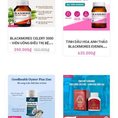
BLACKMORES CELERY 3000
TINH DẦU HOA ANH THẢO
- VIÊN UỐNG ĐIỀU TRỊ BỆNH
BLACKMORES EVENING
GOUT CỦA ÚC, HỘP 50 VIÊN
390.000₫
450.000₫
PRIMROSE OIL ÚC, HỘP 190
635.000₫
VIÊN