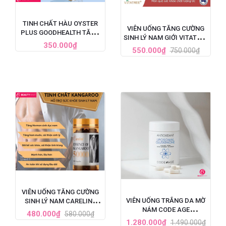
TINH CHẤT HÀU OYSTER
VIÊN UỐNG TĂNG CƯỜNG
PLUS GOODHEALTH TĂNG
SINH LÝ NAM GIỚI VITATREE
CƯỜNG SINH LÝ CHO NAM
350.000₫
ESSENCE OF KANGAROO
550.000₫
750.000₫
GIỚI, HỘP 60 VIÊN
40000 MAX - 100 VIÊN
VIÊN UỐNG TĂNG CƯỜNG
VIÊN UỐNG TRẮNG DA MỜ
SINH LÝ NAM CARELINE
NÁM CODE AGE
ESSENCE OF KANGAROO
480.000₫
580.000₫
LIPOSOMAL GLUTATHIONE
50000
1.280.000₫
1.490.000₫