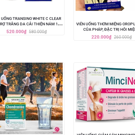
N UỐNG TRANSINO WHITE C CLEAR
RỢ TRẮNG DA CẢI THIỆN NÁM 120
VIÊN UỐNG THƠM MIỆNG OROPU
VIÊN (MẪU MỚI NHẤT)
CỦA PHÁP, ĐẶC TRỊ HÔI MI
520.000₫
580.000₫
220.000₫
260.000₫