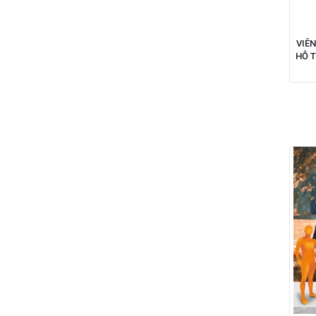
VIÊ
HỖ T