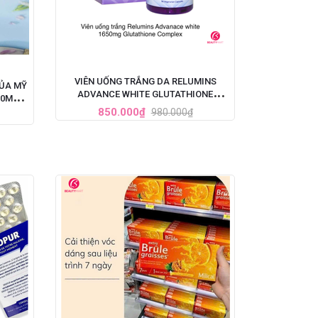
VIÊN UỐNG TRẮNG DA RELUMINS
CỦA MỸ
ADVANCE WHITE GLUTATHIONE
00MG X
COMPLEX (1650MG X 90 VIÊN)
850.000₫
980.000₫