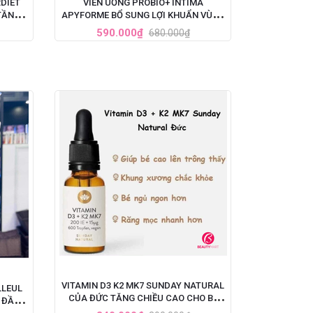
DIET
VIÊN UỐNG PROBIO+ INTIMA
TẦNG
APYFORME BỔ SUNG LỢI KHUẨN VÙNG
KÍN 60 VIÊN CỦA PHÁP
590.000₫
680.000₫
VITAMIN D3 K2 MK7 SUNDAY NATURAL
LLEUL
CỦA ĐỨC TĂNG CHIỀU CAO CHO BÉ
I ĐẦU
20ML