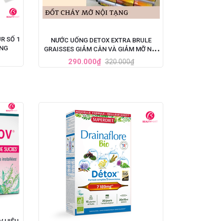
R SỐ 1
NƯỚC UỐNG DETOX EXTRA BRULE
ỆNG
GRAISSES GIẢM CÂN VÀ GIẢM MỠ NỘI
TẠNG CỦA PHÁP - 7 ỐNG X 10ML
290.000₫
320.000₫