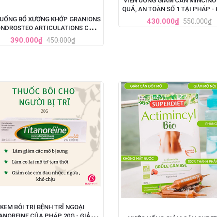
VIÊN UỐNG GIẢM CÂN MINCINO
QUẢ, AN TOÀN SỐ 1 TẠI PHÁP -
VIÊN
 UỐNG BỔ XƯƠNG KHỚP GRANIONS
430.000₫
550.000₫
NDROSTEO ARTICULATIONS CỦA
PHÁP
390.000₫
450.000₫
KEM BÔI TRỊ BỆNH TRĨ NGOẠI
ANOREINE CỦA PHÁP 20G - GIẢM