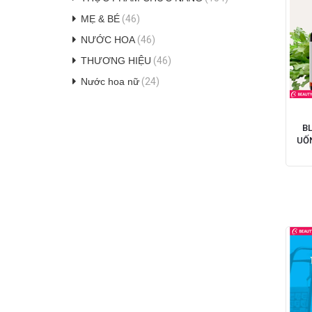
MẸ & BÉ
(46)
NƯỚC HOA
(46)
THƯƠNG HIỆU
(46)
Nước hoa nữ
(24)
B
UỐN