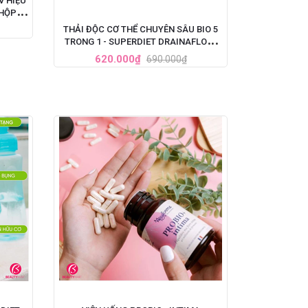
V HIỆU
 HỘP 60
THẢI ĐỘC CƠ THỂ CHUYÊN SÂU BIO 5
TRONG 1 - SUPERDIET DRAINAFLORE
BIO DÉTOX
620.000₫
690.000₫