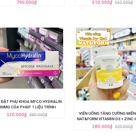
NG CHO NAM - SET 3 LỌ X 60ML
(60ML)
790.000₫
510.000₫
550.000₫
N ĐẶT PHỤ KHOA MYCO HYDRALIN
00MG CỦA PHÁP 1 LIỆU TRÌNH
VIÊN UỐNG TĂNG CƯỜNG MIỄN
320.000₫
380.000₫
NAT&FORM VITAMIN D3 + ZINC 
VIÊN
280.000₫
320.000₫