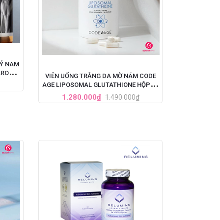
LÝ NAM
AROO
VIÊN UỐNG TRẮNG DA MỜ NÁM CODE
AGE LIPOSOMAL GLUTATHIONE HỘP 60
VIÊN
1.280.000₫
1.490.000₫