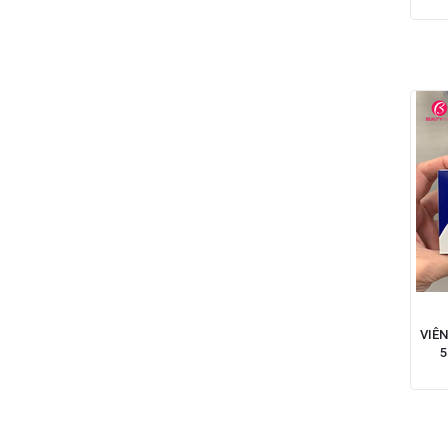
NẶ
VIÊ
5