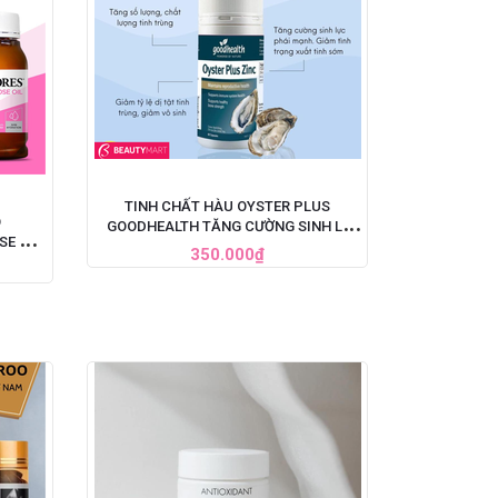
TINH CHẤT HÀU OYSTER PLUS
O
GOODHEALTH TĂNG CƯỜNG SINH LÝ
SE OIL
CHO NAM GIỚI, HỘP 60 VIÊN
350.000₫