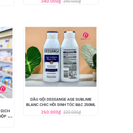
340.000₫
390.000₫
DẦU GỘI DESSANGE AGE SUBLIME
BLANC CHIC HỒI SINH TÓC BẠC 250ML
 DỊCH
260.000₫
320.000₫
HỘP 60