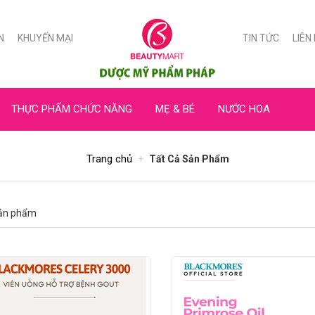
N
KHUYẾN MẠI
TIN TỨC
LIÊN
THỰC PHẨM CHỨC NĂNG
MẸ & BÉ
NƯỚC HOA
Trang chủ
Tất Cả Sản Phẩm
ản phẩm