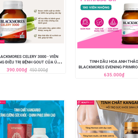
LACKMORES CELERY 3000 - VIÊN
TINH DẦU HOA ANH THẢ
G ĐIỀU TRỊ BỆNH GOUT CỦA ÚC,
BLACKMORES EVENING PRIMRO
HỘP 50 VIÊN
390.000₫
450.000₫
ÚC, HỘP 190 VIÊN
635.000₫