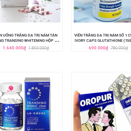
ÊN UỐNG TRẮNG DA TRỊ NÁM TÀN
VIÊN TRẮNG DA TRỊ NÁM SỐ 1 
G TRANSINO WHITENING HỘP 240
IVORY CAPS GLUTATHIONE (15
VIÊN
60 VIÊN)
1.640.000₫
690.000₫
1.850.000₫
780.000₫