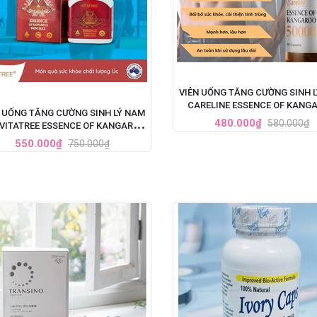
VIÊN UỐNG TĂNG CƯỜNG SINH 
CARELINE ESSENCE OF KANG
 UỐNG TĂNG CƯỜNG SINH LÝ NAM
50000
480.000₫
580.000₫
 VITATREE ESSENCE OF KANGAROO
40000 MAX - 100 VIÊN
550.000₫
750.000₫