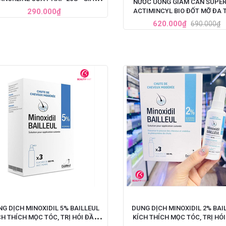
NƯỚC UỐNG GIẢM CÂN SUPER
ĐAU HIỆU QUẢ NHANH CHÓNG
290.000₫
ACTIMINCYL BIO ĐỐT MỠ ĐA 
CỦA PHÁP
620.000₫
690.000₫
G DỊCH MINOXIDIL 5% BAILLEUL
DUNG DỊCH MINOXIDIL 2% BAI
CH THÍCH MỌC TÓC, TRỊ HÓI ĐẦU
KÍCH THÍCH MỌC TÓC, TRỊ HÓ