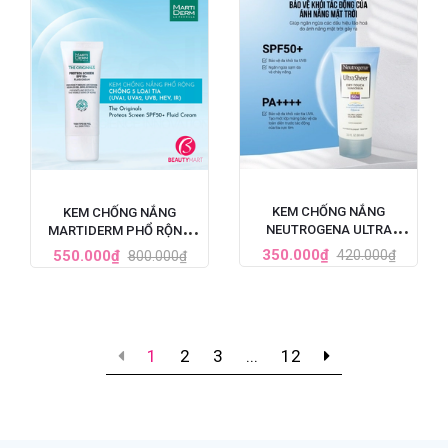
KEM CHỐNG NẮNG
KEM CHỐNG NẮNG
NEUTROGENA ULTRA
MARTIDERM PHỔ RỘNG
SHEER SPF 50 88ML
BẢO VỆ TOÀN DIỆN SPF50+
350.000₫
550.000₫
420.000₫
800.000₫
1
2
3
...
12