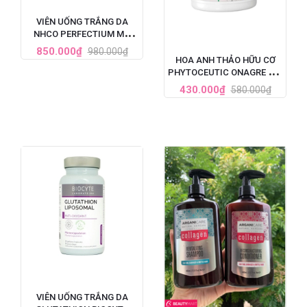
VIÊN UỐNG TRẮNG DA
NHCO PERFECTIUM MỜ
THÂM, GIẢM TÀN NHANG
850.000₫
980.000₫
PHÁP HỘP 56 VIÊN
HOA ANH THẢO HỮU CƠ
PHYTOCEUTIC ONAGRE BIO
90 VIÊN CỦA PHÁP
430.000₫
580.000₫
VIÊN UỐNG TRẮNG DA