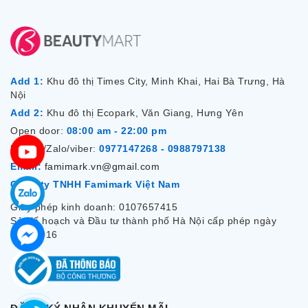
Add 1:
Khu đô thị Times City, Minh Khai, Hai Bà Trưng, Hà
Nội
Add 2:
Khu đô thị Ecopark, Văn Giang, Hưng Yên
Open door:
08:00 am - 22:00 pm
Hotline/Zalo/viber:
0977147268 - 0988797138
Email:
famimark.vn@gmail.com
Công ty TNHH Famimark Việt Nam
Giấy phép kinh doanh: 0107657415
Sở Kế hoạch và Đầu tư thành phố Hà Nội cấp phép ngày
7/12/2016