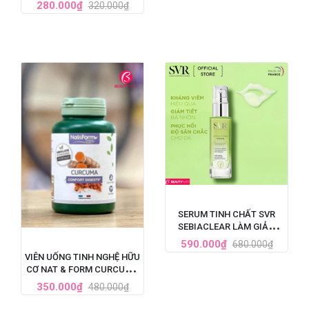
VITAMIN D3 + ZINC HỘP 60
280.000₫
320.000₫
VIÊN
SERUM TINH CHẤT SVR
SEBIACLEAR LÀM GIẢM
MỤN, MỜ NÁM, LÀM MỀM
590.000₫
680.000₫
MỊN DA 30ML
VIÊN UỐNG TINH NGHỆ HỮU
CƠ NAT & FORM CURCUMA
BIO 200 VIÊN PHÁP
350.000₫
480.000₫