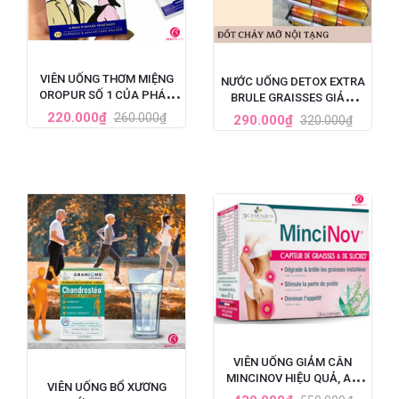
VIÊN UỐNG THƠM MIỆNG
NƯỚC UỐNG DETOX EXTRA
OROPUR SỐ 1 CỦA PHÁP,
BRULE GRAISSES GIẢM
ĐẶC TRỊ HÔI MIỆNG
CÂN VÀ GIẢM MỠ NỘI
220.000₫
260.000₫
290.000₫
320.000₫
TẠNG CỦA PHÁP - 7 ỐNG X
10ML
VIÊN UỐNG GIẢM CÂN
MINCINOV HIỆU QUẢ, AN
VIÊN UỐNG BỔ XƯƠNG
TOÀN SỐ 1 TẠI PHÁP - HỘP