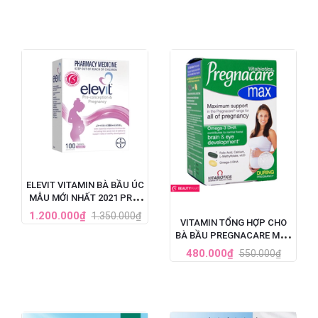
ELEVIT VITAMIN BÀ BẦU ÚC
MẪU MỚI NHẤT 2021 PRE-
CONCEPTION &
1.200.000₫
1.350.000₫
VITAMIN TỔNG HỢP CHO
PREGNANCY (100V)
BÀ BẦU PREGNACARE MAX
84 VIÊN CỦA ANH
480.000₫
550.000₫