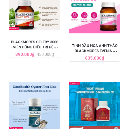
BLACKMORES CELERY 3000
TINH DẦU HOA ANH THẢO
- VIÊN UỐNG ĐIỀU TRỊ BỆNH
BLACKMORES EVENING
GOUT CỦA ÚC, HỘP 50 VIÊN
390.000₫
450.000₫
PRIMROSE OIL ÚC, HỘP 190
635.000₫
VIÊN