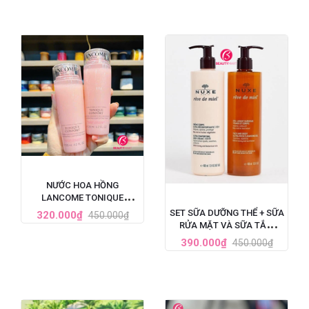
NƯỚC HOA HỒNG
LANCOME TONIQUE
CONFORT CẤP ẨM DỊU DA
SET SỮA DƯỠNG THỂ + SỮA
320.000₫
450.000₫
125ML
RỬA MẶT VÀ SỮA TẮM
NUXE REVE DE MIEL TINH
390.000₫
450.000₫
CHẤT MẬT ONG 400ML