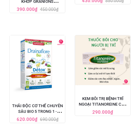
430.000₫
550.000₫
KHỚP GRANIONS
60 VIÊN
CHONDROSTEO
390.000₫
450.000₫
ARTICULATIONS CỦA
PHÁP
KEM BÔI TRỊ BỆNH TRĨ
NGOẠI TITANOREINE CỦA
THẢI ĐỘC CƠ THỂ CHUYÊN
PHÁP 20G - GIẢM ĐAU
SÂU BIO 5 TRONG 1 -
290.000₫
HIỆU QUẢ NHANH CHÓNG
SUPERDIET DRAINAFLORE
620.000₫
690.000₫
BIO DÉTOX