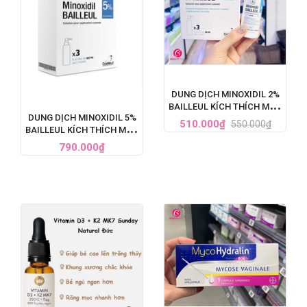
DUNG DỊCH MINOXIDIL 2%
BAILLEUL KÍCH THÍCH MỌC
DUNG DỊCH MINOXIDIL 5%
TÓC, TRỊ HÓI ĐẦU (60ML)
510.000₫
550.000₫
BAILLEUL KÍCH THÍCH MỌC
TÓC, TRỊ HÓI ĐẦU NẶNG
790.000₫
CHO NAM - SET 3 LỌ X
60ML