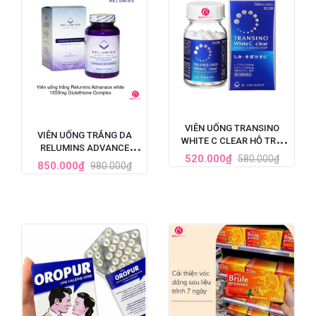
VIÊN UỐNG TRANSINO
VIÊN UỐNG TRẮNG DA
WHITE C CLEAR HỖ TRỢ
RELUMINS ADVANCE
TRẮNG DA CẢI THIỆN NÁM
520.000₫
580.000₫
WHITE GLUTATHIONE
850.000₫
980.000₫
120 VIÊN (MẪU MỚI NHẤT)
COMPLEX (1650MG X 90
VIÊN)