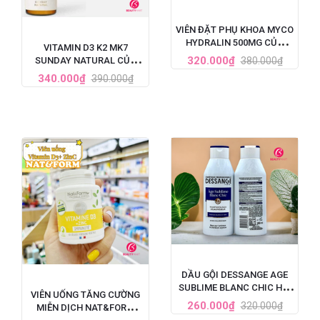
VIÊN ĐẶT PHỤ KHOA MYCO
HYDRALIN 500MG CỦA
VITAMIN D3 K2 MK7
PHÁP 1 LIỆU TRÌNH
320.000₫
380.000₫
SUNDAY NATURAL CỦA
ĐỨC TĂNG CHIỀU CAO CHO
340.000₫
390.000₫
BÉ 20ML
DẦU GỘI DESSANGE AGE
SUBLIME BLANC CHIC HỒI
VIÊN UỐNG TĂNG CƯỜNG
SINH TÓC BẠC 250ML
260.000₫
320.000₫
MIỄN DỊCH NAT&FORM