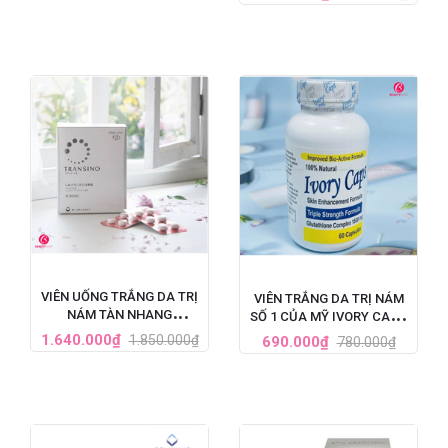
HỘP 60 VIÊN
VIÊN UỐNG TRẮNG DA TRỊ
VIÊN TRẮNG DA TRỊ NÁM
NÁM TÀN NHANG
SỐ 1 CỦA MỸ IVORY CAPS
TRANSINO WHITENING HỘP
GLUTATHIONE (1500MG X
1.640.000₫
1.850.000₫
690.000₫
780.000₫
240 VIÊN
60 VIÊN)