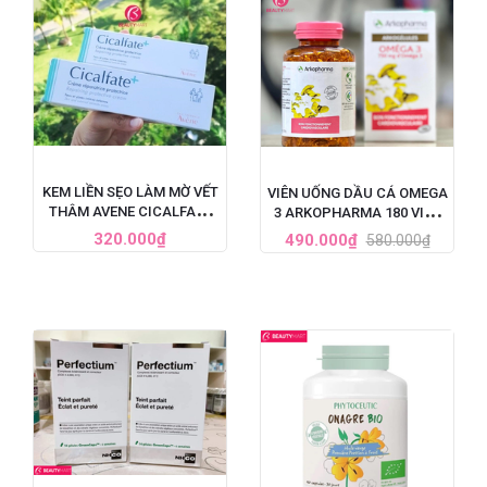
KEM LIỀN SẸO LÀM MỜ VẾT
VIÊN UỐNG DẦU CÁ OMEGA
THÂM AVENE CICALFATE
3 ARKOPHARMA 180 VIÊN
CỦA PHÁP
PHÁP
320.000₫
490.000₫
580.000₫