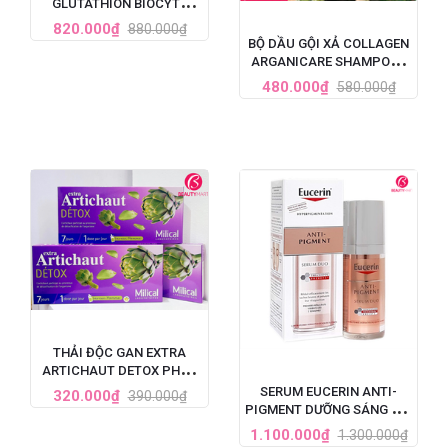
GLUTATHION BIOCYTE
PHÁP 30 VIÊN
820.000₫
880.000₫
BỘ DẦU GỘI XẢ COLLAGEN
ARGANICARE SHAMPOO -
PHÁP
480.000₫
580.000₫
THẢI ĐỘC GAN EXTRA
ARTICHAUT DETOX PHÁP
LIỆU TRÌNH 7 NGÀY
SERUM EUCERIN ANTI-
320.000₫
390.000₫
PIGMENT DƯỠNG SÁNG DA,
TRỊ NÁM TÀN NHANG 30ML
1.100.000₫
1.300.000₫