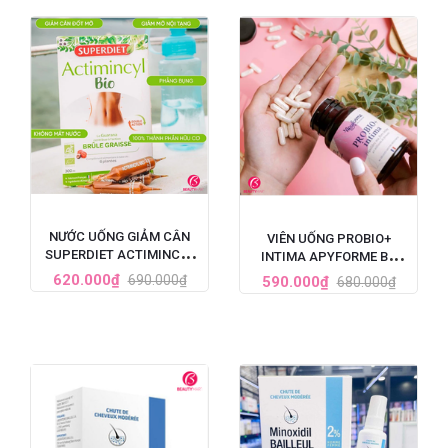
NƯỚC UỐNG GIẢM CÂN
VIÊN UỐNG PROBIO+
SUPERDIET ACTIMINCYL
INTIMA APYFORME BỔ
BIO ĐỐT MỠ ĐA TẦNG CỦA
SUNG LỢI KHUẨN VÙNG KÍN
620.000₫
690.000₫
590.000₫
680.000₫
PHÁP
60 VIÊN CỦA PHÁP