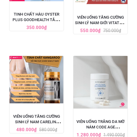
TINH CHẤT HÀU OYSTER
VIÊN UỐNG TĂNG CƯỜNG
PLUS GOODHEALTH TĂNG
SINH LÝ NAM GIỚI VITATREE
CƯỜNG SINH LÝ CHO NAM
350.000₫
ESSENCE OF KANGAROO
550.000₫
750.000₫
GIỚI, HỘP 60 VIÊN
40000 MAX - 100 VIÊN
VIÊN UỐNG TĂNG CƯỜNG
VIÊN UỐNG TRẮNG DA MỜ
SINH LÝ NAM CARELINE
NÁM CODE AGE
ESSENCE OF KANGAROO
480.000₫
580.000₫
LIPOSOMAL GLUTATHIONE
50000
1.280.000₫
1.490.000₫