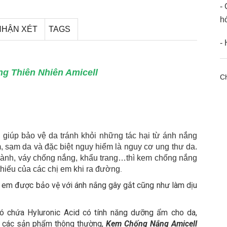
- 
h
NHẬN XÉT
TAGS
-
g Thiên Nhiên Amicell
Ch
giúp bảo vệ da tránh khỏi những tác hại từ ánh nắng
, sạm da và đặc biệt nguy hiểm là nguy cơ ung thư da.
 vành, váy chống nắng, khẩu trang…thì kem chống nắng
thiếu của các chị em khi ra đường
.
em được bảo vệ với ánh nắng gây gắt cũng như làm dịu
 chứa Hyluronic Acid có tính năng dưỡng ẩm cho da,
i các sản phẩm thông thường,
Kem Chống Nắng Amicell