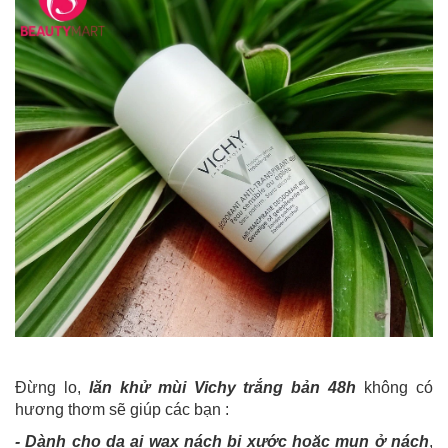
Đừng lo,
lăn khử mùi Vichy trắng bản 48h
không có
hương thơm sẽ giúp các bạn :
- Dành cho da ai wax nách bị xước hoặc mụn ở nách
,