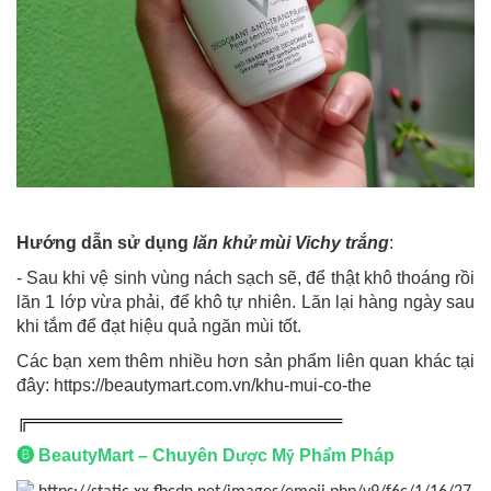
Hướng dẫn sử dụng
lăn khử mùi Vichy trắng
:
- Sau khi vệ sinh vùng nách sạch sẽ, để thật khô thoáng rồi
lăn 1 lớp vừa phải, để khô tự nhiên. Lăn lại hàng ngày sau
khi tắm để đạt hiệu quả ngăn mùi tốt.
Các bạn xem thêm nhiều hơn sản phẩm liên quan khác tại
đây:
https://beautymart.com.vn/khu-mui-co-the
╔══════════════════════════
🅑
BeautyMart – Chuyên D
c M
Ph
m Pháp
ượ
ỹ
ẩ