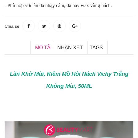
- Phù hợp với làn da nhạy cảm, da hay wax vùng nách.
Chia sẻ
MÔ TẢ
NHẬN XÉT
TAGS
Lăn Khử Mùi, Kiềm Mồ Hôi Nách Vichy Trắng
Không Mùi, 50ML