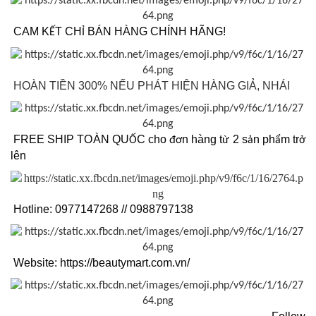
CAM K
T CH
BÁN HÀNG CHÍNH HÃNG!
Ế
Ỉ
HOÀN TIỀN 300% NẾU PHÁT HIỆN HÀNG GIẢ, NHÁI
FREE SHIP TOÀN QU
C cho
n hàng t
2 s
n ph
m tr
Ố
đơ
ừ
ả
ẩ
ở
lên
Hotline: 0977147268 // 0988797138
Website: https://beautymart.com.vn/