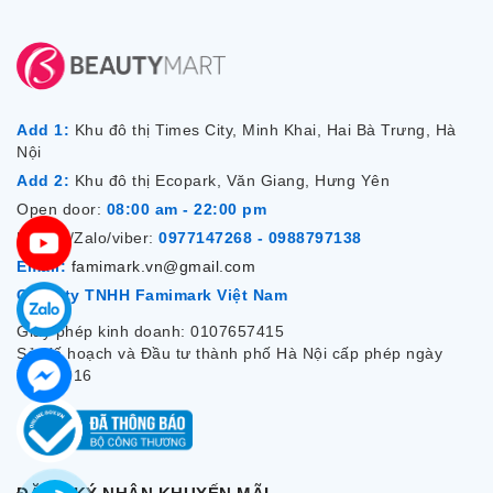
Add 1:
Khu đô thị Times City, Minh Khai, Hai Bà Trưng, Hà
Nội
Add 2:
Khu đô thị Ecopark, Văn Giang, Hưng Yên
Open door:
08:00 am - 22:00 pm
Hotline/Zalo/viber:
0977147268 - 0988797138
Email:
famimark.vn@gmail.com
Công ty TNHH Famimark Việt Nam
Giấy phép kinh doanh: 0107657415
Sở Kế hoạch và Đầu tư thành phố Hà Nội cấp phép ngày
7/12/2016