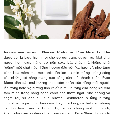
Review mùi hương : Narciso Rodriguez Pure Musc For Her
được coi là biểu hiện mới cho sự gợi cảm, quyến rũ. Một chai
nước thơm giúp nàng trở nên sexy bất chấp mà không phải
“gồng” một chút nào. Tầng hương đầu với "xạ hương", như từng
cánh hoa mềm mại mơn trớn lên làn da mịn màng, trắng sáng
của những cô nàng mang sức sống của tuổi thanh xuân.
Pure
Musc
dẫn dắt mùi hương theo cảm nhận của riêng mỗi người,
lẫn trong note xạ hương tinh khiết là mùi hương của nàng khi vừa
tắm mình trong hàng ngàn cánh hoa thơm ngát. Nhẹ nhàng và
chậm rãi, sự gần gũi của hương Cashmeran ở tầng hương
cuối khiến người đối diện cảm thấy nhẹ lòng, để bắt đầu những
câu hỏi làm quen hài hước. Họ, đều có chung một mục đích,
khám phá điều kỳ diệu phía trong cô nàng
Pure Musc
, bởi sự tò