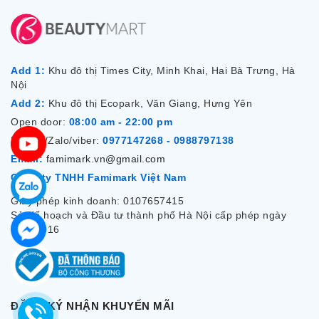
Add 1:
Khu đô thị Times City, Minh Khai, Hai Bà Trưng, Hà
Nội
Add 2:
Khu đô thị Ecopark, Văn Giang, Hưng Yên
Open door:
08:00 am - 22:00 pm
Hotline/Zalo/viber:
0977147268 - 0988797138
Email:
famimark.vn@gmail.com
Công ty TNHH Famimark Việt Nam
Giấy phép kinh doanh: 0107657415
Sở Kế hoạch và Đầu tư thành phố Hà Nội cấp phép ngày
7/12/2016
ĐĂNG KÝ NHẬN KHUYẾN MÃI