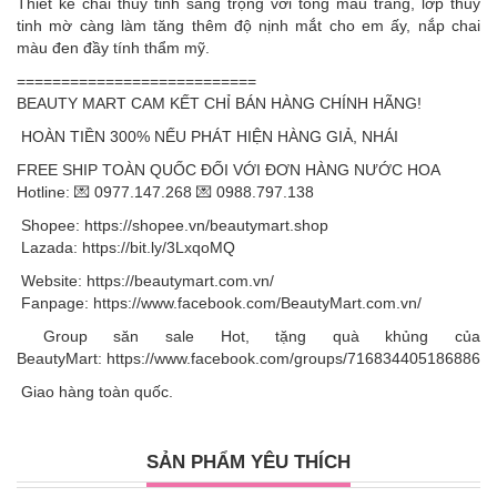
Thiết kế chai thủy tinh sang trọng với tông màu trắng, lớp thủy
tinh mờ càng làm tăng thêm độ nịnh mắt cho em ấy, nắp chai
màu đen đầy tính thẩm mỹ.
===========================
BEAUTY MART CAM KẾT CHỈ BÁN HÀNG CHÍNH HÃNG!
HOÀN TIỀN 300% NẾU PHÁT HIỆN HÀNG GIẢ, NHÁI
FREE SHIP TOÀN QUỐC ĐỐI VỚI ĐƠN HÀNG NƯỚC HOA
Hotline:
💌 0977.147.268
💌 0988.797.138
Shopee: https://shopee.vn/beautymart.shop
Lazada: https://bit.ly/3LxqoMQ
Website: https://beautymart.com.vn/
Fanpage:
https://www.facebook.com/BeautyMart.com.vn/
Group săn sale Hot, tặng quà khủng của
BeautyMart: https://www.facebook.com/groups/716834405186886
Giao hàng toàn quốc.
SẢN PHẨM YÊU THÍCH