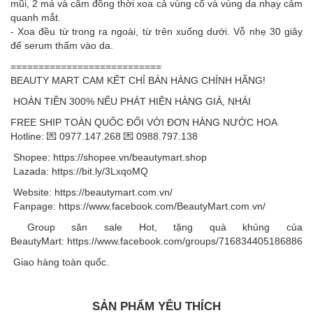
mũi, 2 má và cằm đồng thời xoa cả vùng cổ và vùng da nhạy cảm
quanh mắt.
- Xoa đều từ trong ra ngoài, từ trên xuống dưới. Vỗ nhẹ 30 giây
để serum thấm vào da.
===========================
BEAUTY MART CAM KẾT CHỈ BÁN HÀNG CHÍNH HÃNG!
HOÀN TIỀN 300% NẾU PHÁT HIỆN HÀNG GIẢ, NHÁI
FREE SHIP TOÀN QUỐC ĐỐI VỚI ĐƠN HÀNG NƯỚC HOA
Hotline:
💌 0977.147.268
💌 0988.797.138
Shopee: https://shopee.vn/beautymart.shop
Lazada: https://bit.ly/3LxqoMQ
Website: https://beautymart.com.vn/
Fanpage:
https://www.facebook.com/BeautyMart.com.vn/
Group săn sale Hot, tặng quà khủng của
BeautyMart: https://www.facebook.com/groups/716834405186886
Giao hàng toàn quốc.
SẢN PHẨM YÊU THÍCH