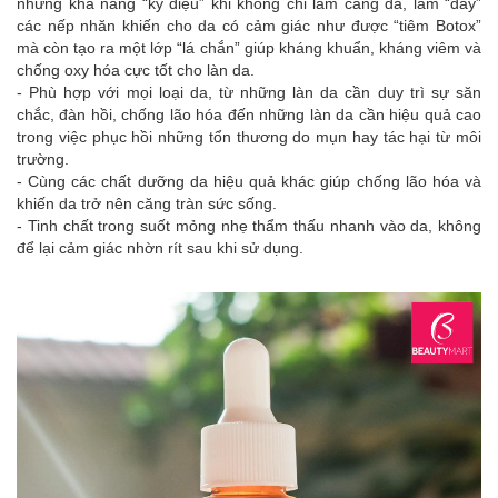
những khả năng “kỳ diệu” khi không chỉ làm căng da, làm “đầy”
các nếp nhăn khiến cho da có cảm giác như được “tiêm Botox”
mà còn tạo ra một lớp “lá chắn” giúp kháng khuẩn, kháng viêm và
chống oxy hóa cực tốt cho làn da.
- Phù hợp với mọi loại da, từ những làn da cần duy trì sự săn
chắc, đàn hồi, chống lão hóa đến những làn da cần hiệu quả cao
trong việc phục hồi những tổn thương do mụn hay tác hại từ môi
trường.
- Cùng các chất dưỡng da hiệu quả khác giúp chống lão hóa và
khiến da trở nên căng tràn sức sống.
- Tinh chất trong suốt mỏng nhẹ thẩm thấu nhanh vào da, không
để lại cảm giác nhờn rít sau khi sử dụng.