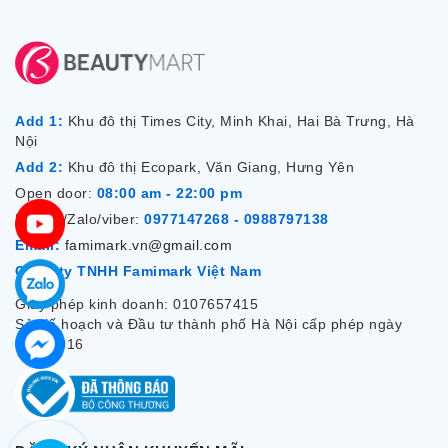
Add 1:
Khu đô thị Times City, Minh Khai, Hai Bà Trưng, Hà
Nội
Add 2:
Khu đô thị Ecopark, Văn Giang, Hưng Yên
Open door:
08:00 am - 22:00 pm
Hotline/Zalo/viber:
0977147268 - 0988797138
Email:
famimark.vn@gmail.com
Công ty TNHH Famimark Việt Nam
Giấy phép kinh doanh: 0107657415
Sở Kế hoạch và Đầu tư thành phố Hà Nội cấp phép ngày
7/12/2016