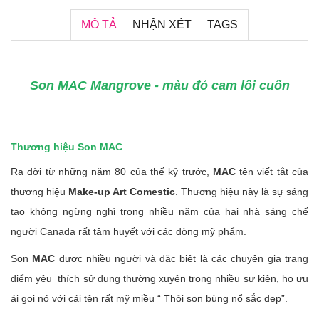
MÔ TẢ
NHẬN XÉT
TAGS
Son MAC Mangrove - màu đỏ cam lôi cuốn
Thương hiệu Son MAC
Ra đời từ những năm 80 của thế kỷ trước,
MAC
tên viết tắt của
thương hiệu
Make-up Art Comestic
. Thương hiệu này là sự sáng
tạo không ngừng nghỉ trong nhiều năm của hai nhà sáng chế
người Canada rất tâm huyết với các dòng mỹ phẩm.
Son
MAC
được nhiều người và đặc biệt là các chuyên gia trang
điểm yêu thích sử dụng thường xuyên trong nhiều sự kiện, họ ưu
ái gọi nó với cái tên rất mỹ miều “ Thỏi son bùng nổ sắc đẹp”.