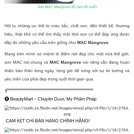
Son MAC Mangrove đỏ cam lôi cuốn
Hội tụ những ưu thế từ màu sắc, chất son, đến thiết kế, thương
hiệu, thật khó có thể tìm thấy một thỏi son có thể đáp ứng được
đầy đủ những yêu cầu trên giống như
MAC Mangrove
.
Mang trên mình sứ mệnh tô điểm nét đẹp cho một nửa thế giới,
son MAC nói chung và
MAC Mangrove
nói riêng vẫn đang hoàn
thiện bản thân từng ngày, từng giờ để xứng với sự tin tưởng và
yêu mến của phái đẹp trong suốt thời gian qua.
╔══════════════════════════
🅑
BeautyMart – Chuyên D
c M
Ph
m Pháp
ượ
ỹ
ẩ
CAM K
T CH
BÁN HÀNG CHÍNH HÃNG!
Ế
Ỉ