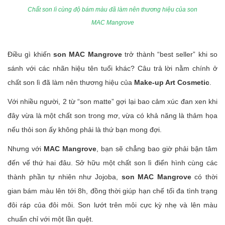
Chất son lì cùng độ bám màu đã làm nên thương hiệu của son
MAC Mangrove
Điều gì khiến
son MAC Mangrove
trở thành “best seller” khi so
sánh với các nhãn hiệu tên tuổi khác? Câu trả lời nằm chính ở
chất son lì đã làm nên thương hiệu của
Make-up Art Cosmetic
.
Với nhiều người, 2 từ “son matte” gợi lại bao cảm xúc đan xen khi
đây vừa là một chất son trong mơ, vừa có khả năng là thảm họa
nếu thỏi son ấy không phải là thứ bạn mong đợi.
Nhưng với
MAC Mangrove
, bạn sẽ chẳng bao giờ phải bận tâm
đến vế thứ hai đâu. Sở hữu một chất son lì điển hình cùng các
thành phần tự nhiên như Jojoba,
son MAC Mangrove
có thời
gian bám màu lên tới 8h, đồng thời giúp hạn chế tối đa tình trạng
đôi ráp của đôi môi. Son lướt trên môi cực kỳ nhẹ và lên màu
chuẩn chỉ với một lần quệt.