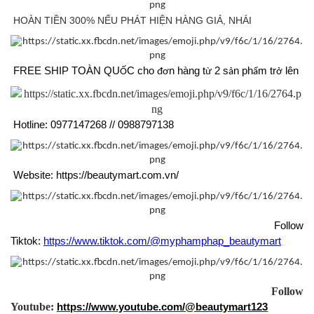
HOÀN TIỀN 300% NẾU PHÁT HIỆN HÀNG GIẢ, NHÁI
FREE SHIP TOÀN QU
C cho
n hàng t
2 s
n ph
m tr
lên
Ố
đơ
ừ
ả
ẩ
ở
Hotline: 0977147268 // 0988797138
Website: https://beautymart.com.vn/
Follow
Tiktok:
https://www.tiktok.com/@myphamphap_beautymart
Follow
Youtube:
https://www.youtube.com/@beautymart123