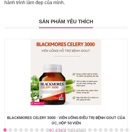
hành trình làm đẹp của mình.
SẢN PHẨM YÊU THÍCH
BLACKMORES CELERY 3000 - VIÊN UỐNG ĐIỀU TRỊ BỆNH GOUT CỦA
ÚC, HỘP 50 VIÊN
390.000₫
450.000₫