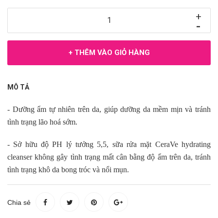
+
-
+ THÊM VÀO GIỎ HÀNG
MÔ TẢ
- Dưỡng ẩm tự nhiên trên da, giúp dưỡng da mềm mịn và tránh
tình trạng lão hoá sớm.
- Sở hữu độ PH lý tưởng 5,5, sữa rửa mặt CeraVe hydrating
cleanser không gây tình trạng mất cân bằng độ ẩm trên da, tránh
tình trạng khô da bong tróc và nổi mụn.
Chia sẻ