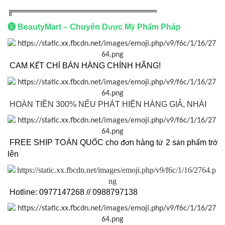
╔══════════════════════════
🅑
BeautyMart – Chuyên D
c M
Ph
m Pháp
ượ
ỹ
ẩ
CAM K
T CH
BÁN HÀNG CHÍNH HÃNG!
Ế
Ỉ
HOÀN TIỀN 300% NẾU PHÁT HIỆN HÀNG GIẢ, NHÁI
FREE SHIP TOÀN QU
C cho
n hàng t
2 s
n ph
m tr
Ố
đơ
ừ
ả
ẩ
ở
lên
Hotline: 0977147268 // 0988797138