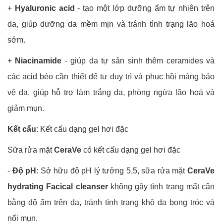
+
Hyaluronic acid
- tạo một lớp dưỡng ẩm tự nhiên trên
da, giúp dưỡng da mềm mịn và tránh tình trạng lão hoá
sớm.
+
Niacinamide
- giúp da tự sản sinh thêm ceramides và
các acid béo cần thiết để tự duy trì và phục hồi màng bảo
vệ da, giúp hỗ trợ làm trắng da, phòng ngừa lão hoá và
giảm mụn.
Kết cấu
: Kết cấu dạng gel hơi đặc
Sữa rửa mặt
CeraVe
có kết cấu dạng gel hơi đặc
-
Độ pH
: Sở hữu độ pH lý tưởng 5,5, sữa rửa mặt
CeraVe
hydrating Facical cleanser
không gây tình trạng mất cân
bằng độ ẩm trên da, tránh tình trạng khô da bong tróc và
nổi mụn.