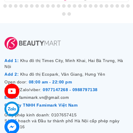
Add 1:
Khu đô thị Times City, Minh Khai, Hai Bà Trưng, Hà
Nội
Add 2:
Khu đô thị Ecopark, Văn Giang, Hưng Yên
Open door:
08:00 am - 22:00 pm
Hotline/Zalo/viber:
0977147268 - 0988797138
Email:
famimark.vn@gmail.com
Công ty TNHH Famimark Việt Nam
Giấy phép kinh doanh: 0107657415
Sở Kế hoạch và Đầu tư thành phố Hà Nội cấp phép ngày
7/12/2016