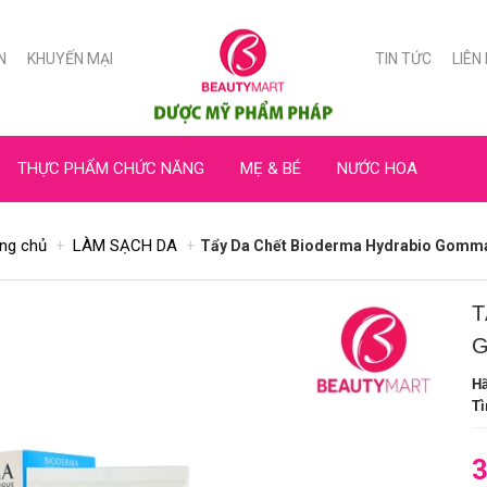
N
KHUYẾN MẠI
TIN TỨC
LIÊN
THỰC PHẨM CHỨC NĂNG
MẸ & BÉ
NƯỚC HOA
ng chủ
LÀM SẠCH DA
Tẩy Da Chết Bioderma Hydrabio Gomm
T
H
Tì
3