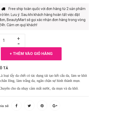
Free ship toàn quốc với đơn hàng từ 2 sản phẩm
trở lên. Lưu ý: Sau khi khách hàng hoàn tất việc đặt
đơn, BeautyMart sẽ gọi xác nhận đơn hàng trong vòng
24h. Cảm ơn quý khách!
+
-
+ THÊM VÀO GIỎ HÀNG
Ô TẢ
Là loại tẩy da chết có tác dụng tái tạo kết cấu da, làm se khít
 chân lông, làm trắng da, ngăn chặn sự hình thành mụn.
Chuyên cho da nhạy cảm mất nước, da mụn và da khô
.
ia sẻ