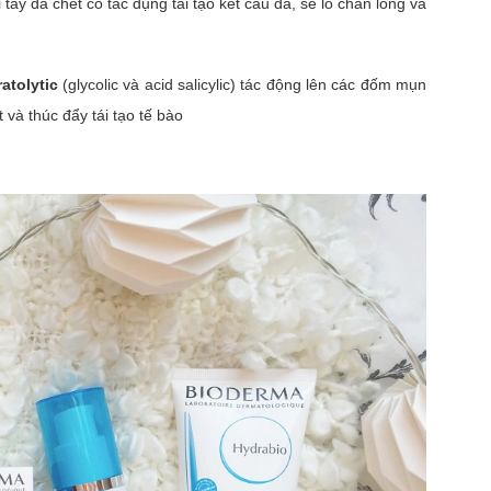
i tẩy da chết có tác dụng tái tạo kết cấu da, se lỗ chân lông và
ratolytic
(glycolic và acid salicylic) tác động lên các đốm mụn
 và thúc đẩy tái tạo tế bào