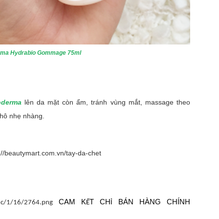
erma Hydrabio Gommage 75ml
ioderma
lên da mặt còn ẩm, tránh vùng mắt, massage theo
khô nhẹ nhàng.
://beautymart.com.vn/tay-da-chet
CAM K
T CH
BÁN HÀNG CHÍNH
Ế
Ỉ