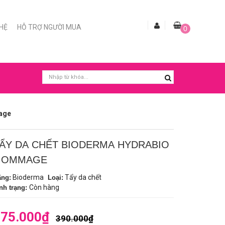
 HỆ
HỖ TRỢ NGƯỜI MUA
0
age
ẨY DA CHẾT BIODERMA HYDRABIO
GOMMAGE
Bioderma
Tẩy da chết
ãng:
Loại:
Còn hàng
nh trạng:
75.000₫
390.000₫