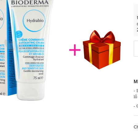
M
- 
lỗ
- 
Ch