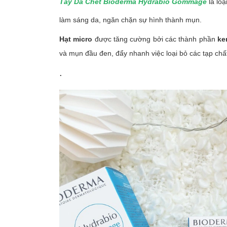
Tẩy Da Chết Bioderma Hydrabio Gommage
là loạ
làm sáng da, ngăn chặn sự hình thành mụn.
Hạt micro
được tăng cường bởi các thành phần
ke
và mụn đầu đen, đẩy nhanh việc loại bỏ các tạp chất
.