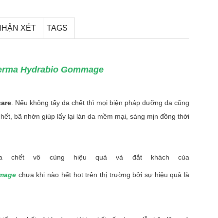
NHẬN XÉT
TAGS
derma Hydrabio Gommage
care
. Nếu không tẩy da chết thì mọi biện pháp dưỡng da cũng
 chết, bã nhờn giúp lấy lại làn da mềm mại, sáng mịn đồng thời
a chết vô cùng hiệu quả và đắt khách của
mmage
chưa khi nào hết hot trên thị trường bởi sự hiệu quả là