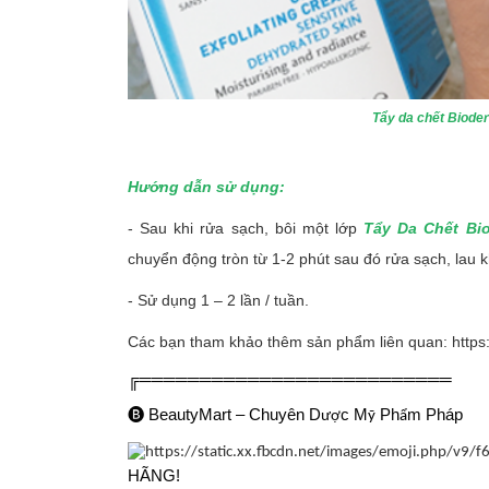
Tẩy da chết Biod
Hướng dẫn sử dụng:
- Sau khi rửa sạch, bôi một lớp
Tẩy Da Chết B
chuyển động tròn từ 1-2 phút sau đó rửa sạch, lau 
- Sử dụng 1 – 2 lần / tuần.
Các bạn tham khảo thêm sản phẩm liên quan:
https
╔══════════════════════════
🅑
BeautyMart – Chuyên D
c M
Ph
m Pháp
ượ
ỹ
ẩ
HÃNG!