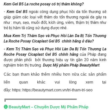
Kem Gel B5 La roche posay có trị thâm không?
-
Kem Gel B5
ngoài công dụng phục hồi da tổn thương sẽ
giúp giảm các loại vết thâm do tổn thương ngoài da gây ra
như : mụn, sẹo, muỗi đốt, kích ứng, viêm, thậm trị thâm như
trẻ bị hăm tã cũng sử dụng được nhé.
Mua Kem Trị Thâm Sẹo và Phục Hồi Làn Da Bị Tổn Thương
La Roche Posay Cicaplast Gel B5 chính hãng ở đâu?
- Kem Trị Thâm Sẹo và Phục Hồi Làn Da Bị Tổn Thương La
Roche Posay Cicaplast Gel B5
chính hãng
của Pháp đang
được phân phối bởi thương hiệu uy tín gần 20 năm kinh
nghiệm trên thị trường
Dược Mỹ phẩm Pháp BeautyMart
Các bạn tham khảo thêm nhiều hơn nữa các sản phẩm
liên quan khác vui lòng xem tại
đây: https:
https://beautymart.com.vn/tri-tham-tri-seo
╔══════════════════════════
🅑
BeautyMart – Chuyên D
c M
Ph
m Pháp
ượ
ỹ
ẩ