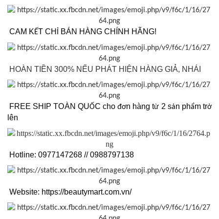
CAM K
T CH
BÁN HÀNG CHÍNH HÃNG!
Ế
Ỉ
HOÀN TIỀN 300% NẾU PHÁT HIỆN HÀNG GIẢ, NHÁI
FREE SHIP TOÀN QU
C cho
n hàng t
2 s
n ph
m tr
Ố
đơ
ừ
ả
ẩ
ở
lên
Hotline: 0977147268 // 0988797138
Website: https://beautymart.com.vn/