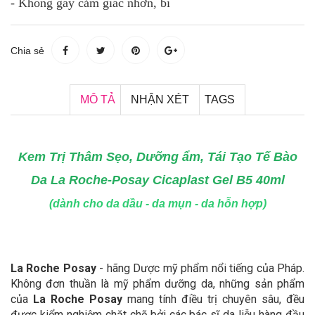
- Không gây cảm giác nhờn, bí
Chia sẻ
MÔ TẢ
NHẬN XÉT
TAGS
Kem Trị Thâm Sẹo, Dưỡng ẩm, Tái Tạo Tế Bào
Da La Roche-Posay Cicaplast Gel B5 40ml
(dành cho da dầu - da mụn - da hỗn hợp)
La Roche Posay
- hãng Dược mỹ phẩm nổi tiếng của Pháp.
Không đơn thuần là mỹ phẩm dưỡng da, những sản phẩm
của
La Roche Posay
mang tính điều trị chuyên sâu, đều
được kiểm nghiệm chặt chẽ bởi các bác sĩ da liễu hàng đầu