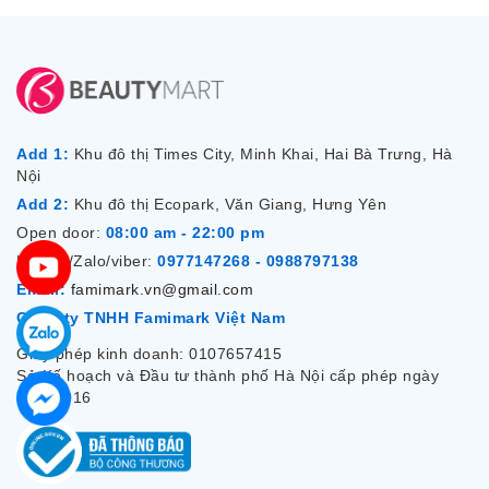
Add 1:
Khu đô thị Times City, Minh Khai, Hai Bà Trưng, Hà
Nội
Add 2:
Khu đô thị Ecopark, Văn Giang, Hưng Yên
Open door:
08:00 am - 22:00 pm
Hotline/Zalo/viber:
0977147268 - 0988797138
Email:
famimark.vn@gmail.com
Công ty TNHH Famimark Việt Nam
Giấy phép kinh doanh: 0107657415
Sở Kế hoạch và Đầu tư thành phố Hà Nội cấp phép ngày
7/12/2016