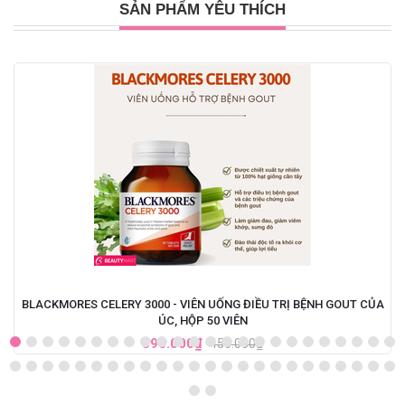
SẢN PHẨM YÊU THÍCH
BLACKMORES CELERY 3000 - VIÊN UỐNG ĐIỀU TRỊ BỆNH GOUT CỦA
ÚC, HỘP 50 VIÊN
390.000₫
450.000₫