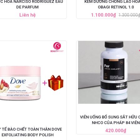
C HOA NARCISO RODRIGUEZ EAU
KEM DƯỠNG CHỐNG LÃO HÓA
DE PARFUM
OBAGI RETINOL 1.0
Liên hệ
1.100.000₫
1.300.000
VIÊN UỐNG BỔ SUNG SẮT HỮU 
NHCO CỦA PHÁP 84 VIÊN
 TẾ BÀO CHẾT TOÀN THÂN DOVE
420.000₫
EXFOLIATING BODY POLISH