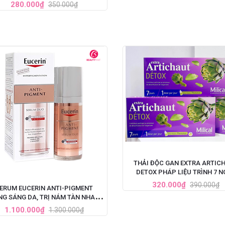
280.000₫
350.000₫
THẢI ĐỘC GAN EXTRA ARTIC
DETOX PHÁP LIỆU TRÌNH 
320.000₫
390.000₫
ERUM EUCERIN ANTI-PIGMENT
G SÁNG DA, TRỊ NÁM TÀN NHANG
30ML
1.100.000₫
1.300.000₫