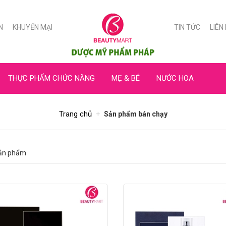
N
KHUYẾN MẠI
TIN TỨC
LIÊN
THỰC PHẨM CHỨC NĂNG
MẸ & BÉ
NƯỚC HOA
Trang chủ
Sản phẩm bán chạy
ản phẩm