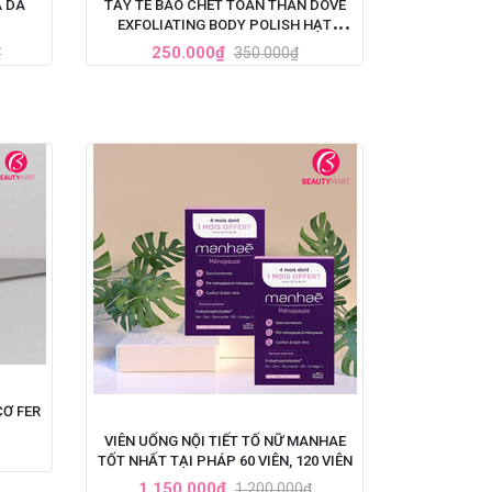
 DA
TẨY TẾ BÀO CHẾT TOÀN THÂN DOVE
EXFOLIATING BODY POLISH HẠT
MACCA VÀ SỮA GẠO
250.000₫
₫
350.000₫
CƠ FER
VIÊN UỐNG NỘI TIẾT TỐ NỮ MANHAE
TỐT NHẤT TẠI PHÁP 60 VIÊN, 120 VIÊN
1.150.000₫
1.200.000₫