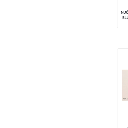
NƯỚ
BL