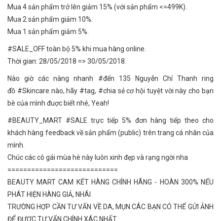
Mua 4 sản phẩm trở lên giảm 15% (với sản phẩm <=499K).
Mua 2 sản phẩm giảm 10%.
Mua 1 sản phẩm giảm 5%.
#SALE_OFF
toàn bộ 5% khi mua hàng online.
Thời gian: 28/05/2018 => 30/05/2018.
Nào giờ các nàng nhanh
#đến
135 Nguyễn Chí Thanh ring
đồ
#Skincare
nào, hãy
#tag
,
#chia
sẻ cơ hội tuyệt vời này cho bạn
bè của mình đuợc biết nhé, Yeah!
#BEAUTY_MART
#SALE
trực tiếp 5% đơn hàng tiếp theo cho
khách hàng feedback về sản phẩm (public) trên trang cá nhân của
mình.
Chúc các cô gái mùa hè này luôn xinh đẹp và rạng ngời nha
============================
BEAUTY MART CAM KẾT HÀNG CHÍNH HÃNG - HOÀN 300% NẾU
PHÁT HIỆN HÀNG GIẢ, NHÁI
TRƯỜNG HỢP CẦN TƯ VẤN VỀ DA, MỤN CÁC BẠN CÓ THỂ GỬI ẢNH
ĐỂ ĐƯỢC TƯ VẤN CHÍNH XÁC NHẤT