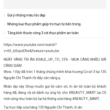
Gợi ý những màu tóc đẹp
Những loại thực phẩm giúp trị mụn từ bên trong.
Tăng kích thước vòng 3 với thực phẩm an toàn
https://www.youtube.com/watch?
v=65_kXcpoERw&feature=youtu.be
NGÀY VÀNG TRI ÂN
#SALE_UP_TO_15
% - MUA CÀNG NHIỀU GIÁ
CÀNG GIẢM
Wow...! Vậy đã tròn 1 tháng chúng mình khai trương Cơ sở 3 tại 135
Nguyễn Chí Thanh rồi đấy các nàng ạ.
Nhân dịp này Shop muốn gửi lời cảm ơn, tri ân tới toàn bộ khách
hàng đã, đang và sẽ dành sự ủng hộ cho
#BEAUTY_MART
tại CS
mới cũng như toàn bộ tại hệ thống cửa hàng #BEAUTY_MART.
Tại trực tiếp cửa hàng 135 Nguyễn Chí Thanh, tri ân: