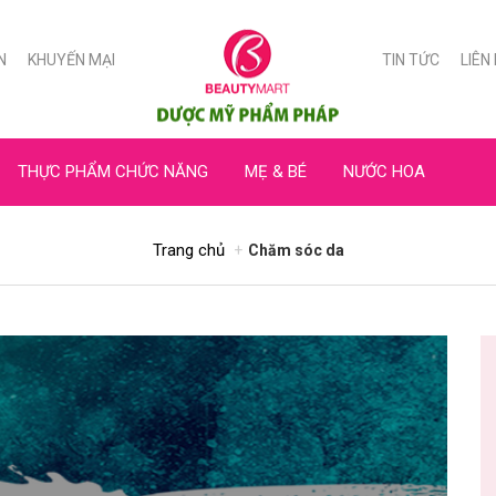
N
KHUYẾN MẠI
TIN TỨC
LIÊN
THỰC PHẨM CHỨC NĂNG
MẸ & BÉ
NƯỚC HOA
Trang chủ
Chăm sóc da