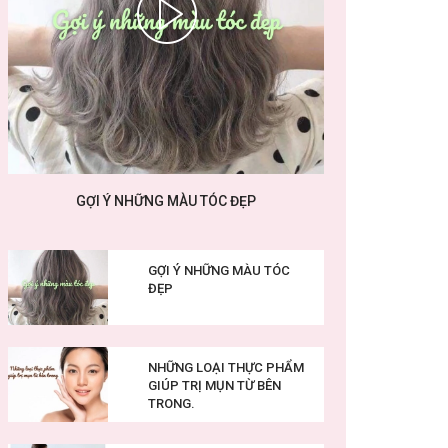
GỢI Ý NHỮNG MÀU TÓC ĐẸP
GỢI Ý NHỮNG MÀU TÓC
ĐẸP
NHỮNG LOẠI THỰC PHẨM
GIÚP TRỊ MỤN TỪ BÊN
TRONG.