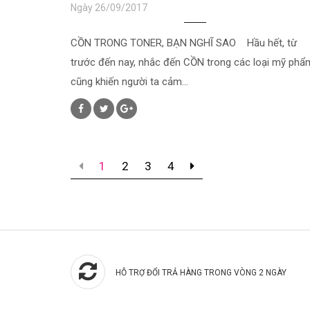
Ngày 26/09/2017
CỒN TRONG TONER, BẠN NGHĨ SAO Hầu hết, từ
trước đến nay, nhắc đến CỒN trong các loại mỹ phẩ
cũng khiến người ta cảm...
1
2
3
4
HỖ TRỢ ĐỔI TRẢ HÀNG TRONG VÒNG 2 NGÀY