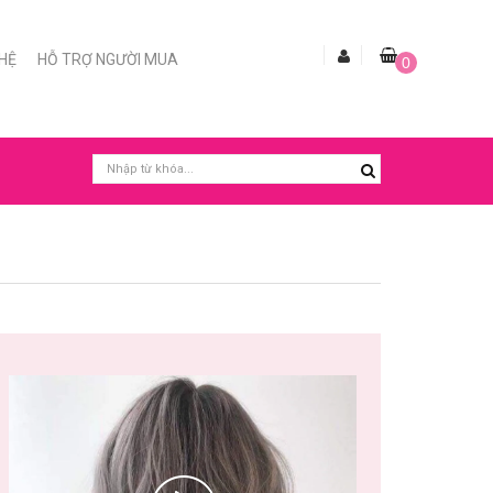
 HỆ
HỖ TRỢ NGƯỜI MUA
0