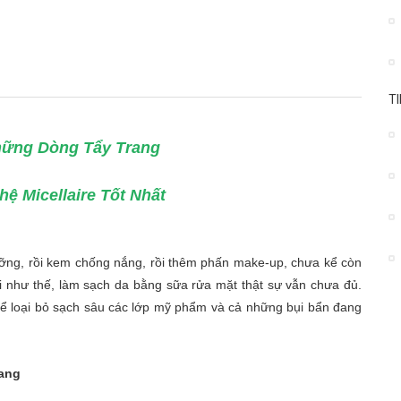
T
ững Dòng Tẩy Trang
ệ Micellaire Tốt Nhất
ưỡng, rồi kem chống nắng, rồi thêm phấn make-up, chưa kể còn
ài như thế, làm sạch da bằng sữa rửa mặt thật sự vẫn chưa đủ.
để loại bỏ sạch sâu các lớp mỹ phẩm và cả những bụi bẩn đang
rang