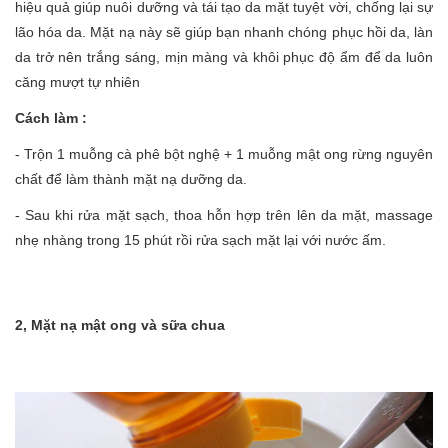
hiệu quả giúp nuôi dưỡng và tái tạo da mặt tuyệt vời, chống lại sự
lão hóa da. Mặt nạ này sẽ giúp bạn nhanh chóng phục hồi da, làn
da trở nên trắng sáng, mịn màng và khôi phục độ ẩm để da luôn
căng mượt tự nhiên
Cách làm :
- Trộn 1 muỗng cà phê bột nghệ + 1 muỗng mật ong rừng nguyên
chất để làm thành mặt nạ dưỡng da.
- Sau khi rửa mặt sạch, thoa hỗn hợp trên lên da mặt, massage
nhẹ nhàng trong 15 phút rồi rửa sạch mặt lại với nước ấm.
2, Mặt nạ mật ong và sữa chua