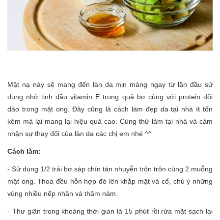
Mặt nạ này sẽ mang đến làn da mịn màng ngay từ lần đầu sử
dụng nhờ tinh dầu vitamin E trong quả bơ cùng với protein dồi
dào trong mật ong. Đây cũng là cách làm đẹp da tại nhà ít tốn
kém mà lại mang lại hiệu quả cao. Cùng thử làm tại nhà và cảm
nhận sự thay đổi của làn da các chị em nhé ^^
Cách làm:
- Sử dụng 1/2 trái bơ sáp chín tán nhuyễn trộn trộn cùng 2 muỗng
mật ong. Thoa đều hỗn hợp đó lên khắp mặt và cổ, chú ý những
vùng nhiều nếp nhăn và thâm nám.
- Thư giãn trong khoảng thời gian là 15 phút rồi rửa mặt sạch lại