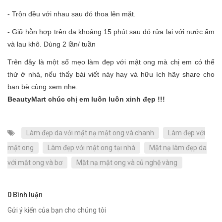
- Trộn đều với nhau sau đó thoa lên mặt.
- Giữ hỗn hợp trên da khoảng 15 phút sau đó rửa lại với nước ấm
và lau khô. Dùng 2 lần/ tuần
Trên đây là một số mẹo làm đẹp với mật ong mà chị em có thể
thử ở nhà, nếu thấy bài viết này hay và hữu ích hãy share cho
bạn bè cùng xem nhe.
BeautyMart chúc chị em luôn luôn xinh đẹp !!!
Làm đẹp da với mặt nạ mật ong và chanh
Làm đẹp với
mật ong
Làm đẹp với mật ong tại nhà
Mặt nạ làm đẹp da
với mật ong và bơ
Mặt nạ mật ong và củ nghệ vàng
0 Bình luận
Gửi ý kiến của bạn cho chúng tôi