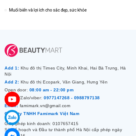
Muối biển và lợi ích cho sắc đẹp, sức khỏe
Add 1:
Khu đô thị Times City, Minh Khai, Hai Bà Trưng, Hà
Nội
Add 2:
Khu đô thị Ecopark, Văn Giang, Hưng Yên
Open door:
08:00 am - 22:00 pm
Hotline/Zalo/viber:
0977147268 - 0988797138
Email:
famimark.vn@gmail.com
Công ty TNHH Famimark Việt Nam
Giấy phép kinh doanh: 0107657415
Sở Kế hoạch và Đầu tư thành phố Hà Nội cấp phép ngày
7/12/2016