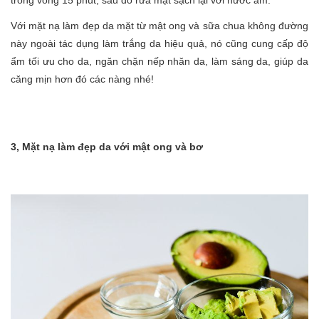
trong vòng 15 phút, sau đó rửa mặt sạch lại với nước ấm.
Với mặt nạ làm đẹp da mặt từ mật ong và sữa chua không đường
này ngoài tác dụng làm trắng da hiệu quả, nó cũng cung cấp độ
ẩm tối ưu cho da, ngăn chặn nếp nhăn da, làm sáng da, giúp da
căng mịn hơn đó các nàng nhé!
3, Mặt nạ làm đẹp da với mật ong và bơ