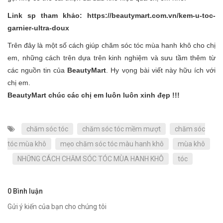
Link sp tham khảo:
https://beautymart.com.vn/kem-u-toc-
garnier-ultra-doux
Trên đây là một số cách giúp chăm sóc tóc mùa hanh khô cho chị
em, những cách trên dựa trên kinh nghiệm và sưu tầm thêm từ
các nguồn tin của
BeautyMart
. Hy vọng bài viết này hữu ích với
chị em.
BeautyMart chúc các chị em luôn luôn xinh đẹp !!!
chăm sóc tóc
chăm sóc tóc mềm mượt
chăm sóc
tóc mùa khô
mẹo chăm sóc tóc màu hanh khô
mùa khô
NHỮNG CÁCH CHĂM SÓC TÓC MÙA HANH KHÔ
tóc
0 Bình luận
Gửi ý kiến của bạn cho chúng tôi