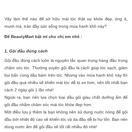
Vậy làm thế nào để sở hữu mái tóc thật sự khỏe đẹp, óng ả,
mượt mà, tràn đầy sức sống trong mùa hanh khô này?
Để BeautyMart bật mí cho chị em nhé :
1, Gội đầu đúng cách
Gội đầu đúng cách luôn là nguyên tắc quan trọng hàng đầu trong
chăm sóc tóc. Thường xuyên gội đầu là cách giúp tóc sạch, giảm
bụi bẩn cùng dầu bám trên tóc. Nhưng vào mùa hanh khô này thì
gội đầu quá nhiều sẽ khiến mái tóc dễ bị xơ hơn, nên tốt nhất bạn
cách 2 ngày gội 1 lần nhé!
Ngoài ra, bạn nên lựa chọn loại dầu gội giàu chất dưỡng ẩm để
gội đầu nhằm chăm sóc mái tóc khỏe đẹp hơn.
Một điều lưu ý thêm là bạn không nên sử dụng nước nóng để gội
đầu bởi nhiệt độ cao sẽ khiến tóc và da đầu dễ bị hư tổn. Bạn nên
dùng nước ấm để gội đầu sẽ tốt rất nhiều đó nhé!