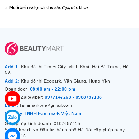
Muối biển và lợi ích cho sắc đẹp, sức khỏe
Add 1:
Khu đô thị Times City, Minh Khai, Hai Bà Trưng, Hà
Nội
Add 2:
Khu đô thị Ecopark, Văn Giang, Hưng Yên
Open door:
08:00 am - 22:00 pm
Hotline/Zalo/viber:
0977147268 - 0988797138
Email:
famimark.vn@gmail.com
Công ty TNHH Famimark Việt Nam
Giấy phép kinh doanh: 0107657415
Sở Kế hoạch và Đầu tư thành phố Hà Nội cấp phép ngày
7/12/2016