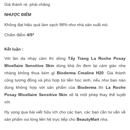
Giá thành rẻ, phải chăng
NHƯỢC ĐIỂM
Không đạt hiệu quả làm sạch 98% như nhà sản xuất nói.
Chấm điểm
4/5*
Kết luận :
Với làn da nhạy cảm thì dòng
Tẩy Trang La Roche Posay
Micellaire Sensitive Skin
dùng khá ổn đem lại cảm giác nhẹ
nhàng không thua kém gì
Bioderma Crealine H20
. Giá thành
cũng tương đồng và phù hợp túi tiền học sinh, nếu như bạn nào
dùng không hợp với sản phẩm của
Bioderma
thì
La Roche
Posay Micellaire Sensitive Skin
sẽ là một phép thay thế tuyệt
vời.
Hy vọng qua bài viết hữu ích cho các bạn, các bạn cần tư vấn về
sản phẩm vui lòng liên hệ trực tiếp cho
BeautyMart
nha.