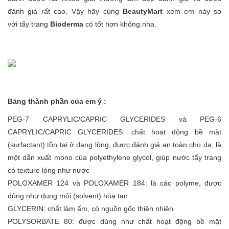
đánh giá rất cao. Vậy hãy cùng
BeautyMart
xem em này so
với tẩy trang
Bioderma
có tốt hơn không nha.
Bảng thành phần của em ý :
PEG-7 CAPRYLIC/CAPRIC GLYCERIDES và PEG-6
CAPRYLIC/CAPRIC GLYCERIDES: chất hoạt động bề mặt
(surfactant) tồn tại ở dạng lỏng, được đánh giá an toàn cho da, là
một dẫn xuất mono của polyethylene glycol, giúp nước tẩy trang
có texture lỏng như nước
POLOXAMER 124 và POLOXAMER 184: là các polyme, được
dùng như dung môi (solvent) hòa tan
GLYCERIN: chất làm ẩm, có nguồn gốc thiên nhiên
POLYSORBATE 80: được dùng như chất hoạt động bề mặt