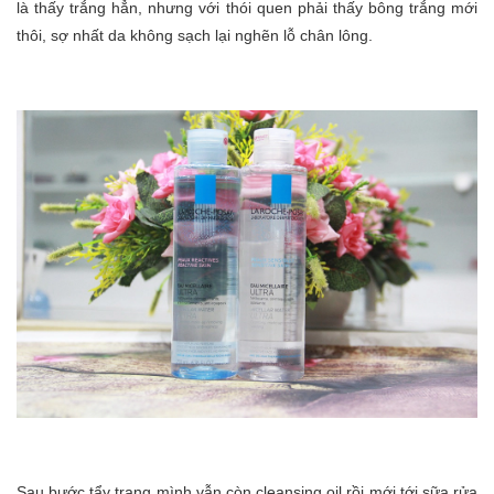
là thấy trắng hẳn, nhưng với thói quen phải thấy bông trắng mới
thôi, sợ nhất da không sạch lại nghẽn lỗ chân lông.
Sau bước tẩy trang mình vẫn còn cleansing oil rồi mới tới sữa rửa