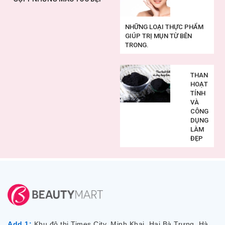
NHỮNG LOẠI THỰC PHẨM
GIÚP TRỊ MỤN TỪ BÊN
TRONG.
THAN
HOẠT
TÍNH
VÀ
CÔNG
DỤNG
LÀM
ĐẸP
Add 1:
Khu đô thị Times City, Minh Khai, Hai Bà Trưng, Hà