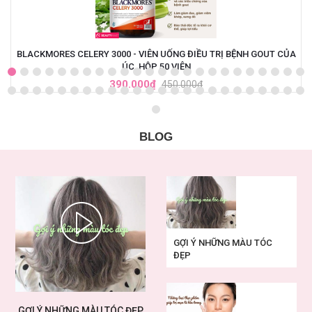
BLACKMORES CELERY 3000 - VIÊN UỐNG ĐIỀU TRỊ BỆNH GOUT CỦA
ÚC, HỘP 50 VIÊN
390.000₫
450.000₫
BLOG
GỢI Ý NHỮNG MÀU TÓC
ĐẸP
GỢI Ý NHỮNG MÀU TÓC ĐẸP