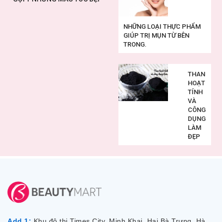
NHỮNG LOẠI THỰC PHẨM
GIÚP TRỊ MỤN TỪ BÊN
TRONG.
THAN
HOẠT
TÍNH
VÀ
CÔNG
DỤNG
LÀM
ĐẸP
Add 1:
Khu đô thị Times City, Minh Khai, Hai Bà Trưng, Hà