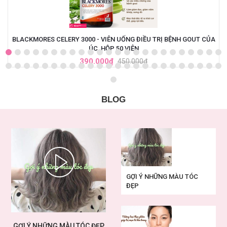
BLACKMORES CELERY 3000 - VIÊN UỐNG ĐIỀU TRỊ BỆNH GOUT CỦA
ÚC, HỘP 50 VIÊN
390.000₫
450.000₫
BLOG
GỢI Ý NHỮNG MÀU TÓC
ĐẸP
GỢI Ý NHỮNG MÀU TÓC ĐẸP