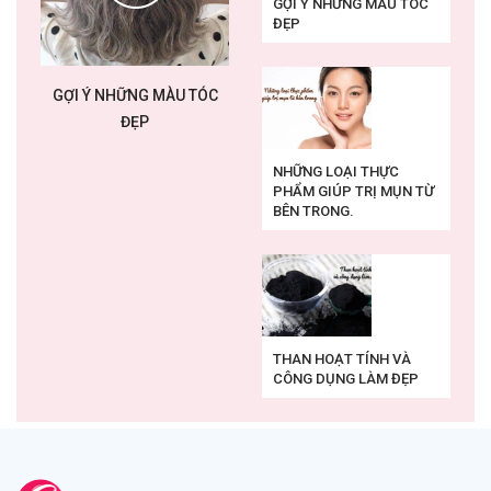
GỢI Ý NHỮNG MÀU TÓC
ĐẸP
GỢI Ý NHỮNG MÀU TÓC
ĐẸP
NHỮNG LOẠI THỰC
PHẨM GIÚP TRỊ MỤN TỪ
BÊN TRONG.
THAN HOẠT TÍNH VÀ
CÔNG DỤNG LÀM ĐẸP