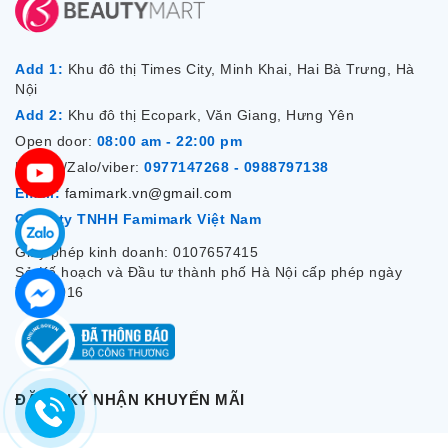
Add 1:
Khu đô thị Times City, Minh Khai, Hai Bà Trưng, Hà
Nội
Add 2:
Khu đô thị Ecopark, Văn Giang, Hưng Yên
Open door:
08:00 am - 22:00 pm
Hotline/Zalo/viber:
0977147268 - 0988797138
Email:
famimark.vn@gmail.com
Công ty TNHH Famimark Việt Nam
Giấy phép kinh doanh: 0107657415
Sở Kế hoạch và Đầu tư thành phố Hà Nội cấp phép ngày
7/12/2016
ĐĂNG KÝ NHẬN KHUYẾN MÃI