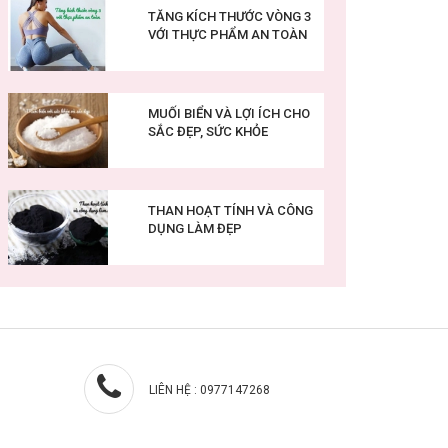
TĂNG KÍCH THƯỚC VÒNG 3
VỚI THỰC PHẨM AN TOÀN
MUỐI BIỂN VÀ LỢI ÍCH CHO
SẮC ĐẸP, SỨC KHỎE
THAN HOẠT TÍNH VÀ CÔNG
DỤNG LÀM ĐẸP
LIÊN HỆ : 0977147268