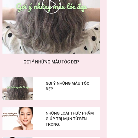
GỢI Ý NHỮNG MÀU TÓC ĐẸP
GỢI Ý NHỮNG MÀU TÓC
ĐẸP
NHỮNG LOẠI THỰC PHẨM
GIÚP TRỊ MỤN TỪ BÊN
TRONG.