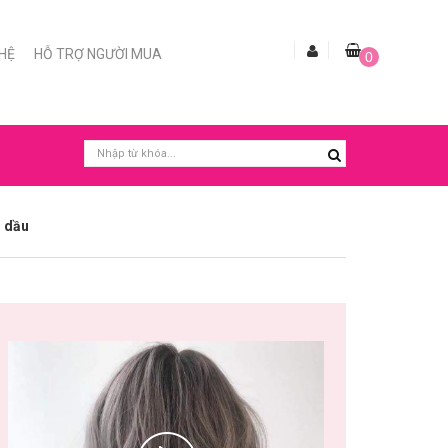
 HỆ
HỖ TRỢ NGƯỜI MUA
0
h dầu