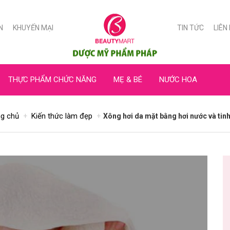
N
KHUYẾN MẠI
TIN TỨC
LIÊN
THỰC PHẨM CHỨC NĂNG
MẸ & BÉ
NƯỚC HOA
ng chủ
Kiến thức làm đẹp
Xông hơi da mặt bằng hơi nước và tin