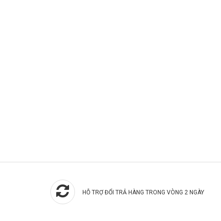
HỖ TRỢ ĐỔI TRẢ HÀNG TRONG VÒNG 2 NGÀY