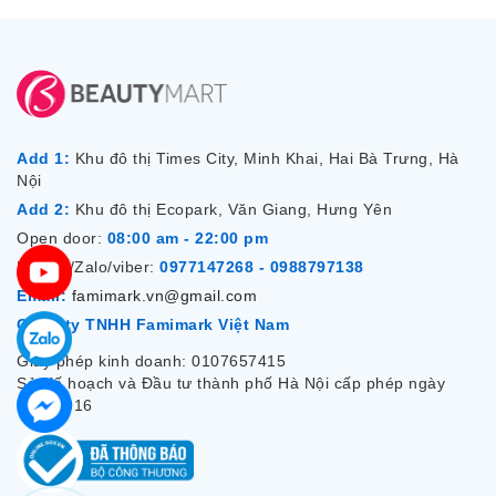
Add 1:
Khu đô thị Times City, Minh Khai, Hai Bà Trưng, Hà
Nội
Add 2:
Khu đô thị Ecopark, Văn Giang, Hưng Yên
Open door:
08:00 am - 22:00 pm
Hotline/Zalo/viber:
0977147268 - 0988797138
Email:
famimark.vn@gmail.com
Công ty TNHH Famimark Việt Nam
Giấy phép kinh doanh: 0107657415
Sở Kế hoạch và Đầu tư thành phố Hà Nội cấp phép ngày
7/12/2016