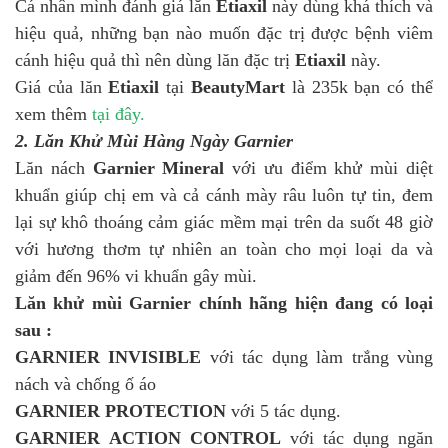
Cá nhân mình đánh giá lăn
Etiaxil
này dùng khá thích và
hiệu quả, những bạn nào muốn đặc trị được bệnh viêm
cánh hiệu quả thì nên dùng lăn đặc trị
Etiaxil
này.
Giá của lăn
Etiaxil
tại
BeautyMart
là 235k bạn có thể
xem thêm
tại đây.
2. Lăn Khử Mùi Hàng Ngày Garnier
Lăn nách
Garnier Mineral
với ưu điểm khử mùi diệt
khuẩn giúp chị em và cả cánh mày râu luôn tự tin, đem
lại sự khô thoáng cảm giác mềm mại trên da suốt 48 giờ
với hương thơm tự nhiên an toàn cho mọi loại da và
giảm đến 96% vi khuẩn gây mùi.
Lăn khử mùi Garnier chính hãng hiện đang có loại
sau :
GARNIER INVISIBLE
với tác dụng làm trắng vùng
nách và chống ố áo
GARNIER
PROTECTION
với 5 tác dụng.
GARNIER
ACTION CONTROL
với tác dụng ngăn