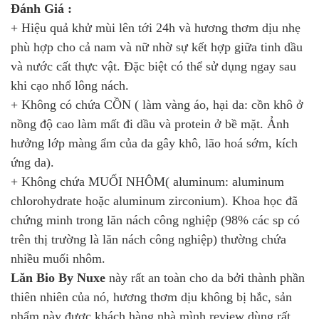
Đánh Giá :
+ Hiệu quả khử mùi lên tới 24h và hương thơm dịu nhẹ
phù hợp cho cả nam và nữ nhờ sự kết hợp giữa tinh dầu
và nước cất thực vật. Đặc biệt có thể sử dụng ngay sau
khi cạo nhổ lông nách.
+ Không có chứa CỒN ( làm vàng áo, hại da: cồn khô ở
nồng độ cao làm mất đi dầu và protein ở bề mặt. Ảnh
hưởng lớp màng ẩm của da gây khô, lão hoá sớm, kích
ứng da).
+ Không chứa MUỐI NHÔM( aluminum: aluminum
chlorohydrate hoặc aluminum zirconium). Khoa học đã
chứng minh trong lăn nách công nghiệp (98% các sp có
trên thị trường là lăn nách công nghiệp) thường chứa
nhiều muối nhôm.
Lăn Bio By Nuxe
này rất an toàn cho da bởi thành phần
thiên nhiên của nó, hương thơm dịu không bị hắc, sản
phẩm này được khách hàng nhà mình review dùng rất