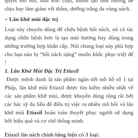
quyết mồ hôi, mùi khó chịu, muốn tạo mùi hương dễ
chịu hay làm giảm vết thâm, dưỡng trắng da vùng nách.
+
Lăn khử mùi đặc trị
Loại này chuyên dùng để chữa bệnh hôi nách, nó có tác
dụng chữa bệnh hơn là tạo mùi hương hay dùng trong
những trường hợp khẩn cấp. Nói chung loại này phù hợp
cho bạn nào bị “hôi nách nặng” muốn khắc phục triệt để
!
1. Lăn Khử Mùi Đặc Trị Etiaxil
Được mệnh danh là sản phẩm ngăn tiết mồ hồ số 1 tại
Pháp, lăn khử mùi Etiaxil được tìm kiếm nhiều nhất về
các sản phẩm khử mùi, được khuyên dùng rộng rãi bởi
các bác sỹ da liễu để điều trị việc ra nhiều mồ hôi và lăn
khử mùi
Etiaxil
hoàn toàn thuyết phục người sử dụng
bởi hiệu quả và cơ chế thông minh.
Etiaxil lăn nách chính hãng hiện có 3 loại: