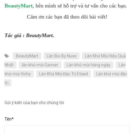
BeautyMart
, bên mình sẽ hỗ trợ và tư vấn cho các bạn.
Cảm ơn các bạn đã theo dõi bài viết!
Tác giả : BeautyMart.
BeautyMart
Lăn Bio By Nuxe
Lăn Khử Mùi Hiệu Quả
Nhất
lăn khử mùi Garnier
Lăn khử mùi hàng ngày
Lăn
khử mùi Vichy
Lăn Khử Mùi Đặc Trị Etiaxil
Lăn khử mùi đặc
trị
Gửi ý kiến của bạn cho chúng tôi
Tên*